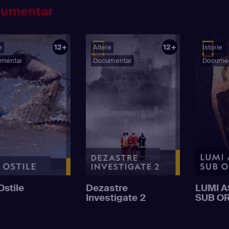
umentar
12+
12+
e
Altele
Istorie
mentar
Documentar
Docume
Ostile
Dezastre
LUMI 
Investigate 2
SUB O