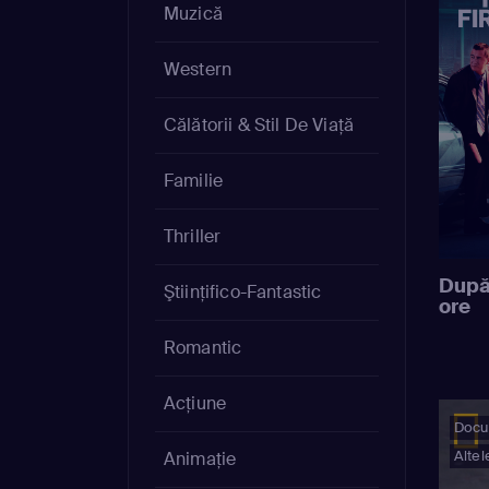
Muzică
Western
Călătorii & Stil De Viață
Familie
Thriller
După
Ştiinţifico-Fantastic
ore
Romantic
Acţiune
Docu
Altel
Animație