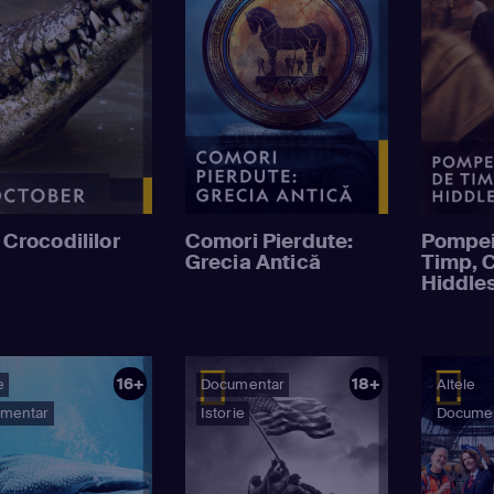
Crocodililor
Comori Pierdute:
Pompei
Grecia Antică
Timp, 
Hiddle
16+
18+
e
Documentar
Altele
mentar
Istorie
Docume