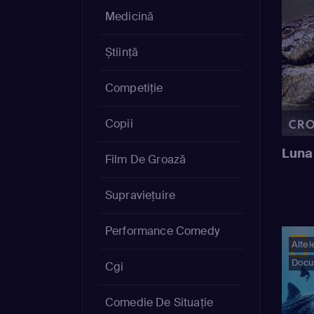
Medicină
Știință
Competiție
Copii
Luna 
Film De Groază
Supravieţuire
Performance Comedy
Altel
Docu
Cgi
Comedie De Situație