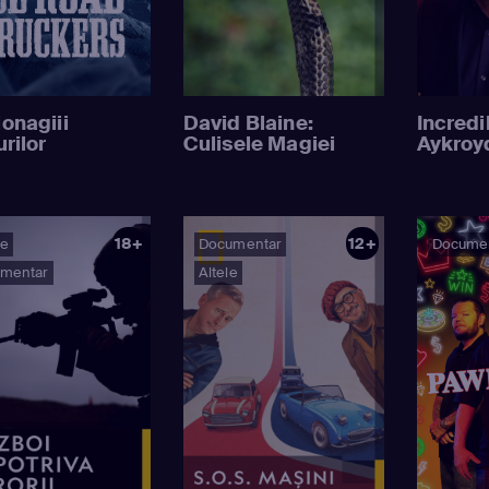
onagiii
David Blaine:
Incredi
rilor
Culisele Magiei
Aykroy
18+
12+
ie
Documentar
Docume
mentar
Altele