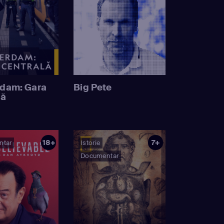
dam: Gara
Big Pete
lă
18+
7+
ntar
Istorie
Documentar