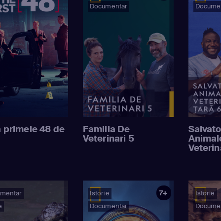
Documentar
Docume
 primele 48 de
Familia De
Salvato
Veterinari 5
Animale
Veterin
7+
mentar
Istorie
Istorie
e
Documentar
Docume