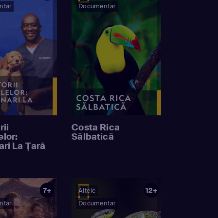
ntar
Documentar
rii
Costa Rica
lor:
Sălbatică
ari La Țară
7+
12+
Altele
ntar
Documentar