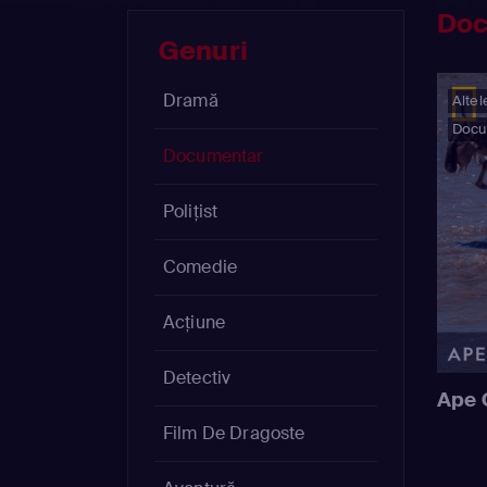
Doc
Genuri
Dramă
Altel
Docu
Documentar
Polițist
Comedie
Acțiune
Detectiv
Ape 
Film De Dragoste