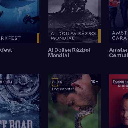
kfest
Al Doilea Război
Amster
Mondial
Centra
16+
mentar
Altele
Docume
Documentar