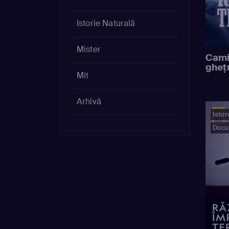
Istorie Naturală
Mister
Cami
ghețu
Mit
Arhivă
Istor
Docu