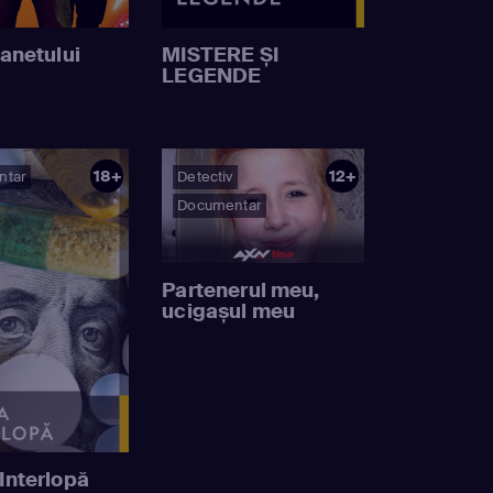
anetului
MISTERE ȘI
LEGENDE
18+
12+
ntar
Detectiv
Documentar
Partenerul meu,
ucigașul meu
Interlopă