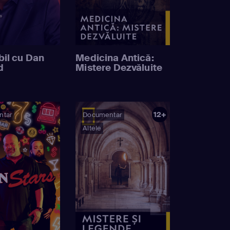
bil cu Dan
Medicina Antică:
d
Mistere Dezvăluite
12+
ntar
Documentar
Altele