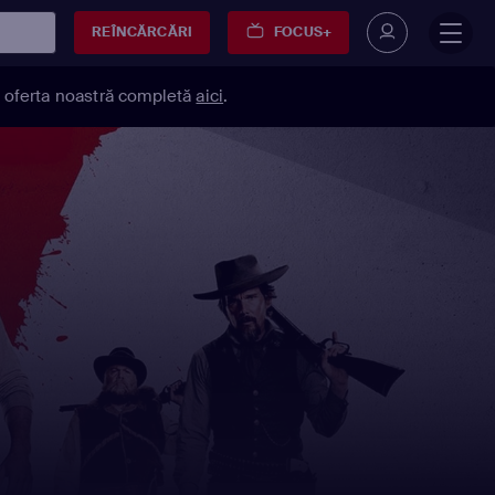
REÎNCĂRCĂRI
FOCUS+
 oferta noastră completă
aici
.