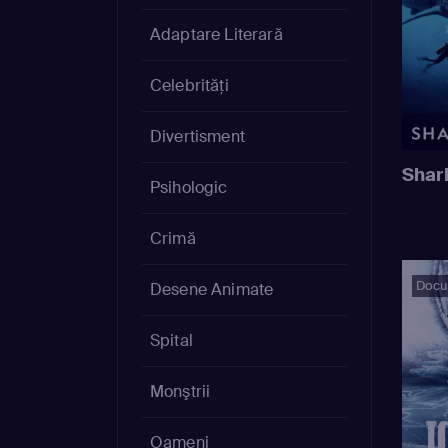
Adaptare Literară
Celebrităţi
Divertisment
Shar
Psihologic
Crimă
Docu
Desene Animate
Spital
Monştrii
Oameni