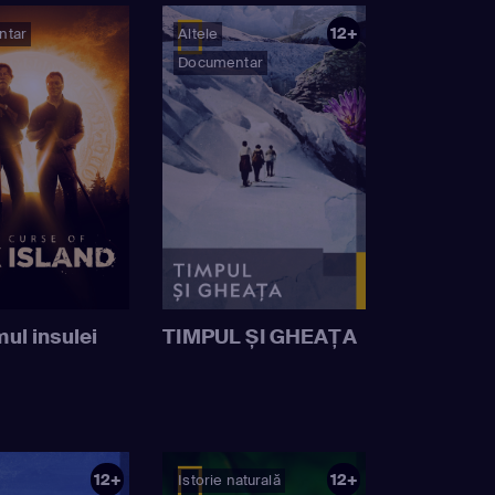
12+
ntar
Altele
Documentar
ul insulei
TIMPUL ȘI GHEAȚA
12+
12+
Istorie naturală