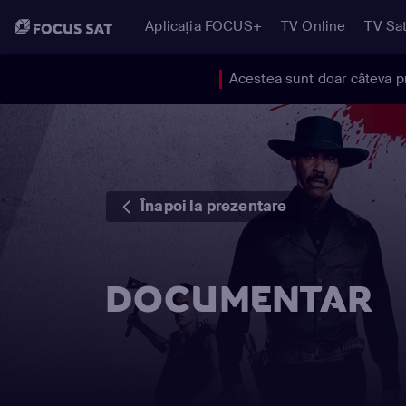
Aplicația FOCUS+
TV Online
TV Sat
Acestea sunt doar câteva p
Înapoi la prezentare
DOCUMENTAR