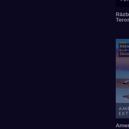
Răzb
Teror
Altel
Docu
Amer