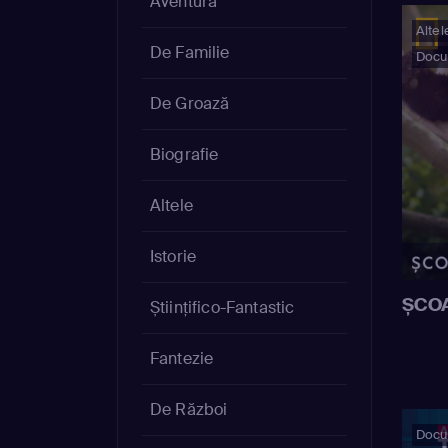
Aventură
Altel
De Familie
Docu
De Groază
Biografie
Altele
Istorie
ȘCO
Științifico-Fantastic
Fantezie
De Război
Docu