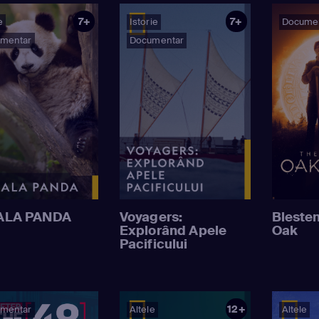
7+
7+
e
Istorie
Docume
mentar
Documentar
ALA PANDA
Voyagers:
Blestem
Explorând Apele
Oak
Pacificului
12+
mentar
Altele
Altele