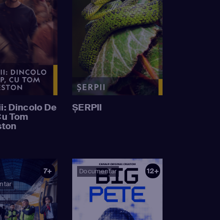
i: Dincolo De
ȘERPII
Cu Tom
ston
7+
12+
Documentar
ntar