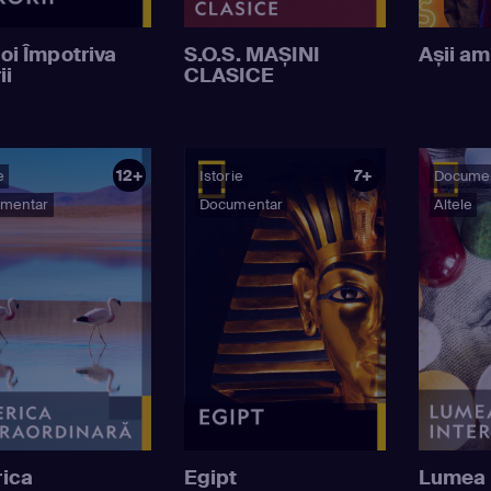
oi Împotriva
S.O.S. MAȘINI
Așii am
ii
CLASICE
12+
7+
e
Istorie
Docume
mentar
Documentar
Altele
ica
Egipt
Lumea 