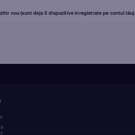
iv nou (sunt deja 5 dispozitive inregistrate pe contul tău)
t
ie
ră
ii