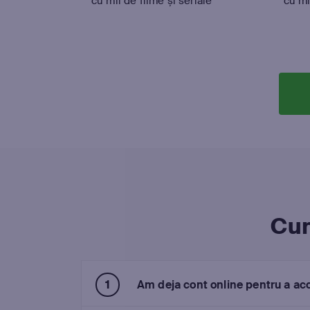
cu mii de filme și seriale
cu mi
Cum
Am deja cont online pentru a a