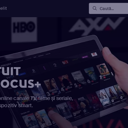
elit
Caută...
TUIT
 FOCUS+
nline canale TV, filme și seriale,
spozitiv smart.