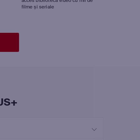
acces bibliotecă video cu mii de
filme și seriale
CUS+