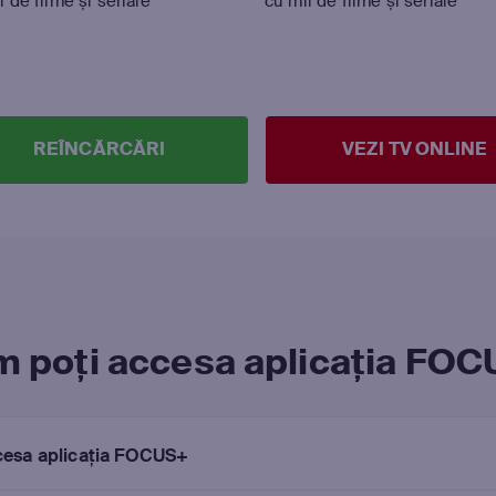
i de filme și seriale
cu mii de filme și seriale
REÎNCĂRCĂRI
VEZI TV ONLINE
 poți accesa aplicația FO
ccesa aplicația FOCUS+