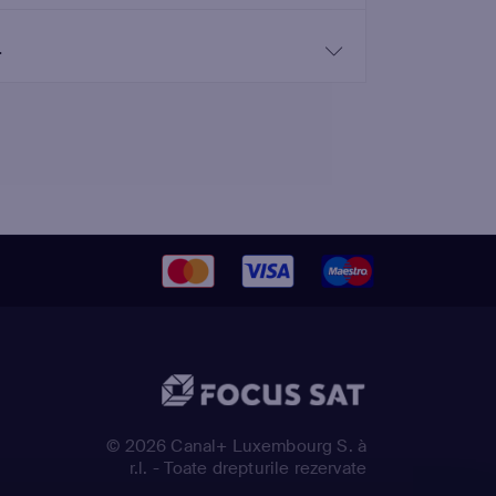
.
©
2026 Canal+ Luxembourg S. à
r.l. - Toate drepturile rezervate