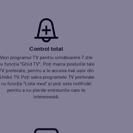
Control total
Vezi programul TV pentru următoarele 7 zile
cu funcția "Ghid TV". Poți marca posturile tale
TV preferate, pentru a le accesa mai ușor din
Ghidul TV. Poți salva programele TV preferate
cu funcția "Lista mea" și poți seta notificări
pentru a nu pierde emisiunile care te
interesează.