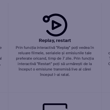
Replay, restart
e
Prin funcția interactivă "Replay" poți vedea în
reluare filmele, serialele și emisiunile tale
l
preferate oricand, timp de 7 zile. Prin funcția
,
interactivă "Restart" poți să urmărești de la
început o emisiune transmisă live al cărei
început l-ai ratat.