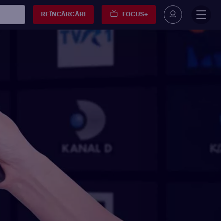
REÎNCĂRCĂRI
FOCUS+