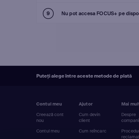
Nu pot accesa FOCUS+ pe dispozit
Puteți alege între aceste metode de plată
Contul meu
Ajutor
Mai mul
Creează cont
Cum devin
Despre
nou
client
compan
Contul meu
Cum reîncarc
Procedu
reclamaț