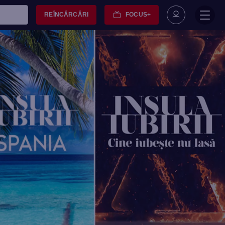
REÎNCĂRCĂRI
FOCUS+