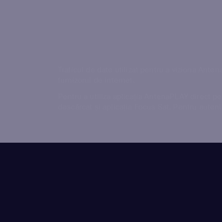
Traficul de date utilizat pentru a viziona Ant
furnizorul de internet.
Pentru a utiliza aplicația AntenaPLAY direct p
descărcat și aplicația Focus Sat. Pentru autent