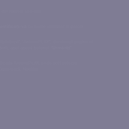
+
din meniul site-ului
entificați-vă
cu nume utilizator și parolă
bliotecă”, “AntenaPLAY”, derulează pagina și
orit, apoi apasă butonul “
Urmăriți
”
aplicația AntenaPLAY, unde poți selecta
Explorează, Noutăți