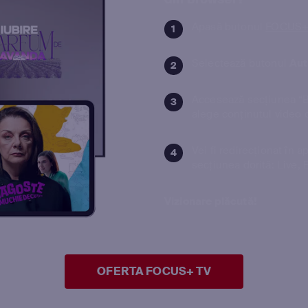
Apasă butonul
FOCUS
Selectează butonul
Aut
Accesează secțiunea “Bi
alege conținutul video d
Vei fi redirecționat în 
secțiunea dorită: Live, 
Vizionare plăcută!
OFERTA FOCUS+ TV