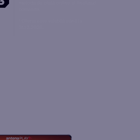
metoda de plată online și finalizezi
comanda.
* Oferta este valabilă până la
31.12.2026.