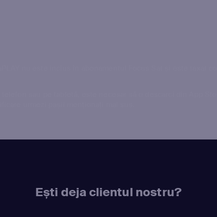
enaPLAY nu este inclus în abonamentul Focus Sat și este taxat 
e telefon sau pe tabletă, este necesar să o descarci din
App Sto
ificare urmezi pașii menționați mai sus.
Ești deja clientul nostru?