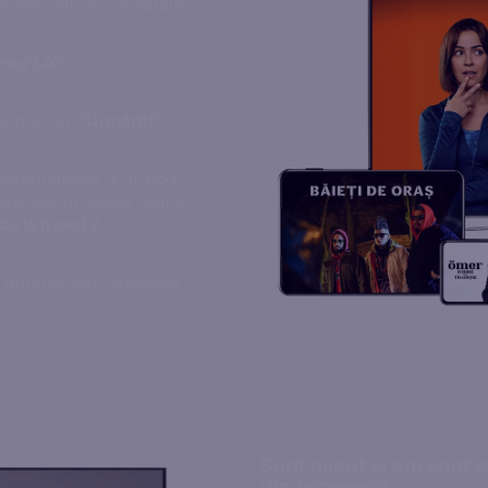
ume utilizator și parolă
enaPLAY
”
și butonul “
Urmăriți
”
 autentificare “FOCUS+”
,
care pentru contul online
de la pasul 2
eo AntenaPLAY. Vizionare
Sunt client și am cont 
din browser?