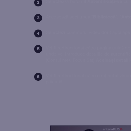
Selectează butonul
Autentificați-vă
cu n
Accesează sectiunea “
Bibliotecă
”, “
Ant
Selectezi conținutul video dorit apoi ape
Vei fi redirecționat către
pagina unică de
unde vei introduce detaliile de autentifi
(Contul meu Focus Sat)
Aceleași detalii 
Vei fi redirecționat către conținutul vid
plăcută!