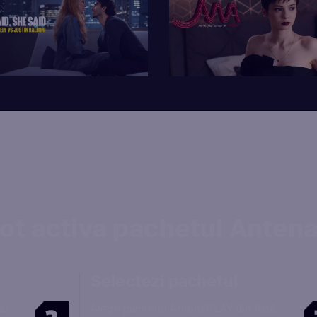
ot activa pachetul Anten
Selectezi pachetul
at
Alege pachetul AntenaPLAY din listă