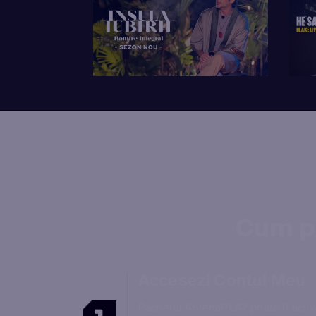
Cum p
Accesezi Contul Meu
Pachetul AntenaPLAY poate fi activ