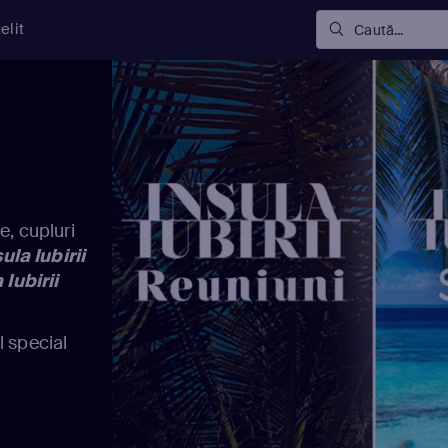
elit
Caută...
e, cupluri
ula Iubirii
 Iubirii
l special