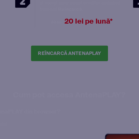
și mergi spre pasul următor apăsând
butonul
Reîncarcă
.
20 lei pe lună*
s
30 lei
REÎNCARCĂ ANTENAPLAY
Cum pot accesa AntenaPLAY?
tenaPLAY din browser?
ului