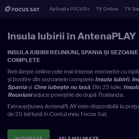
Aplicația FOCUS+
TV Online
TV Sat
Insula Iubirii în AntenaPLAY
INSULA IUBIRII REUNIUNI, SPANIA ȘI SEZOANE
COMPLETE
Retrăiește online cele mai intense momente cu ispit
și bonfire din sezoanele complete
Insula Iubirii
,
Ins
Spania
și
Cine iubește nu lasă
. Din 23 iulie,
Insula
Reuniuni
aduce poveștile de după Thailanda.
Extraopțiunea AntenaPLAY este disponibilă la prețu
de 20 lei/lună în Contul meu Focus Sat.
ACTIVEAZĂ
AFLĂ MAI MULTE