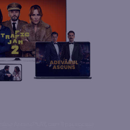
online AntenaPLAY, cum îl pot accesa