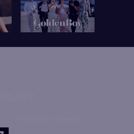
aPLAY?
Finalizezi comanda
Confirmi datele de contact, selectezi