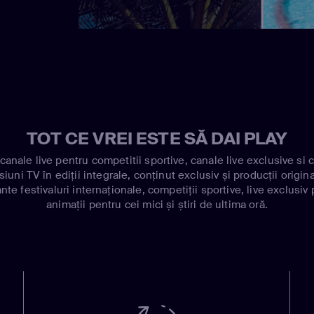
TOT CE VREI ESTE SĂ DAI PLAY
anale live pentru competitii sportive, canale live exclusive si c
uni TV în ediții integrale, conținut exclusiv și producții origin
e festivaluri internaționale, competiții sportive, live exclusiv p
animații pentru cei mici și știri de ultima oră.