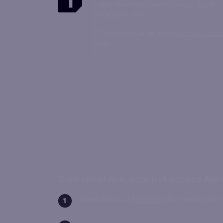
doar de către clienții Focus Sat și
FOCUS+ activi.
Connectează-te la
contul tău Focu
Sat.
Sunt client nou, cum pot accesa An
Apasă butonul
FOCUS+
din meniul site-