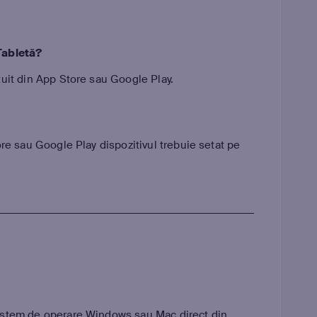
Tabletă?
uit din App Store sau Google Play.
ore sau Google Play dispozitivul trebuie setat pe
sistem de operare Windows sau Mac direct din