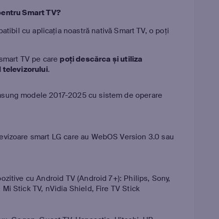
pentru Smart TV?
tibil cu aplicația noastră nativă Smart TV, o poți
 smart TV pe care
poți descărca și utiliza
 televizorului
.
msung modele 2017-2025 cu sistem de operare
levizoare smart LG care au WebOS Version 3.0 sau
ozitive cu Android TV (Android 7+): Philips, Sony,
Mi Stick TV, nVidia Shield, Fire TV Stick