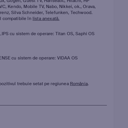
lux, Gogen, Guest TV, Hanseatic, Hitachi, HP
JVC, Kendo, Mobile TV, Nabo, Nikkei, ok., Orava,
renz, Silva Schneider, Telefunken, Techwood.
l compatibile în
lista anexată.
LIPS cu sistem de operare: Titan OS, Saphi OS
SENSE cu sistem de operare: VIDAA OS
pozitivul trebuie setat pe regiunea
România
.