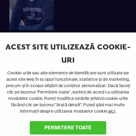
Sezon 4
ACEST SITE UTILIZEAZĂ COOKIE-
URI
Episod 3: Iubire cu năbădăi
Cookie-urile sau alte elemente de identificare sunt utilizate pe
Emisiuni similare
acest site web în scopuri funcționale, statistice și de marketing,
precum și în scopul afișării de conținut personalizat. Dacă faceți
clic pe butonul "Permitere toate", sunteți de acord cu utilizarea
modulelor cookie. Puteți modifica setările privind cookie-urile
12+
12+
Altele
Altele
făcând clic pe butonul "Arată detalii". Puteți găsi mai multe
Documentar
Documentar
informații despre utilizarea modulelor cookie
aici
.
PERMITERE TOATE