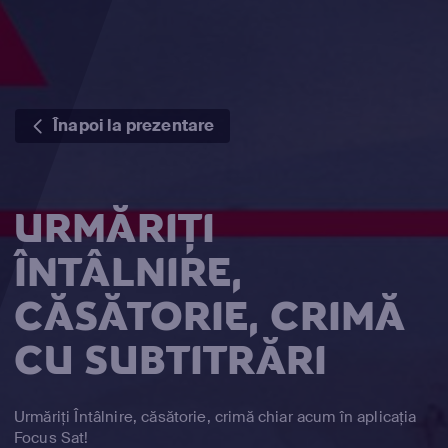
Înapoi la prezentare
URMĂRIȚI
ÎNTÂLNIRE,
CĂSĂTORIE, CRIMĂ
CU SUBTITRĂRI
Urmăriți Întâlnire, căsătorie, crimă chiar acum în aplicația
Focus Sat!