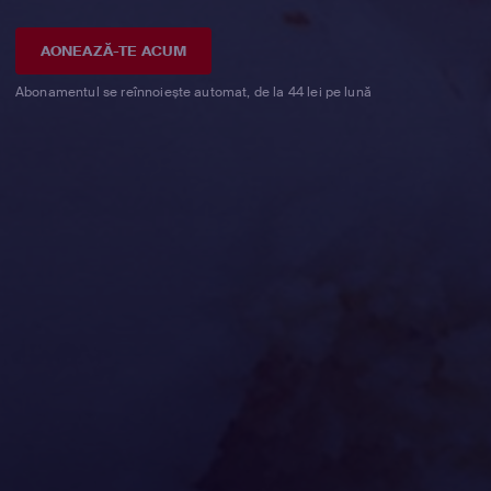
AONEAZĂ-TE ACUM
Abonamentul se reînnoiește automat, de la 44 lei pe lună