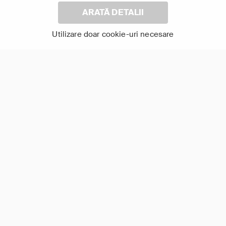
ARATĂ DETALII
Utilizare doar cookie-uri necesare
Ape Ostile
Dezastre Investigate
2
12+
7+
Istorie
Altele
Documentar
Documentar