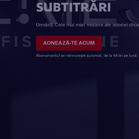
SUBTITRĂRI
Urmăriți Cele mai mari mistere ale istoriei chia
AONEAZĂ-TE ACUM
Abonamentul se reînnoiește automat, de la 44 lei pe lună