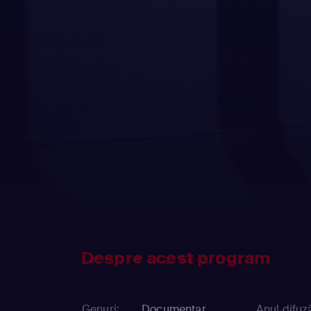
Despre acest program
Genuri:
Documentar
Anul difuză