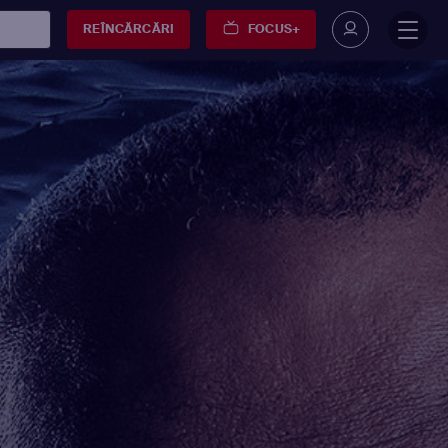
REÎNCĂRCĂRI
FOCUS+