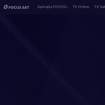
Aplicația FOCUS+
TV Online
TV Sat