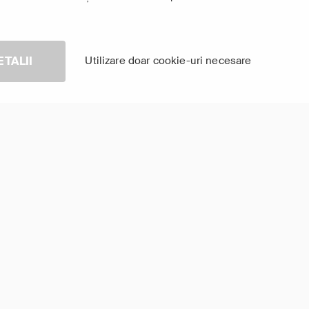
ETALII
Utilizare doar cookie-uri necesare
ri Pierdute: Grecia
Dezastre Investigate 2
că
Arată-le pe toate
TV Online în aplicația FOCUS
ește pe orice dispozitiv smart conectat la internet, oriunde în 