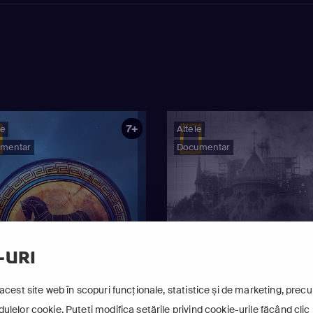
7+
ie
Altele
mentar
Documentar
-URI
acest site web în scopuri funcționale, statistice și de marketing, precum
lelor cookie. Puteți modifica setările privind cookie-urile făcând clic 