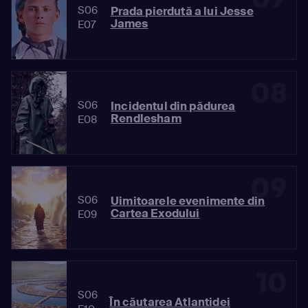
S06
Prada pierdută a lui Jesse
James
E07
08
S06
Incidentul din pădurea
Rendlesham
E08
09
S06
Uimitoarele evenimente din
Cartea Exodului
E09
10
S06
În căutarea Atlantidei