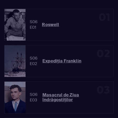
01
S06
Roswell
E01
02
S06
Expediția Franklin
E02
03
S06
Masacrul de Ziua
îndrăgostiților
E03