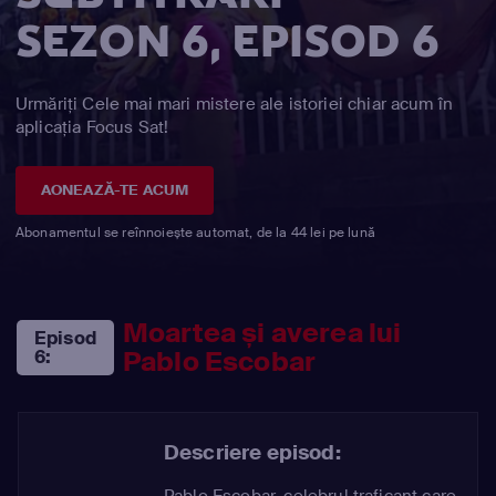
SEZON 6, EPISOD 6
Urmăriți Cele mai mari mistere ale istoriei chiar acum în
aplicația Focus Sat!
AONEAZĂ-TE ACUM
Abonamentul se reînnoiește automat, de la 44 lei pe lună
Moartea și averea lui
Episod
Pablo Escobar
6:
Descriere episod:
Pablo Escobar, celebrul traficant care