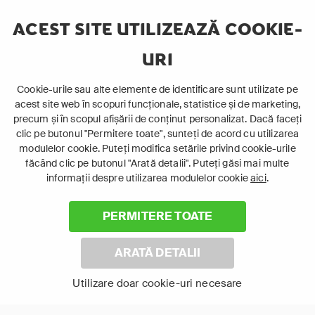
Telefon mobil sau Tabletă
ACEST SITE UTILIZEAZĂ COOKIE-
Ia cu tine serialele preferate și urmărește-le
oriunde te afli.
URI
Cookie-urile sau alte elemente de identificare sunt utilizate pe
acest site web în scopuri funcționale, statistice și de marketing,
precum și în scopul afișării de conținut personalizat. Dacă faceți
clic pe butonul "Permitere toate", sunteți de acord cu utilizarea
modulelor cookie. Puteți modifica setările privind cookie-urile
făcând clic pe butonul "Arată detalii". Puteți găsi mai multe
Laptop
informații despre utilizarea modulelor cookie
aici
.
Intră în pat și urmărește acel episod incitant.
PERMITERE TOATE
ABONEAZĂ-TE ACUM
ARATĂ DETALII
Cerințe de sistem
Utilizare doar cookie-uri necesare