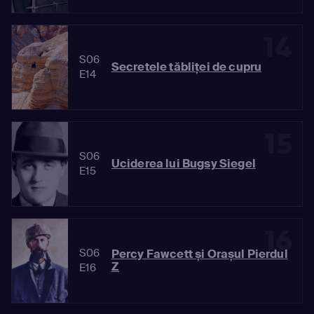
14
S06
Secretele tăbliței de cupru
E14
15
S06
Uciderea lui Bugsy Siegel
E15
16
S06
Percy Fawcett și Orașul Pierdul
Z
E16