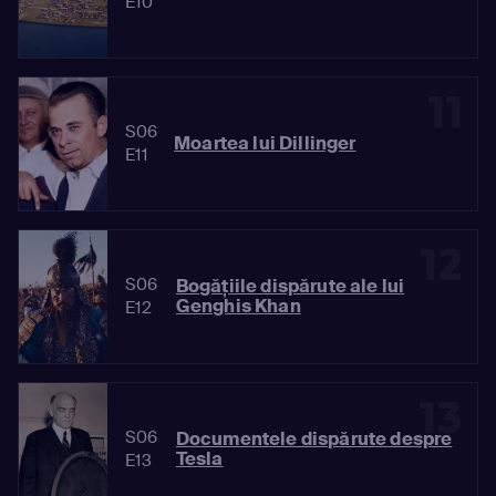
E10
11
S06
Moartea lui Dillinger
E11
12
S06
Bogățiile dispărute ale lui
Genghis Khan
E12
13
S06
Documentele dispărute despre
Tesla
E13