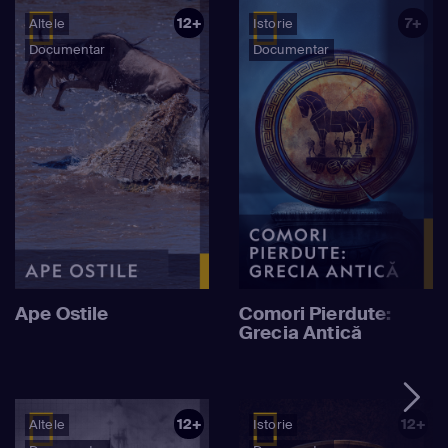
12+
7+
Altele
Istorie
Documentar
Documentar
Ape Ostile
Comori Pierdute:
Grecia Antică
12+
12+
Altele
Istorie