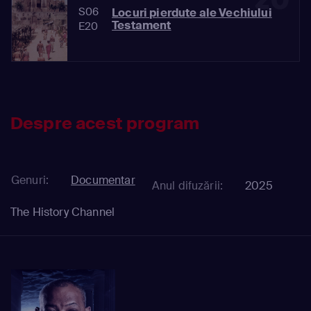
S06
Locuri pierdute ale Vechiului
Testament
E20
Despre acest program
Genuri:
Documentar
Anul difuzării:
2025
The History Channel