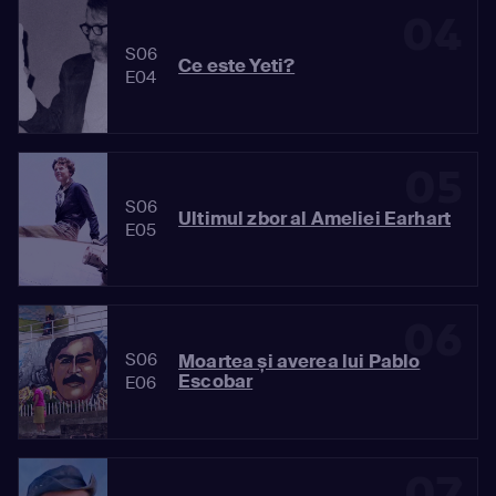
04
S06
Ce este Yeti?
E04
05
S06
Ultimul zbor al Ameliei Earhart
E05
06
S06
Moartea și averea lui Pablo
Escobar
E06
07