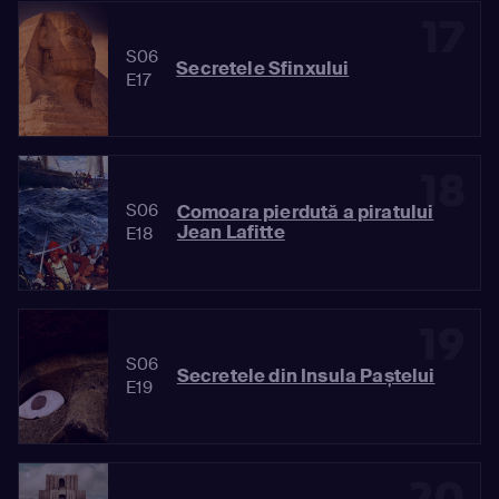
17
S06
Secretele Sfinxului
E17
18
S06
Comoara pierdută a piratului
Jean Lafitte
E18
19
S06
Secretele din Insula Paștelui
E19
20