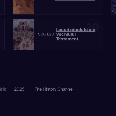
9
20
Locuri pierdute ale
Vechiului
S06 E20
Testament
rii:
2025
The History Channel