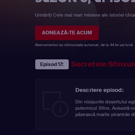
Urmăriți Cele mai mari mistere ale istoriei chia
AONEAZĂ-TE ACUM
Abonamentul se reînnoiește automat, de la 44 lei pe lună
Secretele Sfinxul
Episod 17:
Descriere episod:
Din nisipurile deșertului eg
puternicul Sfinx. Această cr
păzească marile piramide di