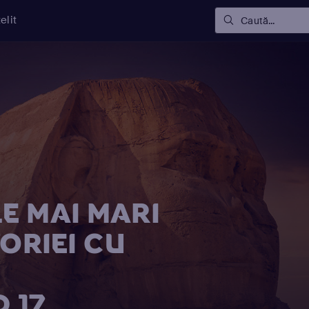
elit
Caută...
E MAI MARI
TORIEI CU
 17