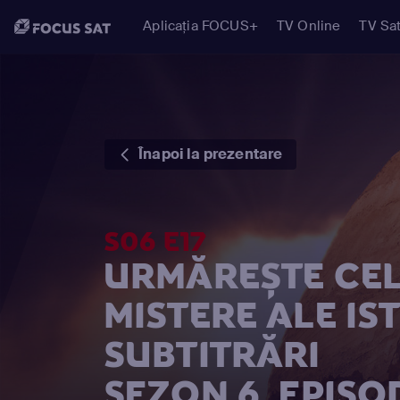
Aplicația FOCUS+
TV Online
TV Sat
Înapoi la prezentare
S06 E17
URMĂREȘTE CEL
MISTERE ALE IS
SUBTITRĂRI
SEZON 6, EPISOD