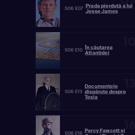
0
Prada pierdută a lui
S06 E07
Jesse James
1
În căutarea
S06 E10
Atlantidei
1
Documentele
dispărute despre
S06 E13
Tesla
1
Percy Fawcett și
S06 E16