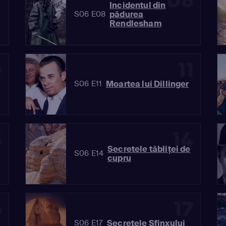
7
08
Incidentul din
pădurea
S06 E08
Rendlesham
0
11
Moartea lui Dillinger
S06 E11
3
14
Secretele tăbliței de
S06 E14
cupru
6
17
Secretele Sfinxului
S06 E17