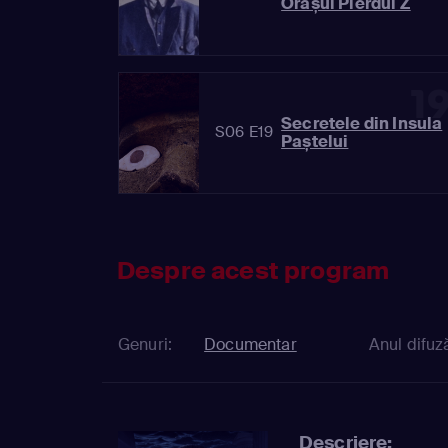
Orașul Pierdul Z
1
Secretele din Insula
S06 E19
Paștelui
Despre acest program
Genuri:
Documentar
Anul difuză
Descriere: