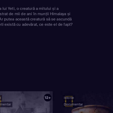
lui Yeti, o creatură a mitului și a
strat de mii de ani în munții Himalaya și
 Ar putea această creatură să se ascundă
eti există cu adevărat, ce este el de fapt?
12+
e
Istorie
mentar
Documentar