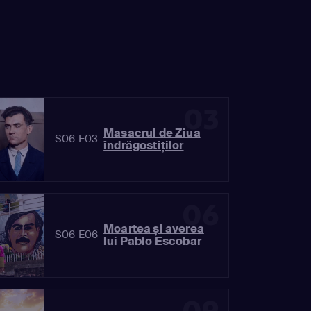
03
Masacrul de Ziua
S06 E03
îndrăgostiților
06
Moartea și averea
S06 E06
lui Pablo Escobar