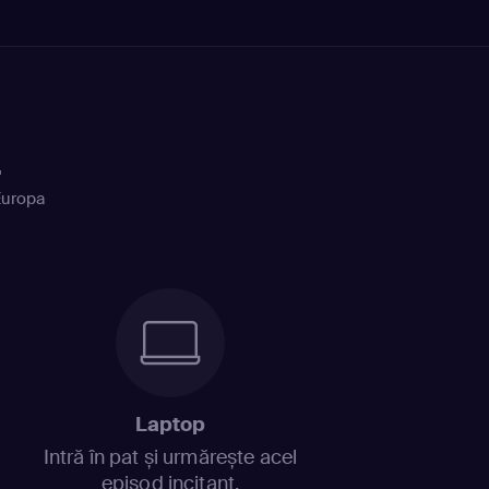
+
Europa
Laptop
Intră în pat și urmărește acel
episod incitant.