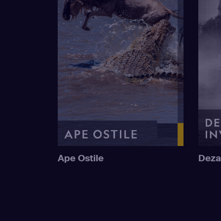
Ape Ostile
Deza