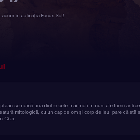
r acum în aplicația Focus Sat!
ui
iptean se ridică una dintre cele mai mari minuni ale lumii antice
eatură mitologică, cu un cap de om și corp de leu, pare că stă 
n Giza.