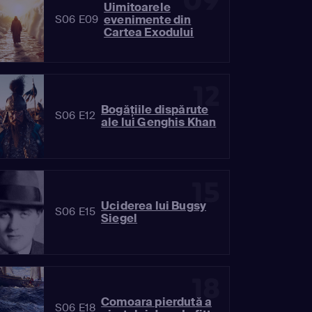
09
Uimitoarele
evenimente din
S06 E09
Cartea Exodului
12
Bogățiile dispărute
S06 E12
ale lui Genghis Khan
15
Uciderea lui Bugsy
S06 E15
Siegel
18
Comoara pierdută a
S06 E18