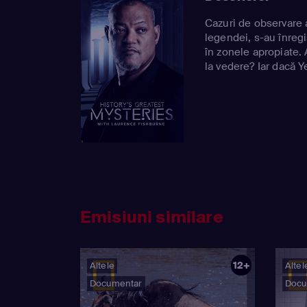
Cazuri de observare a 
legendei, s-au înregi
în zonele apropiate.
la vedere? Iar dacă Y
Emisiuni similare
12+
Altele
Altel
Documentar
Docu