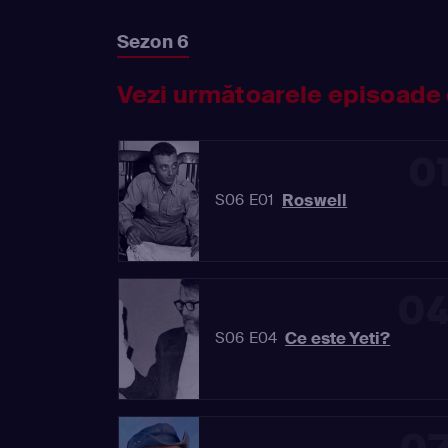
Sezon 6
Vezi următoarele episoade 
0
Roswell
S06 E01
0
Ce este Yeti?
S06 E04