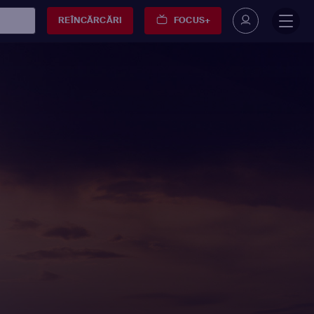
REÎNCĂRCĂRI
FOCUS+