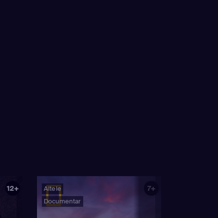
12+
7+
Altele
Documentar