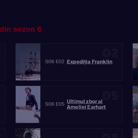
din sezon 6
1
02
Expediția Franklin
S06 E02
4
05
Ultimul zbor al
S06 E05
Ameliei Earhart