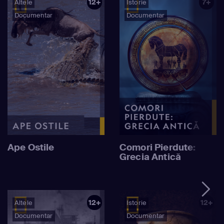
12+
7+
Altele
Istorie
Documentar
Documentar
Ape Ostile
Comori Pierdute:
Grecia Antică
12+
12+
Altele
Istorie
Documentar
Documentar