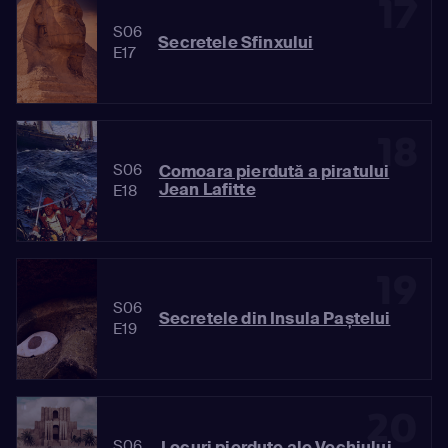
17
S06
Secretele Sfinxului
E17
18
S06
Comoara pierdută a piratului
Jean Lafitte
E18
19
S06
Secretele din Insula Paștelui
E19
20
S06
Locuri pierdute ale Vechiului