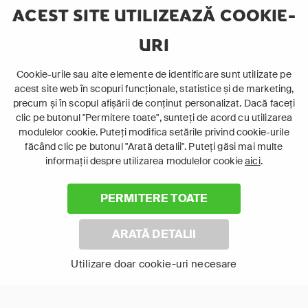
Telefon mobil sau Tabletă
ACEST SITE UTILIZEAZĂ COOKIE-
Ia cu tine serialele preferate și urmărește-le
oriunde te afli.
URI
Cookie-urile sau alte elemente de identificare sunt utilizate pe
acest site web în scopuri funcționale, statistice și de marketing,
precum și în scopul afișării de conținut personalizat. Dacă faceți
clic pe butonul "Permitere toate", sunteți de acord cu utilizarea
modulelor cookie. Puteți modifica setările privind cookie-urile
făcând clic pe butonul "Arată detalii". Puteți găsi mai multe
Laptop
informații despre utilizarea modulelor cookie
aici
.
Intră în pat și urmărește acel episod incitant.
PERMITERE TOATE
ABONEAZĂ-TE ACUM
ARATĂ DETALII
Cerințe de sistem
Utilizare doar cookie-uri necesare