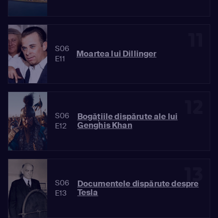
11
S06
Moartea lui Dillinger
E11
12
S06
Bogățiile dispărute ale lui
Genghis Khan
E12
13
S06
Documentele dispărute despre
Tesla
E13