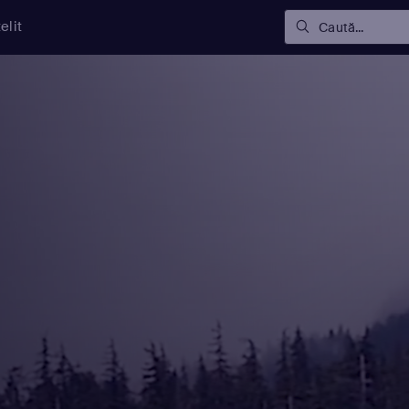
elit
Caută...