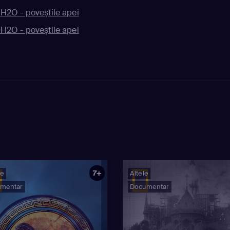
 H2O - poveștile apei
 H2O - poveștile apei
7+
ie
Altele
mentar
Documentar