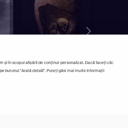
 și în scopul afișării de conținut personalizat. Dacă faceți clic
pe butonul "Arată detalii". Puteți găsi mai multe informații
LUMI ASCUNSE SUB ORAȘE