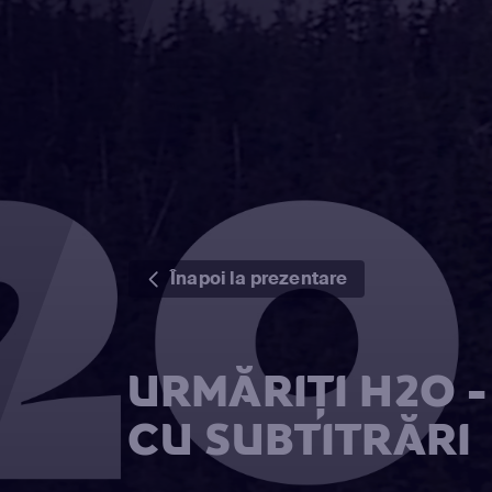
Înapoi la prezentare
URMĂRIȚI H2O -
CU SUBTITRĂRI