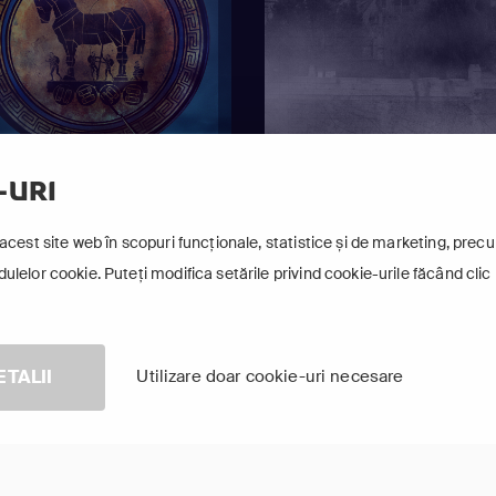
-URI
acest site web în scopuri funcționale, statistice și de marketing, precum
lelor cookie. Puteți modifica setările privind cookie-urile făcând clic 
ri Pierdute: Grecia
Dezastre Investigate 2
că
ETALII
Utilizare doar cookie-uri necesare
Arată-le pe toate