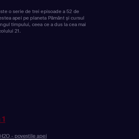
ste o serie de trei episoade a 52 de
estea apei pe planeta Pământ şi cursul
ungul timpului, ceea ce a dus la cea mai
olului 21.
 1
 H2O - poveștile apei