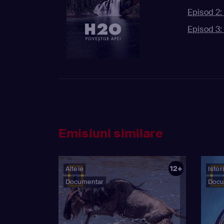
Episod 2:
Episod 3:
Emisiuni similare
12+
Altele
Istor
Documentar
Docu