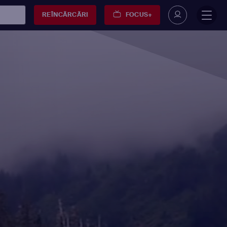
REÎNCĂRCĂRI
FOCUS+