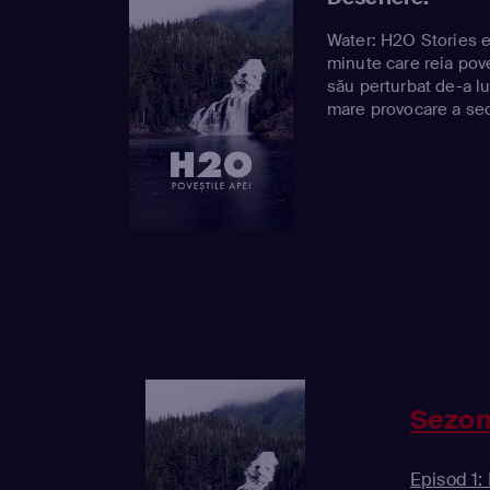
Water: H2O Stories e
minute care reia pov
său perturbat de-a l
mare provocare a sec
Sezon
Episod 1: