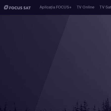
Aplicația FOCUS+
TV Online
TV Sat