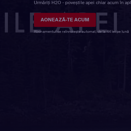
Urmăriți H2O - poveștile apei chiar acum în apl
AONEAZĂ-TE ACUM
Abonamentul se reînnoiește automat, de la 44 lei pe lună