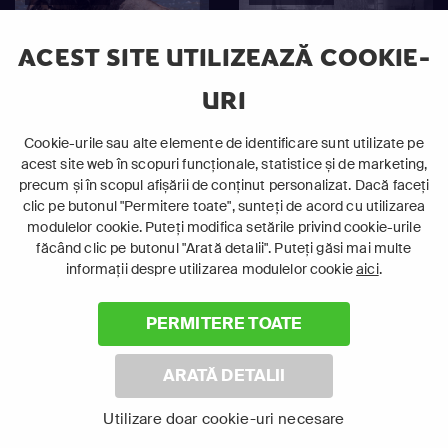
ACEST SITE UTILIZEAZĂ COOKIE-
URI
Cookie-urile sau alte elemente de identificare sunt utilizate pe
acest site web în scopuri funcționale, statistice și de marketing,
precum și în scopul afișării de conținut personalizat. Dacă faceți
clic pe butonul "Permitere toate", sunteți de acord cu utilizarea
modulelor cookie. Puteți modifica setările privind cookie-urile
făcând clic pe butonul "Arată detalii". Puteți găsi mai multe
Ape Ostile
Dezastre Investigate
informații despre utilizarea modulelor cookie
aici
.
2
PERMITERE TOATE
12+
7+
Istorie
Altele
ARATĂ DETALII
Documentar
Documentar
Utilizare doar cookie-uri necesare