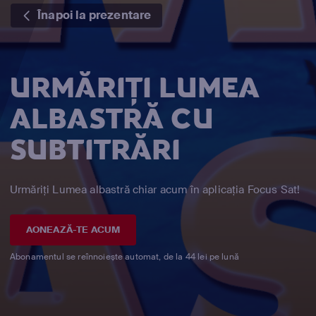
Înapoi la prezentare
URMĂRIȚI LUMEA
ALBASTRĂ CU
SUBTITRĂRI
Urmăriți Lumea albastră chiar acum în aplicația Focus Sat!
AONEAZĂ-TE ACUM
Abonamentul se reînnoiește automat, de la 44 lei pe lună