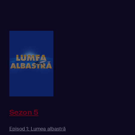
Sezon 5
Episod 1: Lumea albastră