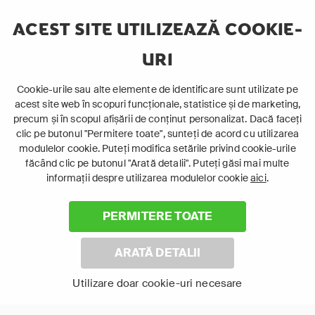
Episod 4: Cursul inferior al fluviului Zambezi
ACEST SITE UTILIZEAZĂ COOKIE-
Episod 5: Hhuhluwe-Imfolozi
URI
Emisiuni similare
Cookie-urile sau alte elemente de identificare sunt utilizate pe
acest site web în scopuri funcționale, statistice și de marketing,
12+
12+
Altele
Altele
precum și în scopul afișării de conținut personalizat. Dacă faceți
clic pe butonul "Permitere toate", sunteți de acord cu utilizarea
Documentar
Documentar
modulelor cookie. Puteți modifica setările privind cookie-urile
făcând clic pe butonul "Arată detalii". Puteți găsi mai multe
informații despre utilizarea modulelor cookie
aici
.
PERMITERE TOATE
ARATĂ DETALII
Utilizare doar cookie-uri necesare