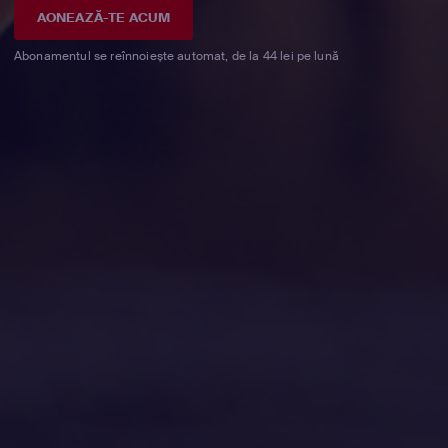
AONEAZĂ-TE ACUM
Abonamentul se reînnoiește automat, de la 44 lei pe lună