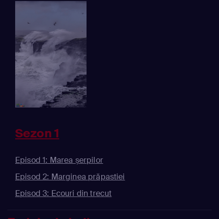
Sezon 1
Episod 1: Marea șerpilor
Episod 2: Marginea prăpastiei
Episod 3: Ecouri din trecut