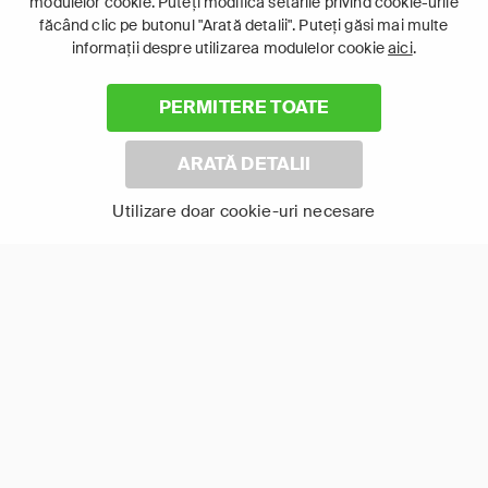
modulelor cookie. Puteți modifica setările privind cookie-urile
făcând clic pe butonul "Arată detalii". Puteți găsi mai multe
12+
12+
Altele
Istorie
informații despre utilizarea modulelor cookie
aici
.
Documentar
Documentar
PERMITERE TOATE
ARATĂ DETALII
Utilizare doar cookie-uri necesare
Dezastre Investigate
LUMI ASCUNSE SUB
2
ORAȘE
Arată-le pe toate