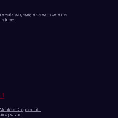
re viața își găsește calea în cele mai
din lume.
 1
 Muntele Dragonului -
uire pe vârf