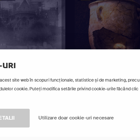
-URI
acest site web în scopuri funcționale, statistice și de marketing, precum
lelor cookie. Puteți modifica setările privind cookie-urile făcând clic 
stre Investigate 2
LUMI ASCUNSE SUB O
ETALII
Utilizare doar cookie-uri necesare
Arată-le pe toate