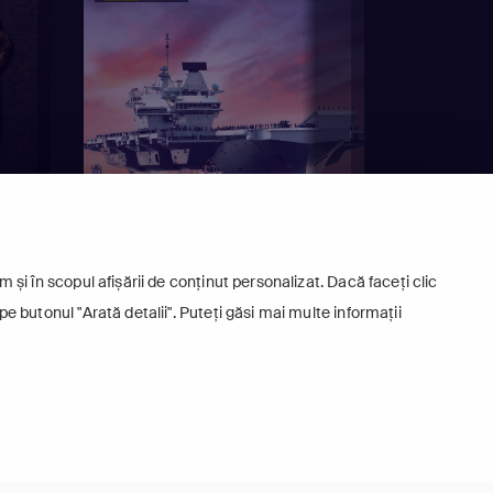
 și în scopul afișării de conținut personalizat. Dacă faceți clic
pe butonul "Arată detalii". Puteți găsi mai multe informații
RAȘE
MEGAMAȘINI NAVALE 3