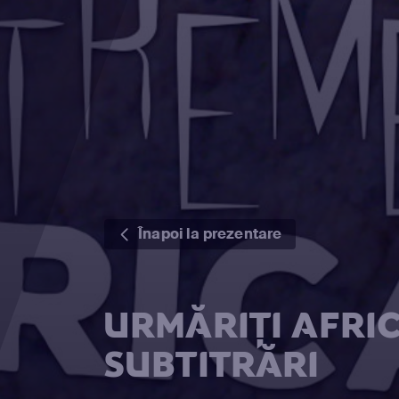
Înapoi la prezentare
URMĂRIȚI AFRI
SUBTITRĂRI