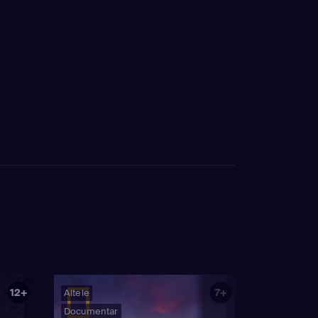
12+
7+
Altele
Documentar