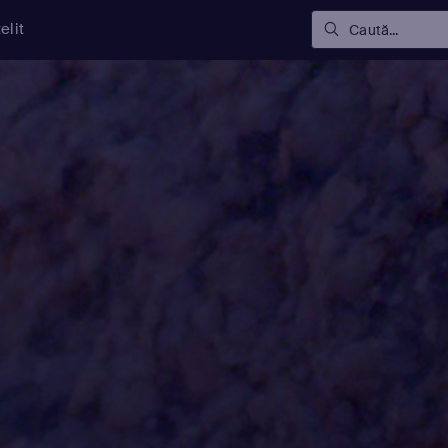
elit
Caută...