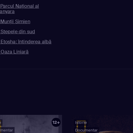
 Parcul Național al
Manyara
 Munții Simien
 Stepele din sud
 Etosha: întinderea albă
 Oaza Liniară
12+
e
Istorie
mentar
Documentar