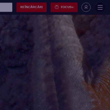
REÎNCĂRCĂRI
FOCUS+