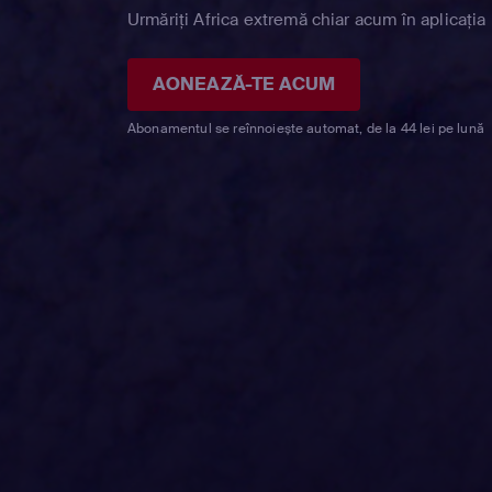
Urmăriți Africa extremă chiar acum în aplicația
AONEAZĂ-TE ACUM
Abonamentul se reînnoiește automat, de la 44 lei pe lună