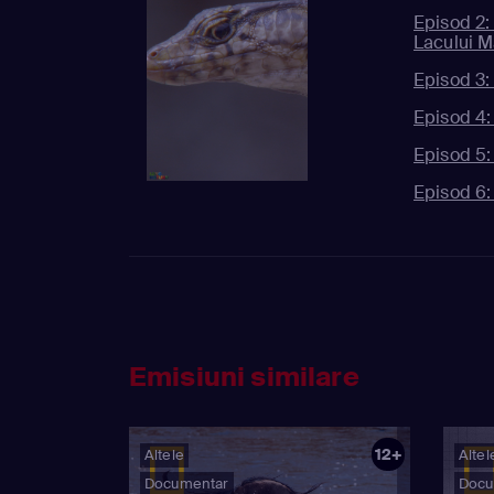
Episod 2:
Lacului 
Episod 3:
Episod 4:
Episod 5:
Episod 6:
Emisiuni similare
12+
Altele
Altel
Documentar
Docu