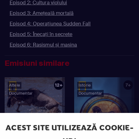
Episod 2: Cultura violului
Episod 3: Amețeală mortală
Episod 4: Operațiunea Sudden Fall
Episod 5: Înecați în secrete
Episod 6: Rasismul și mașina
Emisiuni similare
12+
7+
Altele
Istorie
Documentar
Documentar
ACEST SITE UTILIZEAZĂ COOKIE-