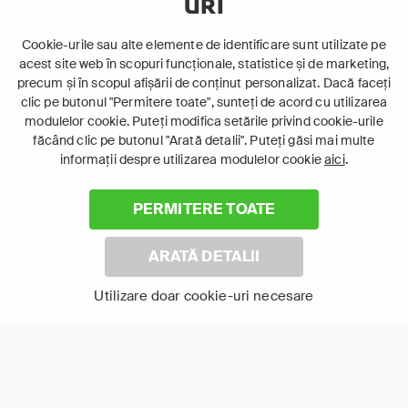
URI
Cookie-urile sau alte elemente de identificare sunt utilizate pe
acest site web în scopuri funcționale, statistice și de marketing,
precum și în scopul afișării de conținut personalizat. Dacă faceți
clic pe butonul "Permitere toate", sunteți de acord cu utilizarea
Ape Ostile
Comori Pierdute:
Grecia Antică
modulelor cookie. Puteți modifica setările privind cookie-urile
făcând clic pe butonul "Arată detalii". Puteți găsi mai multe
informații despre utilizarea modulelor cookie
aici
.
12+
12+
Altele
Istorie
PERMITERE TOATE
Documentar
Documentar
ARATĂ DETALII
Utilizare doar cookie-uri necesare