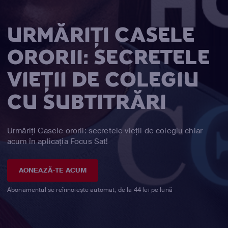
URMĂRIȚI CASELE
ORORII: SECRETELE
VIEȚII DE COLEGIU
CU SUBTITRĂRI
Urmăriți Casele ororii: secretele vieții de colegiu chiar
acum în aplicația Focus Sat!
AONEAZĂ-TE ACUM
Abonamentul se reînnoiește automat, de la 44 lei pe lună