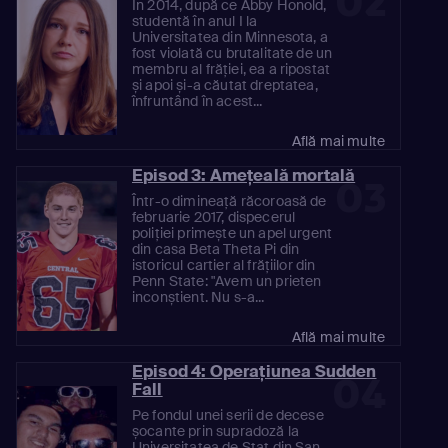
02
În 2014, după ce Abby Honold,
studentă în anul I la
Universitatea din Minnesota, a
fost violată cu brutalitate de un
membru al frăției, ea a ripostat
și apoi și-a căutat dreptatea,
înfruntând în acest...
Află mai multe
Episod 3: Amețeală mortală
03
Într-o dimineață răcoroasă de
februarie 2017, dispecerul
poliției primește un apel urgent
din casa Beta Theta Pi din
istoricul cartier al frățiilor din
Penn State: "Avem un prieten
inconștient. Nu s-a...
Află mai multe
Episod 4: Operațiunea Sudden
04
Fall
Pe fondul unei serii de decese
șocante prin supradoză la
Universitatea de Stat din San