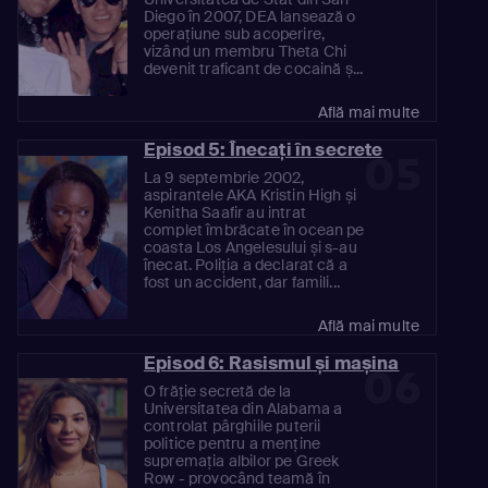
Diego în 2007, DEA lansează o
operațiune sub acoperire,
vizând un membru Theta Chi
devenit traficant de cocaină ș...
Află mai multe
Episod 5: Înecați în secrete
05
La 9 septembrie 2002,
aspirantele AKA Kristin High și
Kenitha Saafir au intrat
complet îmbrăcate în ocean pe
coasta Los Angelesului și s-au
înecat. Poliția a declarat că a
fost un accident, dar famili...
Află mai multe
Episod 6: Rasismul și mașina
06
O frăție secretă de la
Universitatea din Alabama a
controlat pârghiile puterii
politice pentru a menține
supremația albilor pe Greek
Row - provocând teamă în