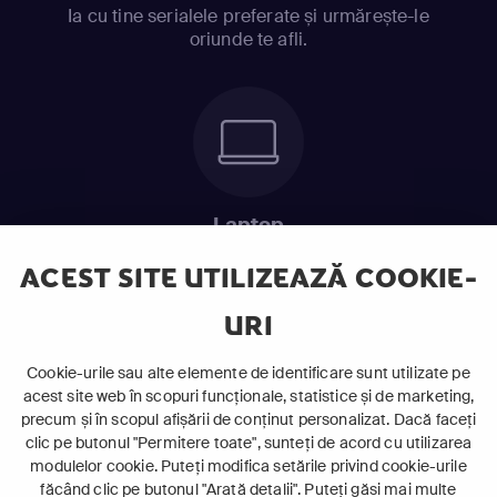
Ia cu tine serialele preferate și urmărește-le
oriunde te afli.
Laptop
Intră în pat și urmărește acel episod incitant.
ACEST SITE UTILIZEAZĂ COOKIE-
URI
ABONEAZĂ-TE ACUM
Cookie-urile sau alte elemente de identificare sunt utilizate pe
acest site web în scopuri funcționale, statistice și de marketing,
Cerințe de sistem
precum și în scopul afișării de conținut personalizat. Dacă faceți
clic pe butonul "Permitere toate", sunteți de acord cu utilizarea
modulelor cookie. Puteți modifica setările privind cookie-urile
făcând clic pe butonul "Arată detalii". Puteți găsi mai multe