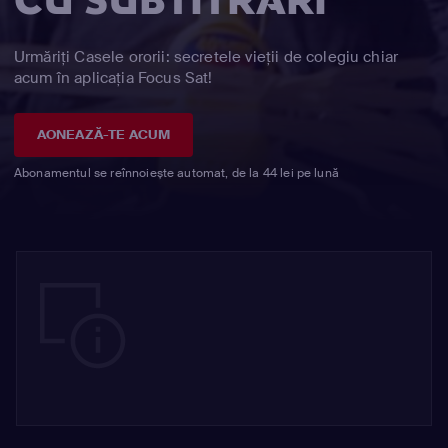
CU SUBTITRĂRI
Urmăriți Casele ororii: secretele vieții de colegiu chiar
acum în aplicația Focus Sat!
AONEAZĂ-TE ACUM
Abonamentul se reînnoiește automat, de la 44 lei pe lună