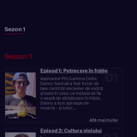
Sezon 1
Sezon 1
Episod 1: Petrecere în frăție
01
Aspirantul Phi Gamma Delta
Danny Santulli a fost forțat să
bea cantități excesive de vodcă
și bere în ceea ce trebuia să fie
o seară de sărbătoare în frăție.
Danny a fost aproape de
moarte - și totul ...
Află mai multe
Episod 2: Cultura violului