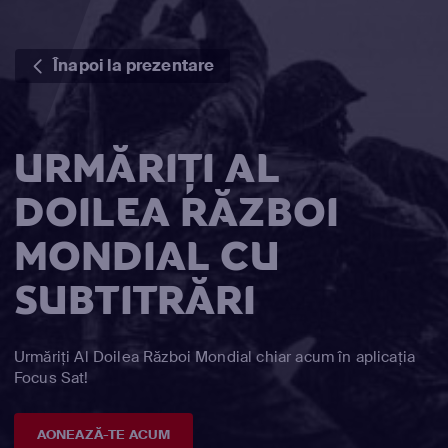
Înapoi la prezentare
URMĂRIȚI AL
DOILEA RĂZBOI
MONDIAL CU
SUBTITRĂRI
Urmăriți Al Doilea Război Mondial chiar acum în aplicația
Focus Sat!
AONEAZĂ-TE ACUM