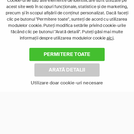
Cookie-urile sau alte elemente de identificare sunt utilizate pe
Documentar
Documentar
acest site web în scopuri funcționale, statistice și de marketing,
precum și în scopul afișării de conținut personalizat. Dacă faceți
clic pe butonul "Permitere toate", sunteți de acord cu utilizarea
modulelor cookie. Puteți modifica setările privind cookie-urile
făcând clic pe butonul "Arată detalii". Puteți găsi mai multe
informații despre utilizarea modulelor cookie
aici
.
PERMITERE TOATE
ARATĂ DETALII
Ape Ostile
Dezastre Investigate
Utilizare doar cookie-uri necesare
2
12+
7+
Istorie
Altele
Documentar
Documentar