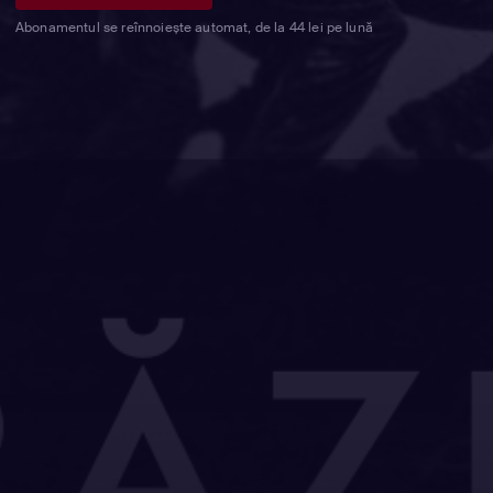
Abonamentul se reînnoiește automat, de la 44 lei pe lună