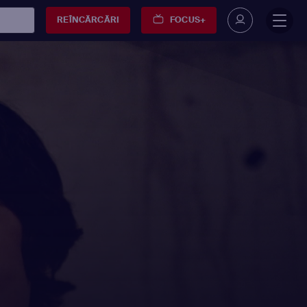
REÎNCĂRCĂRI
FOCUS+