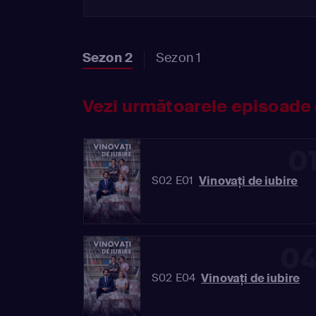
Sezon 2
Sezon 1
Vezi următoarele episoade 
0
Vinovaţi de iubire
S02 E01
0
Vinovaţi de iubire
S02 E04