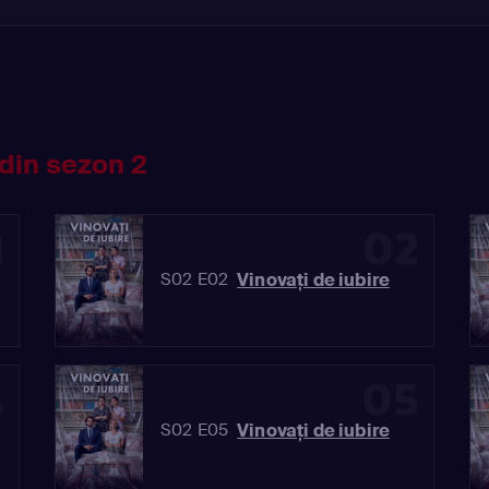
din sezon 2
1
02
Vinovaţi de iubire
S02 E02
4
05
Vinovaţi de iubire
S02 E05