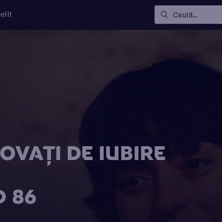
elit
Caută...
OVAŢI DE IUBIRE
D 86