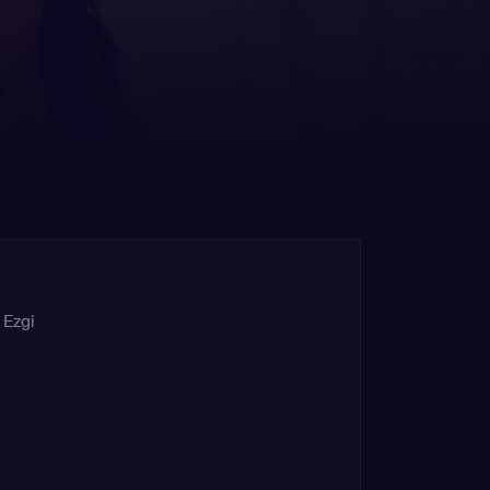
,
Ezgi