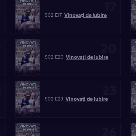
6
17
Vinovaţi de iubire
S02 E17
9
20
Vinovaţi de iubire
S02 E20
2
23
Vinovaţi de iubire
S02 E23
5
26