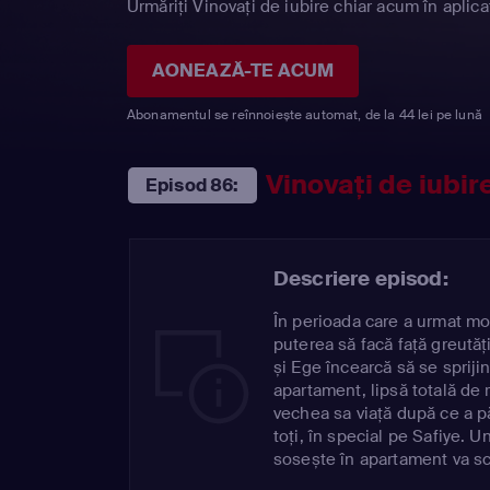
Urmăriți Vinovaţi de iubire chiar acum în aplica
AONEAZĂ-TE ACUM
Abonamentul se reînnoiește automat, de la 44 lei pe lună
Vinovaţi de iubir
Episod 86:
Descriere episod:
În perioada care a urmat morț
puterea să facă față greutăț
și Ege încearcă să se spriji
apartament, lipsă totală de 
vechea sa viață după ce a pă
toți, în special pe Safiye. 
sosește în apartament va sc