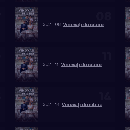
7
08
Vinovaţi de iubire
S02 E08
0
11
Vinovaţi de iubire
S02 E11
3
14
Vinovaţi de iubire
S02 E14