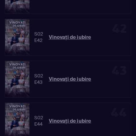
42
S02
Vinovaţi de iubire
E42
43
S02
Vinovaţi de iubire
E43
44
S02
Vinovaţi de iubire
E44