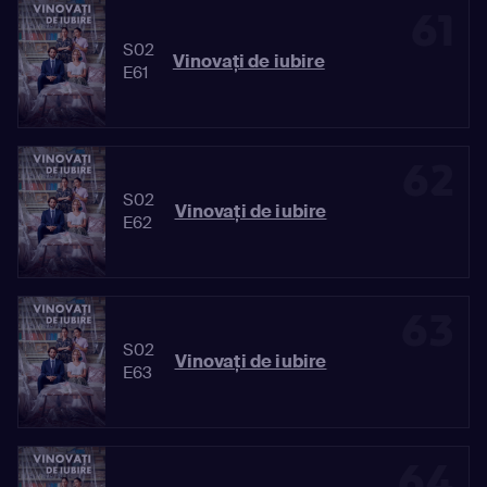
61
S02
Vinovaţi de iubire
E61
62
S02
Vinovaţi de iubire
E62
63
S02
Vinovaţi de iubire
E63
64