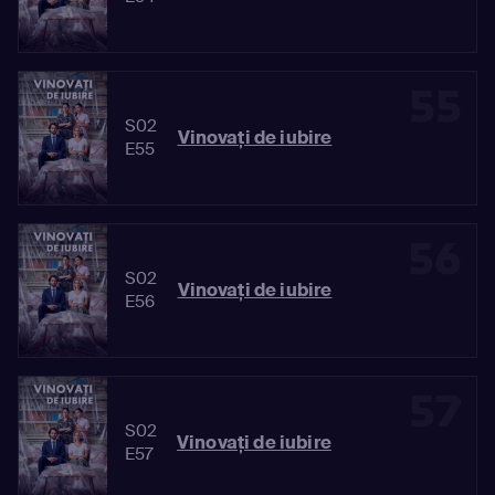
55
S02
Vinovaţi de iubire
E55
56
S02
Vinovaţi de iubire
E56
57
S02
Vinovaţi de iubire
E57