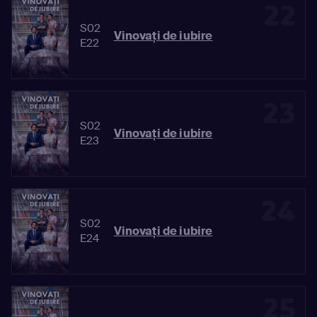
22
S02
Vinovaţi de iubire
E22
23
S02
Vinovaţi de iubire
E23
24
S02
Vinovaţi de iubire
E24
25