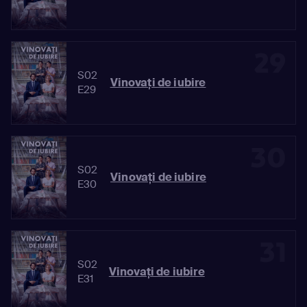
29
S02
Vinovaţi de iubire
E29
30
S02
Vinovaţi de iubire
E30
31
S02
Vinovaţi de iubire
E31