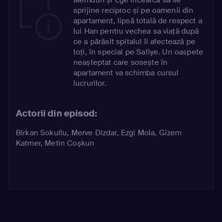
sprijine reciproc și pe oamenii din
apartament, lipsă totală de respect a
lui Han pentru vechea sa viață după
ce a părăsit spitalul îi afectează pe
toți, în special pe Safiye. Un oaspete
neașteptat care sosește în
apartament va schimba cursul
lucrurilor.
Actorii din episod:
Birkan Sokullu
,
Merve Dizdar
,
Ezgi Mola
,
Gizem
Katmer
,
Metin Coşkun