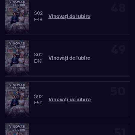
48
S02
Vinovaţi de iubire
E48
49
S02
Vinovaţi de iubire
E49
50
S02
Vinovaţi de iubire
E50
51