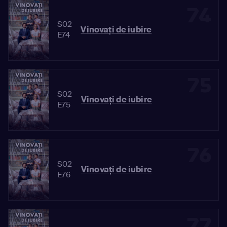
74
S02
Vinovaţi de iubire
E74
75
S02
Vinovaţi de iubire
E75
76
S02
Vinovaţi de iubire
E76
77