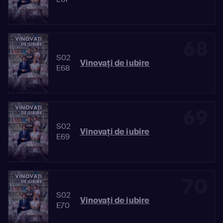
68
S02
Vinovaţi de iubire
E68
69
S02
Vinovaţi de iubire
E69
70
S02
Vinovaţi de iubire
E70