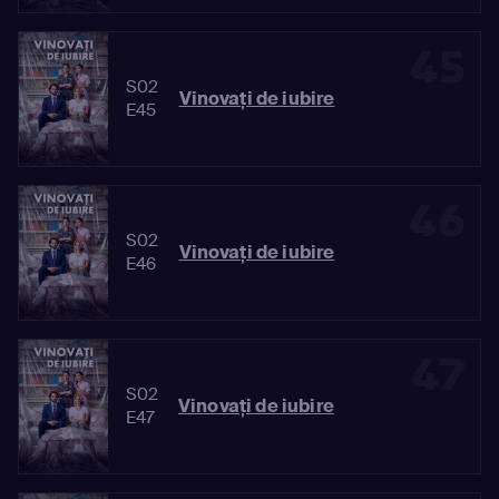
45
S02
Vinovaţi de iubire
E45
46
S02
Vinovaţi de iubire
E46
47
S02
Vinovaţi de iubire
E47