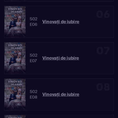
06
S02
Vinovaţi de iubire
E06
07
S02
Vinovaţi de iubire
E07
08
S02
Vinovaţi de iubire
E08