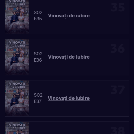
35
S02
Vinovaţi de iubire
E35
36
S02
Vinovaţi de iubire
E36
37
S02
Vinovaţi de iubire
E37
38