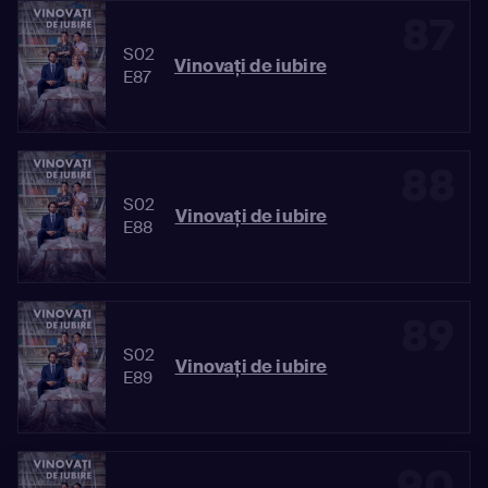
87
S02
Vinovaţi de iubire
E87
88
S02
Vinovaţi de iubire
E88
89
S02
Vinovaţi de iubire
E89
90