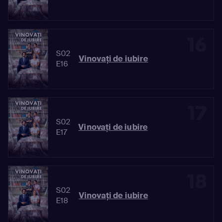
16
S02
Vinovaţi de iubire
E16
17
S02
Vinovaţi de iubire
E17
18
S02
Vinovaţi de iubire
E18