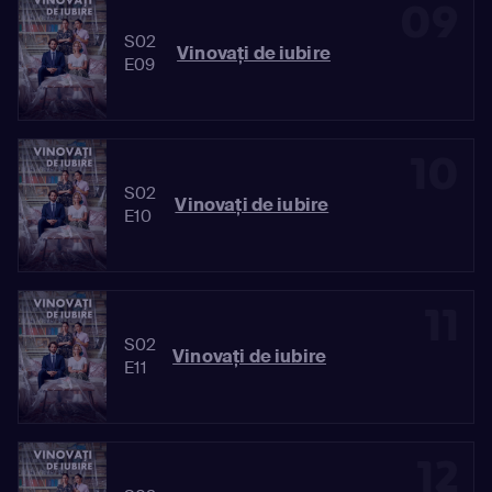
09
S02
Vinovaţi de iubire
E09
10
S02
Vinovaţi de iubire
E10
11
S02
Vinovaţi de iubire
E11
12