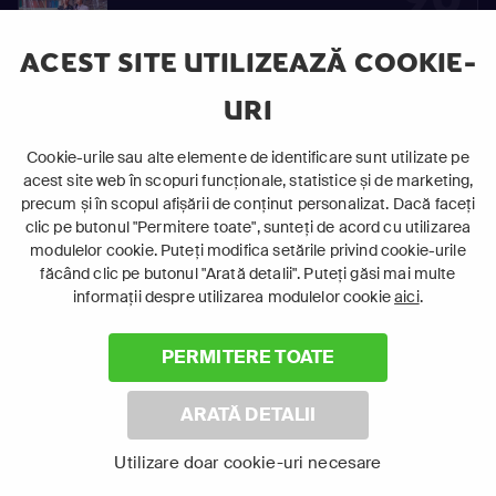
S02
Vinovaţi de iubire
E90
ACEST SITE UTILIZEAZĂ COOKIE-
URI
91
Cookie-urile sau alte elemente de identificare sunt utilizate pe
S02
Vinovaţi de iubire
acest site web în scopuri funcționale, statistice și de marketing,
E91
precum și în scopul afișării de conținut personalizat. Dacă faceți
clic pe butonul "Permitere toate", sunteți de acord cu utilizarea
modulelor cookie. Puteți modifica setările privind cookie-urile
făcând clic pe butonul "Arată detalii". Puteți găsi mai multe
92
informații despre utilizarea modulelor cookie
aici
.
S02
Vinovaţi de iubire
E92
PERMITERE TOATE
ARATĂ DETALII
93
Utilizare doar cookie-uri necesare
S02
Vinovaţi de iubire