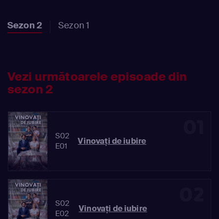
Sezon 2
Sezon 1
Vezi următoarele episoade din
sezon 2
01
S02
Vinovaţi de iubire
E01
02
S02
Vinovaţi de iubire
E02