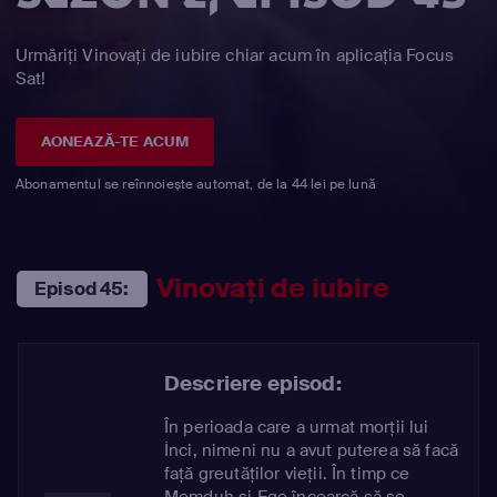
Urmăriți Vinovaţi de iubire chiar acum în aplicația Focus
Sat!
AONEAZĂ-TE ACUM
Abonamentul se reînnoiește automat, de la 44 lei pe lună
Vinovaţi de iubire
Episod 45:
Descriere episod:
În perioada care a urmat morții lui
İnci, nimeni nu a avut puterea să facă
față greutăților vieții. În timp ce
Memduh și Ege încearcă să se