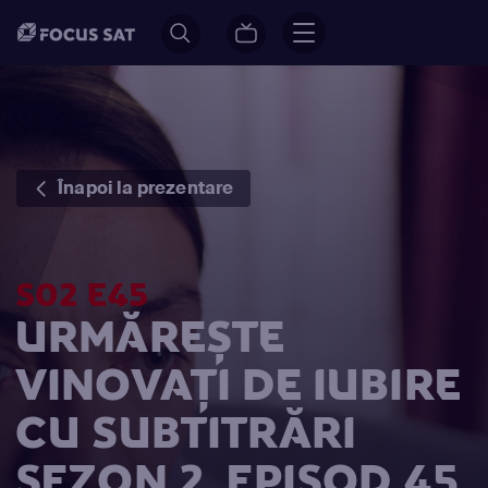
Înapoi la prezentare
S02 E45
URMĂREȘTE
VINOVAŢI DE IUBIRE
CU SUBTITRĂRI
SEZON 2, EPISOD 45