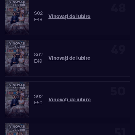
48
S02
Vinovaţi de iubire
E48
49
S02
Vinovaţi de iubire
E49
50
S02
Vinovaţi de iubire
E50
51