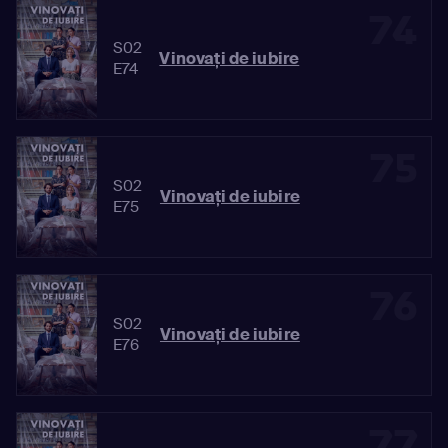
74
S02
Vinovaţi de iubire
E74
75
S02
Vinovaţi de iubire
E75
76
S02
Vinovaţi de iubire
E76
77