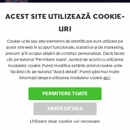
S02
Vinovaţi de iubire
E90
ACEST SITE UTILIZEAZĂ COOKIE-
URI
91
Cookie-urile sau alte elemente de identificare sunt utilizate pe
S02
Vinovaţi de iubire
acest site web în scopuri funcționale, statistice și de marketing,
E91
precum și în scopul afișării de conținut personalizat. Dacă faceți
clic pe butonul "Permitere toate", sunteți de acord cu utilizarea
modulelor cookie. Puteți modifica setările privind cookie-urile
făcând clic pe butonul "Arată detalii". Puteți găsi mai multe
92
informații despre utilizarea modulelor cookie
aici
.
S02
Vinovaţi de iubire
E92
PERMITERE TOATE
ARATĂ DETALII
93
Utilizare doar cookie-uri necesare
S02
Vinovaţi de iubire