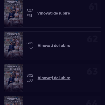
61
S02
Vinovaţi de iubire
E61
62
S02
Vinovaţi de iubire
E62
63
S02
Vinovaţi de iubire
E63
64