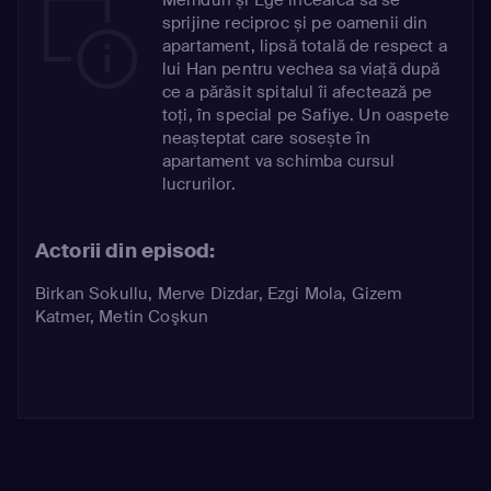
sprijine reciproc și pe oamenii din
apartament, lipsă totală de respect a
lui Han pentru vechea sa viață după
ce a părăsit spitalul îi afectează pe
toți, în special pe Safiye. Un oaspete
neașteptat care sosește în
apartament va schimba cursul
lucrurilor.
Actorii din episod:
Birkan Sokullu
,
Merve Dizdar
,
Ezgi Mola
,
Gizem
Katmer
,
Metin Coşkun