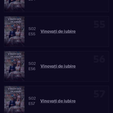
55
S02
Vinovaţi de iubire
E55
56
S02
Vinovaţi de iubire
E56
57
S02
Vinovaţi de iubire
E57