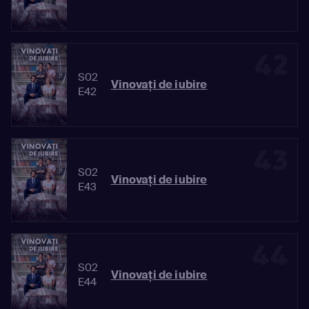
42
S02
Vinovaţi de iubire
E42
43
S02
Vinovaţi de iubire
E43
44
S02
Vinovaţi de iubire
E44