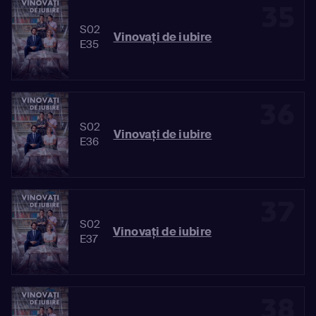
35
S02
Vinovaţi de iubire
E35
36
S02
Vinovaţi de iubire
E36
37
S02
Vinovaţi de iubire
E37
38