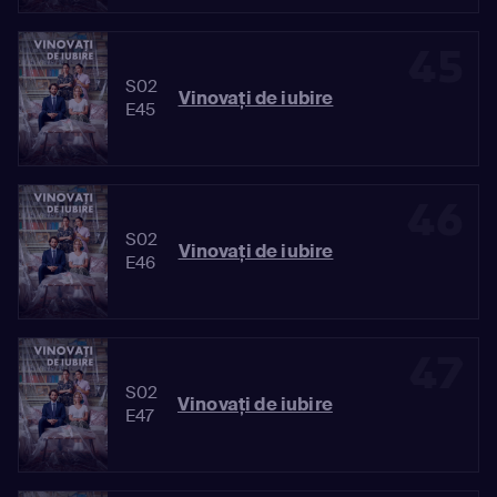
45
S02
Vinovaţi de iubire
E45
46
S02
Vinovaţi de iubire
E46
47
S02
Vinovaţi de iubire
E47