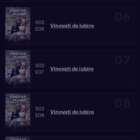
06
S02
Vinovaţi de iubire
E06
07
S02
Vinovaţi de iubire
E07
08
S02
Vinovaţi de iubire
E08