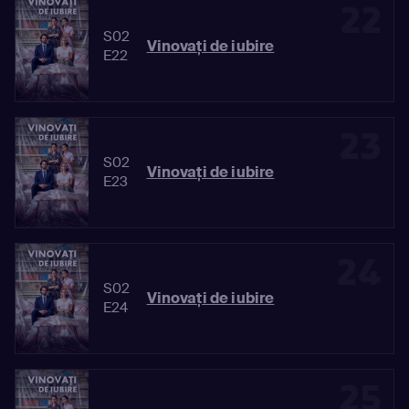
22
S02
Vinovaţi de iubire
E22
23
S02
Vinovaţi de iubire
E23
24
S02
Vinovaţi de iubire
E24
25