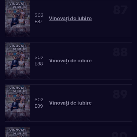
87
S02
Vinovaţi de iubire
E87
88
S02
Vinovaţi de iubire
E88
89
S02
Vinovaţi de iubire
E89
90