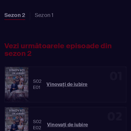
Sezon 2
Sezon 1
Vezi următoarele episoade din
sezon 2
01
S02
Vinovaţi de iubire
E01
02
S02
Vinovaţi de iubire
E02