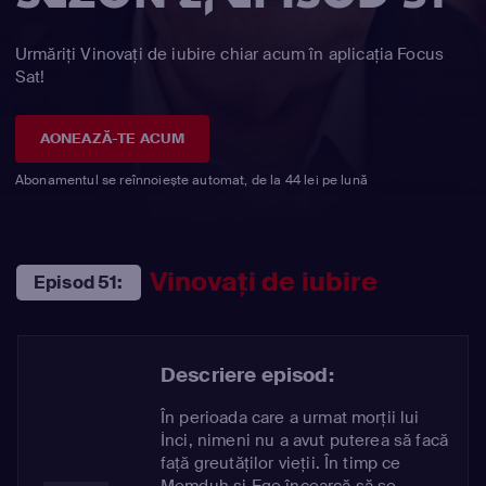
Urmăriți Vinovaţi de iubire chiar acum în aplicația Focus
Sat!
AONEAZĂ-TE ACUM
Abonamentul se reînnoiește automat, de la 44 lei pe lună
Vinovaţi de iubire
Episod 51:
Descriere episod:
În perioada care a urmat morții lui
İnci, nimeni nu a avut puterea să facă
față greutăților vieții. În timp ce
Memduh și Ege încearcă să se