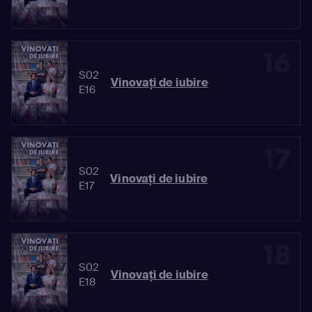
16
S02
Vinovaţi de iubire
E16
17
S02
Vinovaţi de iubire
E17
18
S02
Vinovaţi de iubire
E18