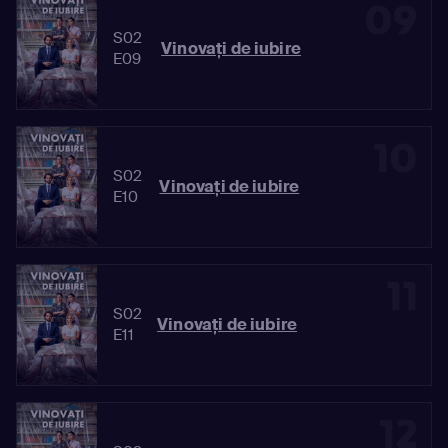
09
S02
Vinovaţi de iubire
E09
10
S02
Vinovaţi de iubire
E10
11
S02
Vinovaţi de iubire
E11
12