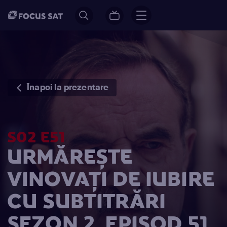
Înapoi la prezentare
S02 E51
URMĂREȘTE
VINOVAŢI DE IUBIRE
CU SUBTITRĂRI
SEZON 2, EPISOD 51