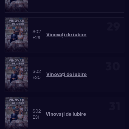
29
S02
Vinovaţi de iubire
E29
30
S02
Vinovaţi de iubire
E30
31
S02
Vinovaţi de iubire
E31