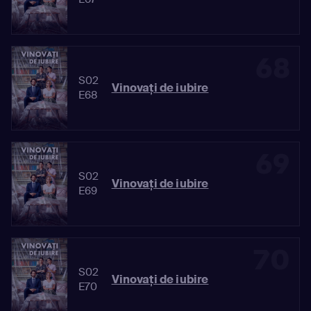
68
S02
Vinovaţi de iubire
E68
69
S02
Vinovaţi de iubire
E69
70
S02
Vinovaţi de iubire
E70