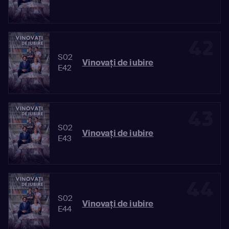
42
S02
Vinovaţi de iubire
E42
43
S02
Vinovaţi de iubire
E43
44
S02
Vinovaţi de iubire
E44