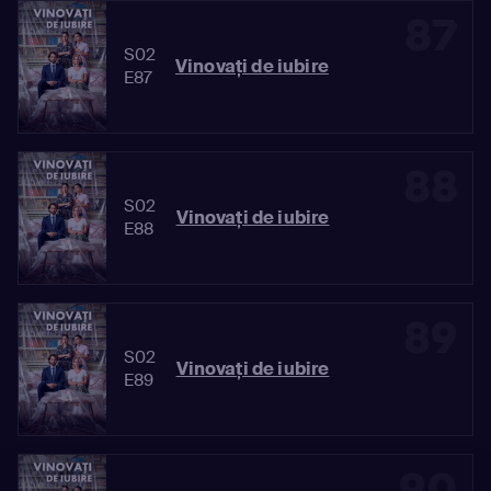
87
S02
Vinovaţi de iubire
E87
88
S02
Vinovaţi de iubire
E88
89
S02
Vinovaţi de iubire
E89
90