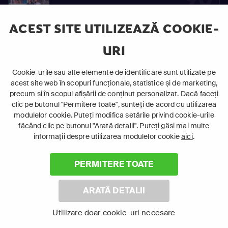
S02
Vinovaţi de iubire
E90
ACEST SITE UTILIZEAZĂ COOKIE-
URI
91
Cookie-urile sau alte elemente de identificare sunt utilizate pe
S02
Vinovaţi de iubire
acest site web în scopuri funcționale, statistice și de marketing,
E91
precum și în scopul afișării de conținut personalizat. Dacă faceți
clic pe butonul "Permitere toate", sunteți de acord cu utilizarea
modulelor cookie. Puteți modifica setările privind cookie-urile
făcând clic pe butonul "Arată detalii". Puteți găsi mai multe
92
informații despre utilizarea modulelor cookie
aici
.
S02
Vinovaţi de iubire
E92
PERMITERE TOATE
ARATĂ DETALII
93
Utilizare doar cookie-uri necesare
S02
Vinovaţi de iubire