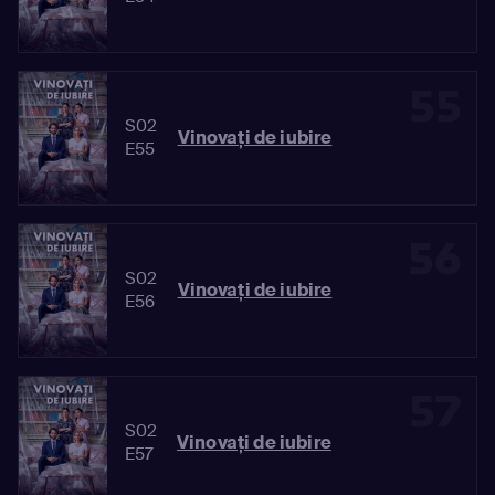
55
S02
Vinovaţi de iubire
E55
56
S02
Vinovaţi de iubire
E56
57
S02
Vinovaţi de iubire
E57