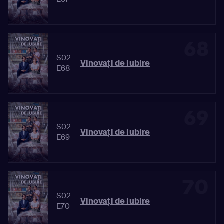
68
S02
Vinovaţi de iubire
E68
69
S02
Vinovaţi de iubire
E69
70
S02
Vinovaţi de iubire
E70