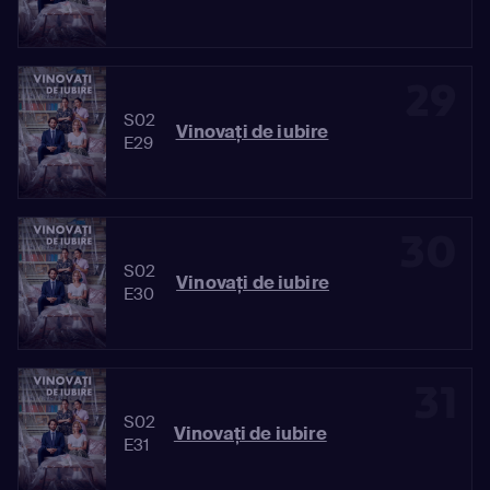
29
S02
Vinovaţi de iubire
E29
30
S02
Vinovaţi de iubire
E30
31
S02
Vinovaţi de iubire
E31