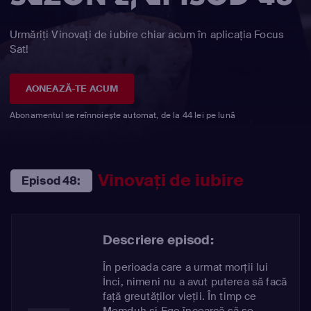
Urmăriți Vinovaţi de iubire chiar acum în aplicația Focus
Sat!
AONEAZĂ-TE ACUM
Abonamentul se reînnoiește automat, de la 44 lei pe lună
Vinovaţi de iubire
Episod 48:
Descriere episod:
În perioada care a urmat morții lui
İnci, nimeni nu a avut puterea să facă
față greutăților vieții. În timp ce
Memduh și Ege încearcă să se