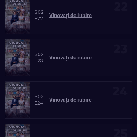
22
S02
Vinovaţi de iubire
E22
23
S02
Vinovaţi de iubire
E23
24
S02
Vinovaţi de iubire
E24
25