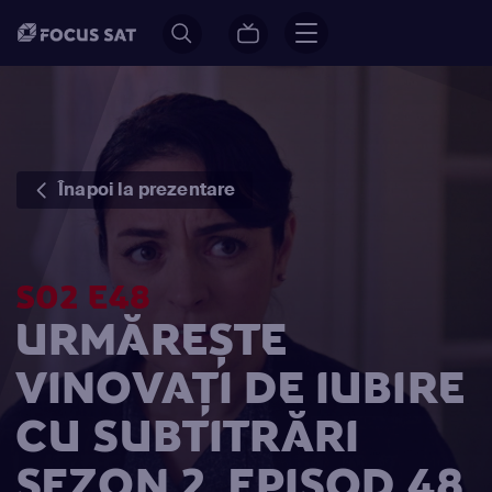
Înapoi la prezentare
S02 E48
URMĂREȘTE
VINOVAŢI DE IUBIRE
CU SUBTITRĂRI
SEZON 2, EPISOD 48