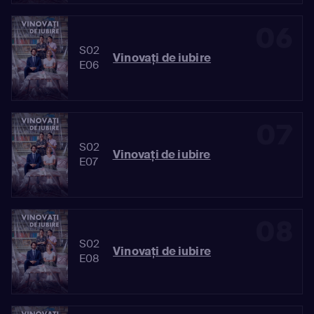
06
S02
Vinovaţi de iubire
E06
07
S02
Vinovaţi de iubire
E07
08
S02
Vinovaţi de iubire
E08