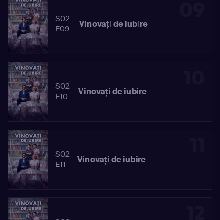
09
S02
Vinovaţi de iubire
E09
10
S02
Vinovaţi de iubire
E10
11
S02
Vinovaţi de iubire
E11
12