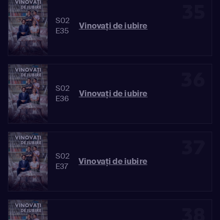
35
S02
Vinovaţi de iubire
E35
36
S02
Vinovaţi de iubire
E36
37
S02
Vinovaţi de iubire
E37
38