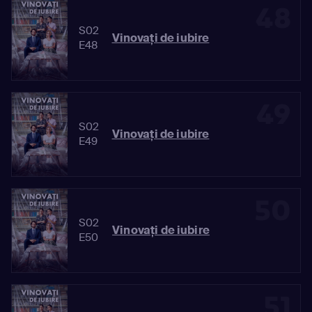
48
S02
Vinovaţi de iubire
E48
49
S02
Vinovaţi de iubire
E49
50
S02
Vinovaţi de iubire
E50
51