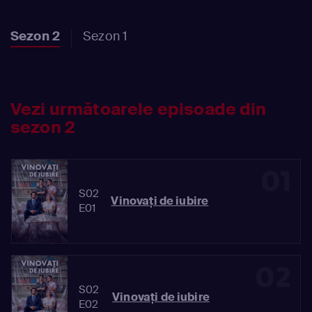
Sezon 2
Sezon 1
Vezi următoarele episoade din
sezon 2
01
S02
Vinovaţi de iubire
E01
02
S02
Vinovaţi de iubire
E02