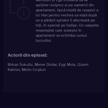
sprijine reciproc și pe oamenii din
apartament, lipsă totală de respect a
lui Han pentru vechea sa viață după
ce a părăsit spitalul îi afectează pe
toți, în special pe Safiye. Un oaspete
neașteptat care sosește în
apartament va schimba cursul
lucrurilor.
Actorii din episod:
Birkan Sokullu
,
Merve Dizdar
,
Ezgi Mola
,
Gizem
Katmer
,
Metin Coşkun