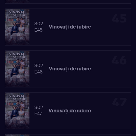
45
S02
Vinovaţi de iubire
E45
46
S02
Vinovaţi de iubire
E46
47
S02
Vinovaţi de iubire
E47