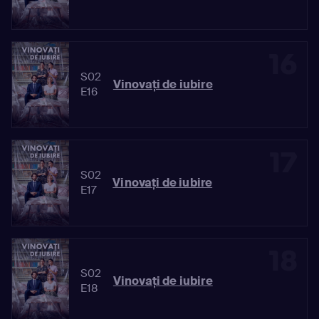
16
S02
Vinovaţi de iubire
E16
17
S02
Vinovaţi de iubire
E17
18
S02
Vinovaţi de iubire
E18