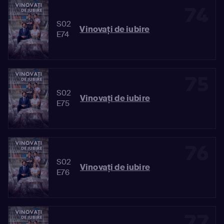
74
S02
Vinovaţi de iubire
E74
75
S02
Vinovaţi de iubire
E75
76
S02
Vinovaţi de iubire
E76
77