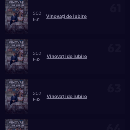
61
S02
Vinovaţi de iubire
E61
62
S02
Vinovaţi de iubire
E62
63
S02
Vinovaţi de iubire
E63
64