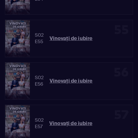
55
S02
Vinovaţi de iubire
E55
56
S02
Vinovaţi de iubire
E56
57
S02
Vinovaţi de iubire
E57