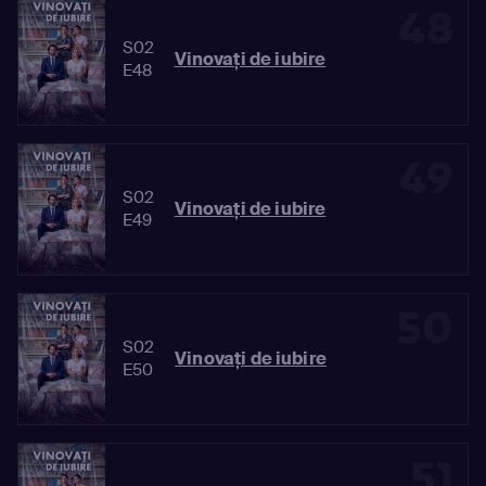
48
S02
Vinovaţi de iubire
E48
49
S02
Vinovaţi de iubire
E49
50
S02
Vinovaţi de iubire
E50
51