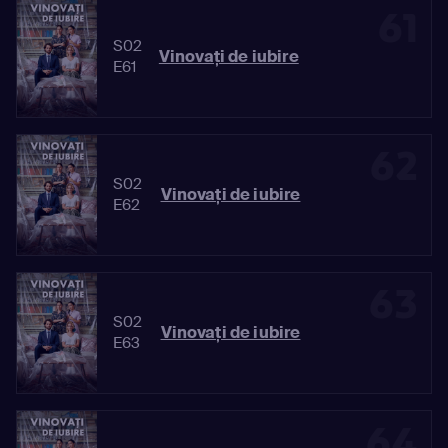
61
S02
Vinovaţi de iubire
E61
62
S02
Vinovaţi de iubire
E62
63
S02
Vinovaţi de iubire
E63
64