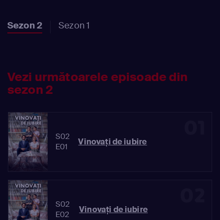
Sezon 2
Sezon 1
Vezi următoarele episoade din
sezon 2
01
S02
Vinovaţi de iubire
E01
02
S02
Vinovaţi de iubire
E02