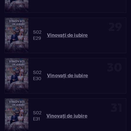
29
S02
Vinovaţi de iubire
E29
30
S02
Vinovaţi de iubire
E30
31
S02
Vinovaţi de iubire
E31