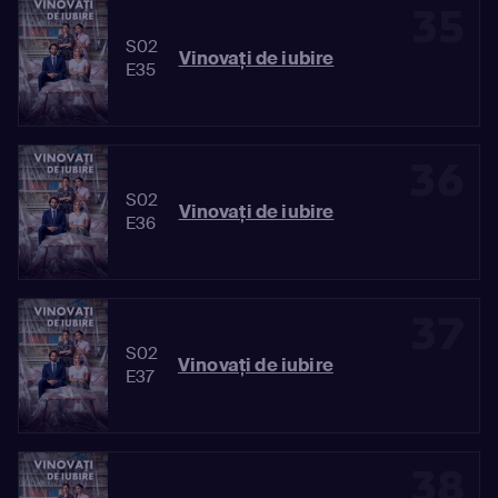
35
S02
Vinovaţi de iubire
E35
36
S02
Vinovaţi de iubire
E36
37
S02
Vinovaţi de iubire
E37
38