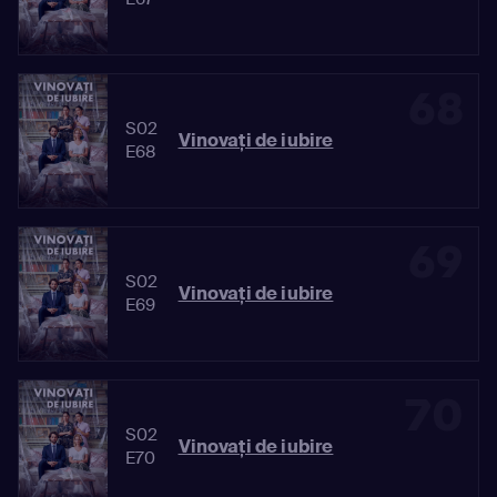
68
S02
Vinovaţi de iubire
E68
69
S02
Vinovaţi de iubire
E69
70
S02
Vinovaţi de iubire
E70