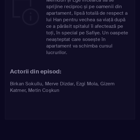
sprijine reciproc și pe oamenii din
apartament, lipsă totală de respect a
lui Han pentru vechea sa viață după
ce a părăsit spitalul îi afectează pe
toți, în special pe Safiye. Un oaspete
neașteptat care sosește în
apartament va schimba cursul
lucrurilor.
Actorii din episod:
Birkan Sokullu
,
Merve Dizdar
,
Ezgi Mola
,
Gizem
Katmer
,
Metin Coşkun