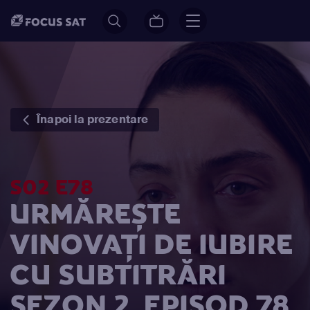
Înapoi la prezentare
S02 E78
URMĂREȘTE
VINOVAŢI DE IUBIRE
CU SUBTITRĂRI
SEZON 2, EPISOD 78