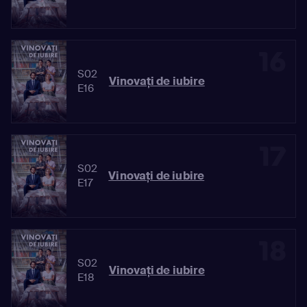
16
S02
Vinovaţi de iubire
E16
17
S02
Vinovaţi de iubire
E17
18
S02
Vinovaţi de iubire
E18