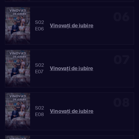
06
S02
Vinovaţi de iubire
E06
07
S02
Vinovaţi de iubire
E07
08
S02
Vinovaţi de iubire
E08