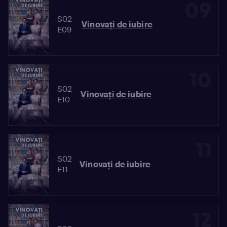
09
S02
Vinovaţi de iubire
E09
10
S02
Vinovaţi de iubire
E10
11
S02
Vinovaţi de iubire
E11
12