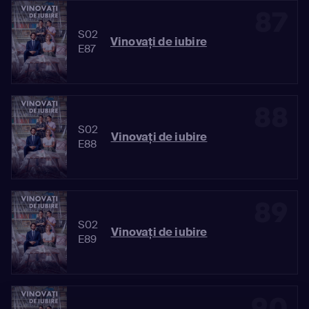
87
S02
Vinovaţi de iubire
E87
88
S02
Vinovaţi de iubire
E88
89
S02
Vinovaţi de iubire
E89
90