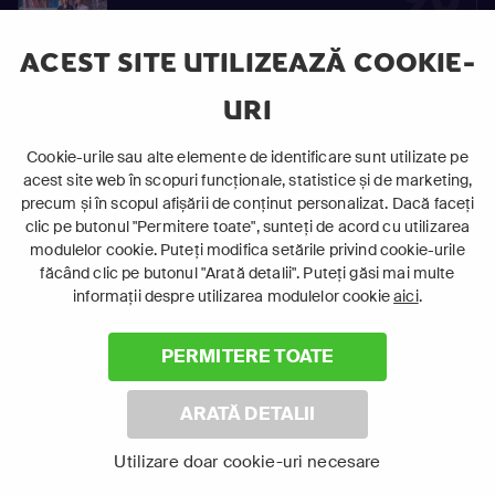
S02
Vinovaţi de iubire
E90
ACEST SITE UTILIZEAZĂ COOKIE-
URI
91
Cookie-urile sau alte elemente de identificare sunt utilizate pe
S02
Vinovaţi de iubire
acest site web în scopuri funcționale, statistice și de marketing,
E91
precum și în scopul afișării de conținut personalizat. Dacă faceți
clic pe butonul "Permitere toate", sunteți de acord cu utilizarea
modulelor cookie. Puteți modifica setările privind cookie-urile
făcând clic pe butonul "Arată detalii". Puteți găsi mai multe
92
informații despre utilizarea modulelor cookie
aici
.
S02
Vinovaţi de iubire
E92
PERMITERE TOATE
ARATĂ DETALII
93
Utilizare doar cookie-uri necesare
S02
Vinovaţi de iubire