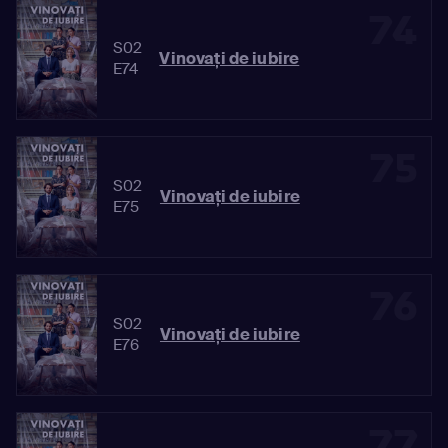
74
S02
Vinovaţi de iubire
E74
75
S02
Vinovaţi de iubire
E75
76
S02
Vinovaţi de iubire
E76
77