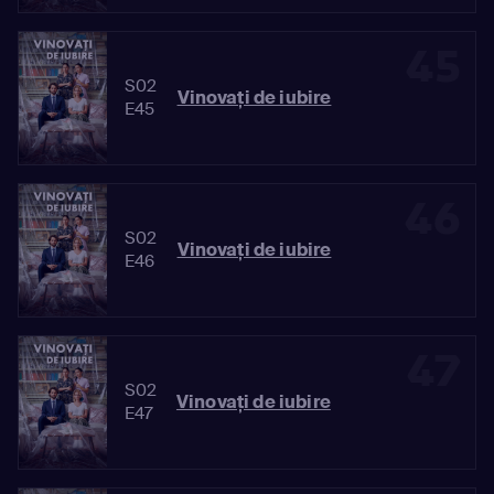
45
S02
Vinovaţi de iubire
E45
46
S02
Vinovaţi de iubire
E46
47
S02
Vinovaţi de iubire
E47