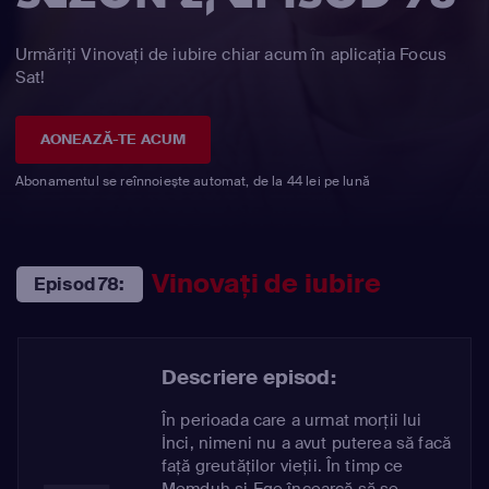
Urmăriți Vinovaţi de iubire chiar acum în aplicația Focus
Sat!
AONEAZĂ-TE ACUM
Abonamentul se reînnoiește automat, de la 44 lei pe lună
Vinovaţi de iubire
Episod 78:
Descriere episod:
În perioada care a urmat morții lui
İnci, nimeni nu a avut puterea să facă
față greutăților vieții. În timp ce
Memduh și Ege încearcă să se