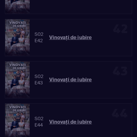
42
S02
Vinovaţi de iubire
E42
43
S02
Vinovaţi de iubire
E43
44
S02
Vinovaţi de iubire
E44