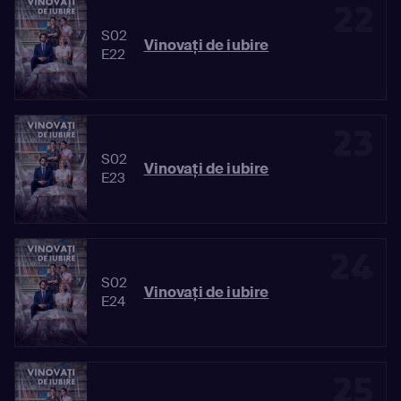
22
S02
Vinovaţi de iubire
E22
23
S02
Vinovaţi de iubire
E23
24
S02
Vinovaţi de iubire
E24
25