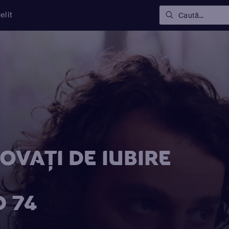
elit
Caută...
OVAŢI DE IUBIRE
D 74