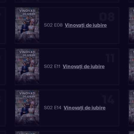
7
08
Vinovaţi de iubire
S02 E08
0
11
Vinovaţi de iubire
S02 E11
3
14
Vinovaţi de iubire
S02 E14