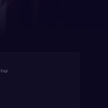
,
Ezgi