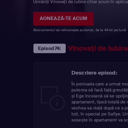
Urmăriți Vinovaţi de iubire chiar acum în aplica
AONEAZĂ-TE ACUM
Abonamentul se reînnoiește automat, de la 44 lei pe lună
Vinovaţi de iubir
Episod 74:
Descriere episod:
În perioada care a urmat morț
puterea să facă față greutăț
și Ege încearcă să se spriji
apartament, lipsă totală de 
vechea sa viață după ce a pă
toți, în special pe Safiye. 
sosește în apartament va sc