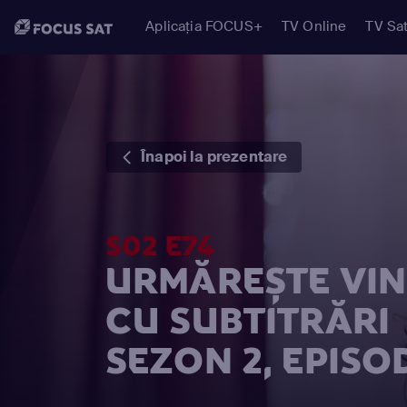
Aplicația FOCUS+
TV Online
TV Sat
Înapoi la prezentare
S02 E74
URMĂREȘTE VIN
CU SUBTITRĂRI
SEZON 2, EPISO