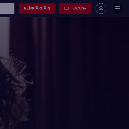
REÎNCĂRCĂRI
FOCUS+