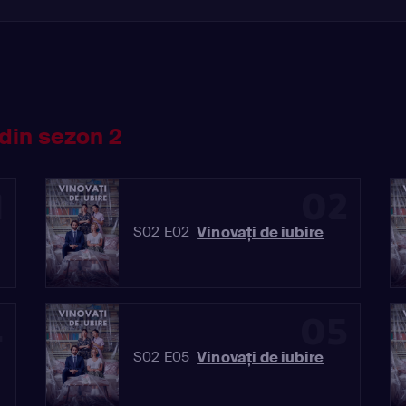
din sezon 2
1
02
Vinovaţi de iubire
S02 E02
4
05
Vinovaţi de iubire
S02 E05