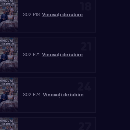
18
Vinovaţi de iubire
S02 E18
21
Vinovaţi de iubire
S02 E21
24
Vinovaţi de iubire
S02 E24
27