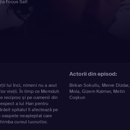
ția Focus Sat!
e
Actorii din episod:
ii lui İnci, nimeni nu a avut
Birkan Sokullu
,
Merve Dizdar
ilor vieții. În timp ce Memduh
Mola
,
Gizem Katmer
,
Metin
ne reciproc și pe oamenii din
Coşkun
respect a lui Han pentru
răsit spitalul îi afectează pe
Un oaspete neașteptat care
himba cursul lucrurilor.