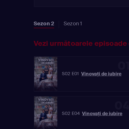
Sezon 2
Sezon 1
Vezi următoarele episoade 
0
Vinovaţi de iubire
S02 E01
0
Vinovaţi de iubire
S02 E04