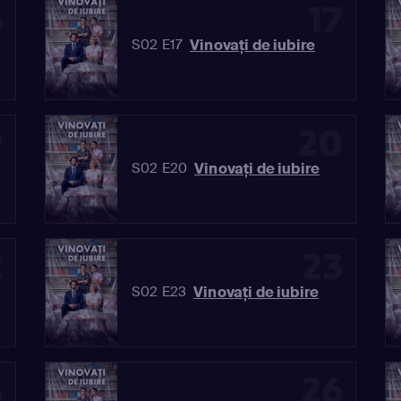
6
17
Vinovaţi de iubire
S02 E17
9
20
Vinovaţi de iubire
S02 E20
2
23
Vinovaţi de iubire
S02 E23
5
26