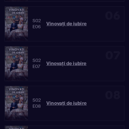
06
S02
Vinovaţi de iubire
E06
07
S02
Vinovaţi de iubire
E07
08
S02
Vinovaţi de iubire
E08