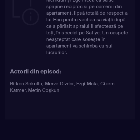
sprijine reciproc și pe oamenii din
apartament, lipsă totală de respect a
lui Han pentru vechea sa viață după
ce a părăsit spitalul îi afectează pe
toți, în special pe Safiye. Un oaspete
neașteptat care sosește în
apartament va schimba cursul
lucrurilor.
Actorii din episod:
Birkan Sokullu
,
Merve Dizdar
,
Ezgi Mola
,
Gizem
Katmer
,
Metin Coşkun