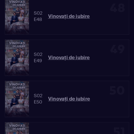
48
S02
Vinovaţi de iubire
E48
49
S02
Vinovaţi de iubire
E49
50
S02
Vinovaţi de iubire
E50
51