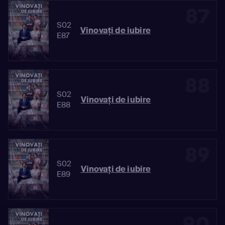
87
S02
Vinovaţi de iubire
E87
88
S02
Vinovaţi de iubire
E88
89
S02
Vinovaţi de iubire
E89
90