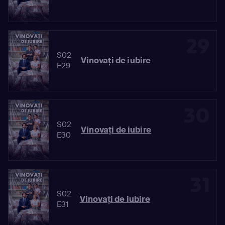
29
S02
Vinovaţi de iubire
E29
30
S02
Vinovaţi de iubire
E30
31
S02
Vinovaţi de iubire
E31