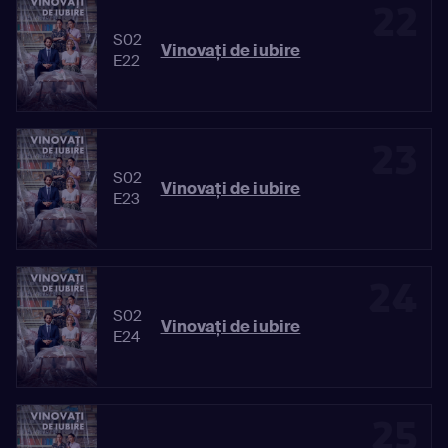
22
S02
Vinovaţi de iubire
E22
23
S02
Vinovaţi de iubire
E23
24
S02
Vinovaţi de iubire
E24
25