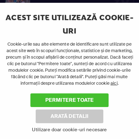
S02
Vinovaţi de iubire
E90
ACEST SITE UTILIZEAZĂ COOKIE-
URI
91
Cookie-urile sau alte elemente de identificare sunt utilizate pe
S02
Vinovaţi de iubire
acest site web în scopuri funcționale, statistice și de marketing,
E91
precum și în scopul afișării de conținut personalizat. Dacă faceți
clic pe butonul "Permitere toate", sunteți de acord cu utilizarea
modulelor cookie. Puteți modifica setările privind cookie-urile
făcând clic pe butonul "Arată detalii". Puteți găsi mai multe
92
informații despre utilizarea modulelor cookie
aici
.
S02
Vinovaţi de iubire
E92
PERMITERE TOATE
ARATĂ DETALII
93
Utilizare doar cookie-uri necesare
S02
Vinovaţi de iubire