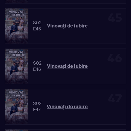
45
S02
Vinovaţi de iubire
E45
46
S02
Vinovaţi de iubire
E46
47
S02
Vinovaţi de iubire
E47