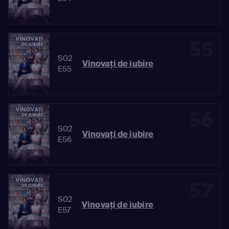
55
S02
Vinovaţi de iubire
E55
56
S02
Vinovaţi de iubire
E56
57
S02
Vinovaţi de iubire
E57