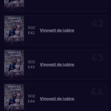
42
S02
Vinovaţi de iubire
E42
43
S02
Vinovaţi de iubire
E43
44
S02
Vinovaţi de iubire
E44