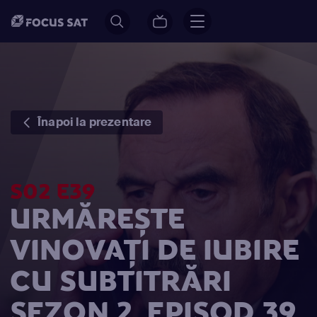
Înapoi la prezentare
S02 E39
URMĂREȘTE
VINOVAŢI DE IUBIRE
CU SUBTITRĂRI
SEZON 2, EPISOD 39