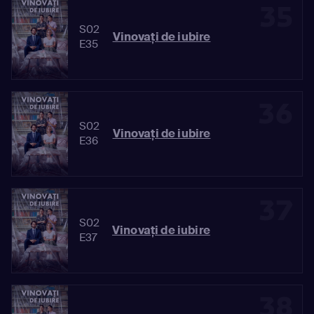
35
S02
Vinovaţi de iubire
E35
36
S02
Vinovaţi de iubire
E36
37
S02
Vinovaţi de iubire
E37
38