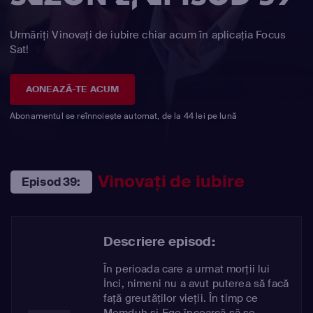
Urmăriți Vinovaţi de iubire chiar acum în aplicația Focus
Sat!
AONEAZĂ-TE ACUM
Abonamentul se reînnoiește automat, de la 44 lei pe lună
Vinovaţi de iubire
Episod 39:
Descriere episod:
În perioada care a urmat morții lui
İnci, nimeni nu a avut puterea să facă
față greutăților vieții. În timp ce
Memduh și Ege încearcă să se