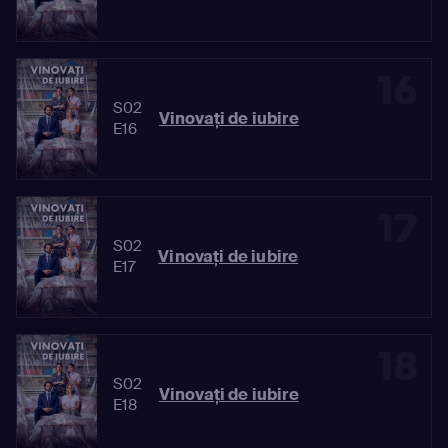
16
S02
Vinovaţi de iubire
E16
17
S02
Vinovaţi de iubire
E17
18
S02
Vinovaţi de iubire
E18