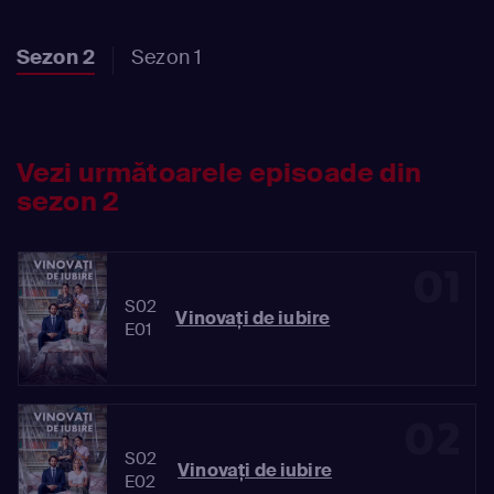
Sezon 2
Sezon 1
Vezi următoarele episoade din
sezon 2
01
S02
Vinovaţi de iubire
E01
02
S02
Vinovaţi de iubire
E02