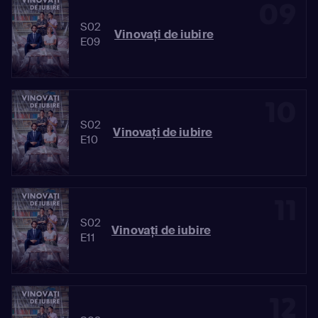
09
S02
Vinovaţi de iubire
E09
10
S02
Vinovaţi de iubire
E10
11
S02
Vinovaţi de iubire
E11
12