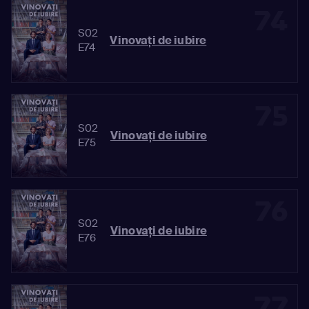
74
S02
Vinovaţi de iubire
E74
75
S02
Vinovaţi de iubire
E75
76
S02
Vinovaţi de iubire
E76
77