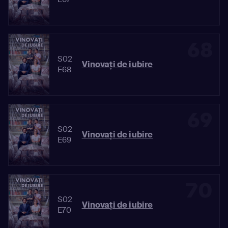
68
S02
Vinovaţi de iubire
E68
69
S02
Vinovaţi de iubire
E69
70
S02
Vinovaţi de iubire
E70