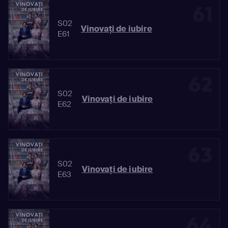
61
S02
Vinovaţi de iubire
E61
62
S02
Vinovaţi de iubire
E62
63
S02
Vinovaţi de iubire
E63
64