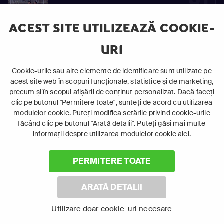
91
S01
Vinovaţi de iubire
E91
ACEST SITE UTILIZEAZĂ COOKIE-
URI
92
Cookie-urile sau alte elemente de identificare sunt utilizate pe
S01
acest site web în scopuri funcționale, statistice și de marketing,
Vinovaţi de iubire
E92
precum și în scopul afișării de conținut personalizat. Dacă faceți
clic pe butonul "Permitere toate", sunteți de acord cu utilizarea
modulelor cookie. Puteți modifica setările privind cookie-urile
făcând clic pe butonul "Arată detalii". Puteți găsi mai multe
93
informații despre utilizarea modulelor cookie
aici
.
S01
Vinovaţi de iubire
E93
PERMITERE TOATE
ARATĂ DETALII
94
Utilizare doar cookie-uri necesare
S01