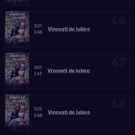
46
S01
Vinovaţi de iubire
E46
47
S01
Vinovaţi de iubire
E47
48
S01
Vinovaţi de iubire
E48