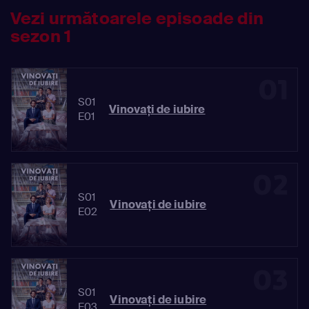
Vezi următoarele episoade din
sezon 1
01
S01
Vinovaţi de iubire
E01
02
S01
Vinovaţi de iubire
E02
03
S01
Vinovaţi de iubire
E03