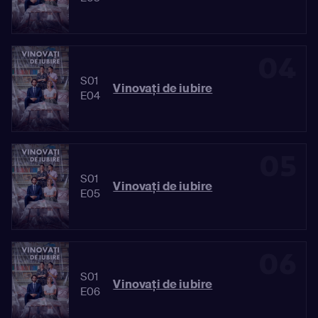
04
S01
Vinovaţi de iubire
E04
05
S01
Vinovaţi de iubire
E05
06
S01
Vinovaţi de iubire
E06