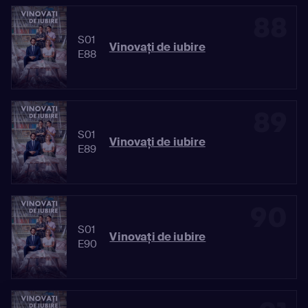
88
S01
Vinovaţi de iubire
E88
89
S01
Vinovaţi de iubire
E89
90
S01
Vinovaţi de iubire
E90