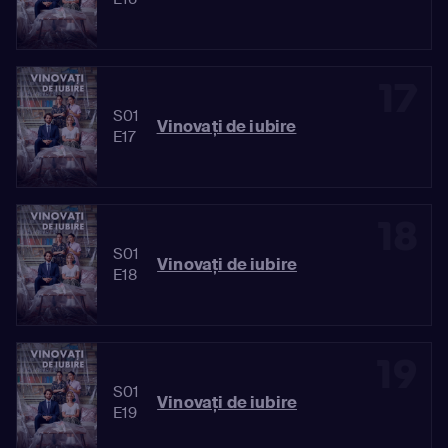
17
S01
Vinovaţi de iubire
E17
18
S01
Vinovaţi de iubire
E18
19
S01
Vinovaţi de iubire
E19