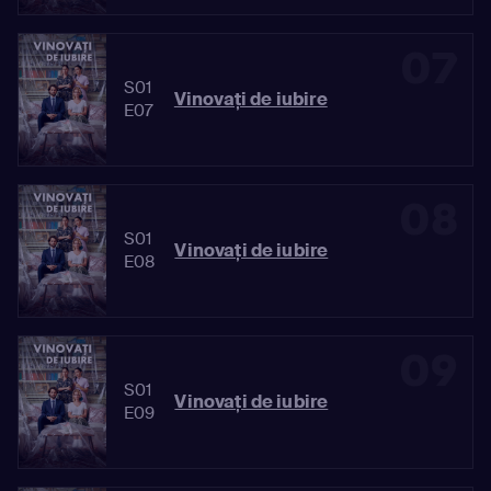
07
S01
Vinovaţi de iubire
E07
08
S01
Vinovaţi de iubire
E08
09
S01
Vinovaţi de iubire
E09