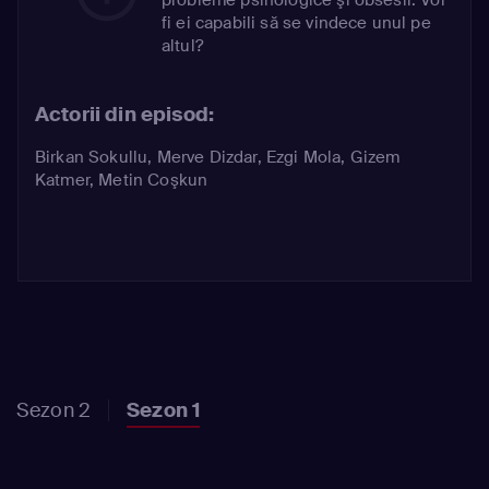
fi ei capabili să se vindece unul pe
altul?
Actorii din episod:
Birkan Sokullu
,
Merve Dizdar
,
Ezgi Mola
,
Gizem
Katmer
,
Metin Coşkun
Sezon 2
Sezon 1