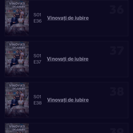
36
S01
Vinovaţi de iubire
E36
37
S01
Vinovaţi de iubire
E37
38
S01
Vinovaţi de iubire
E38
39