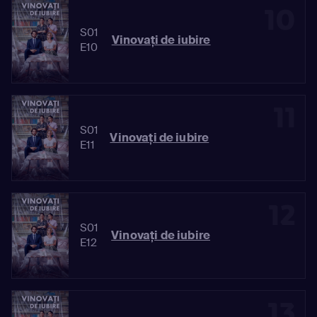
10
S01
Vinovaţi de iubire
E10
11
S01
Vinovaţi de iubire
E11
12
S01
Vinovaţi de iubire
E12
13