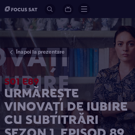
Înapoi la prezentare
S01 E89
URMĂREȘTE
VINOVAŢI DE IUBIRE
CU SUBTITRĂRI
SEZON 1, EPISOD 89