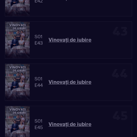
E42
43
S01
Vinovaţi de iubire
E43
44
S01
Vinovaţi de iubire
E44
45
S01
Vinovaţi de iubire
E45