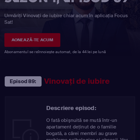
Urmăriți Vinovaţi de iubire chiar acum în aplicația Focus
Sat!
AONEAZĂ-TE ACUM
Abonamentul se reînnoiește automat, de la 44 lei pe lună
Vinovaţi de iubire
Episod 89:
Descriere episod:
O fată obişnuită se mută într-un
apartament deţinut de o familie
bogată, a cărei membri au grave
probleme psihologice şi obsesii. Vor