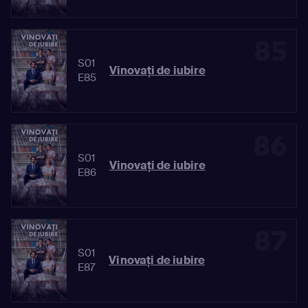
85
S01
Vinovaţi de iubire
E85
86
S01
Vinovaţi de iubire
E86
87
S01
Vinovaţi de iubire
E87