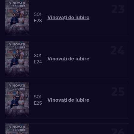
23
S01
Vinovaţi de iubire
E23
24
S01
Vinovaţi de iubire
E24
25
S01
Vinovaţi de iubire
E25
26