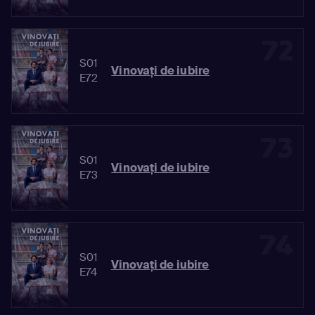
72
S01
Vinovaţi de iubire
E72
73
S01
Vinovaţi de iubire
E73
74
S01
Vinovaţi de iubire
E74