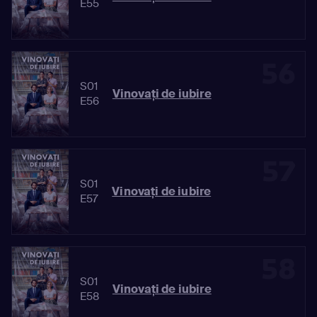
E55
56
S01
Vinovaţi de iubire
E56
57
S01
Vinovaţi de iubire
E57
58
S01
Vinovaţi de iubire
E58