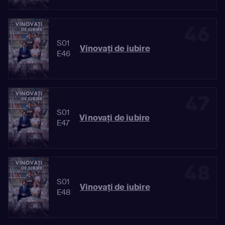
46
S01
Vinovaţi de iubire
E46
47
S01
Vinovaţi de iubire
E47
48
S01
Vinovaţi de iubire
E48