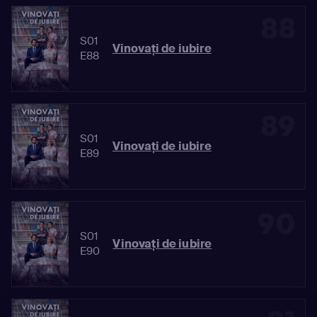
88
S01
Vinovaţi de iubire
E88
89
S01
Vinovaţi de iubire
E89
90
S01
Vinovaţi de iubire
E90