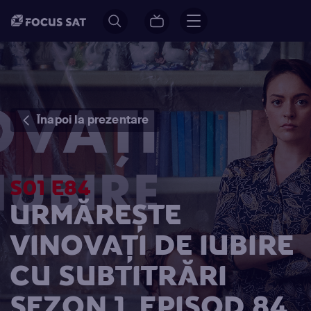
Înapoi la prezentare
S01 E84
URMĂREȘTE
VINOVAŢI DE IUBIRE
CU SUBTITRĂRI
SEZON 1, EPISOD 84