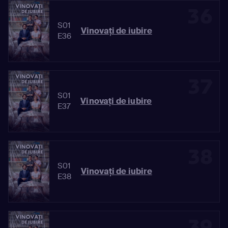
36
S01
Vinovaţi de iubire
E36
37
S01
Vinovaţi de iubire
E37
38
S01
Vinovaţi de iubire
E38
39