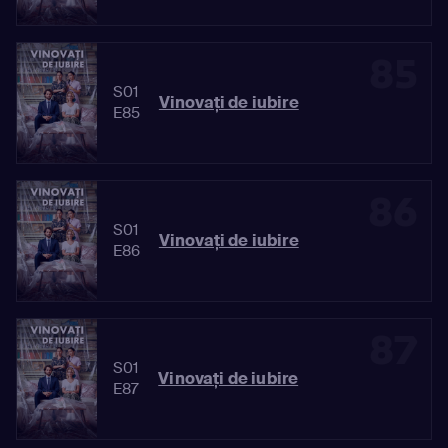
85
S01
Vinovaţi de iubire
E85
86
S01
Vinovaţi de iubire
E86
87
S01
Vinovaţi de iubire
E87