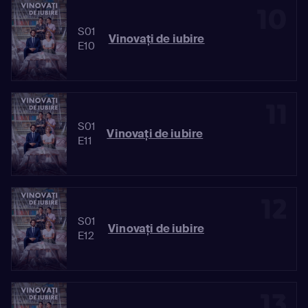
10
S01
Vinovaţi de iubire
E10
11
S01
Vinovaţi de iubire
E11
12
S01
Vinovaţi de iubire
E12
13