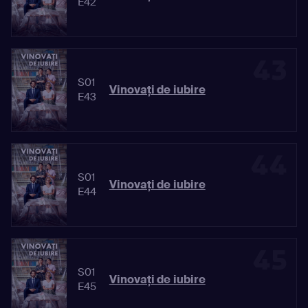
E42
43
S01
Vinovaţi de iubire
E43
44
S01
Vinovaţi de iubire
E44
45
S01
Vinovaţi de iubire
E45