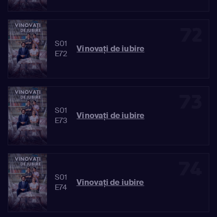
72
S01
Vinovaţi de iubire
E72
73
S01
Vinovaţi de iubire
E73
74
S01
Vinovaţi de iubire
E74