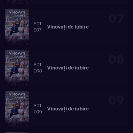
07
S01
Vinovaţi de iubire
E07
08
S01
Vinovaţi de iubire
E08
09
S01
Vinovaţi de iubire
E09