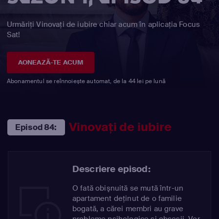
Urmăriți Vinovaţi de iubire chiar acum în aplicația Focus
Sat!
AONEAZĂ-TE ACUM
Abonamentul se reînnoiește automat, de la 44 lei pe lună
Vinovaţi de iubire
Episod 84:
Descriere episod:
O fată obişnuită se mută într-un
apartament deţinut de o familie
bogată, a cărei membri au grave
probleme psihologice şi obsesii. Vor