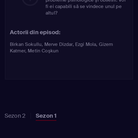
fi ei capabili să se vindece unul pe
altul?
Actorii din episod:
Birkan Sokullu
,
Merve Dizdar
,
Ezgi Mola
,
Gizem
Katmer
,
Metin Coşkun
Sezon 2
Sezon 1