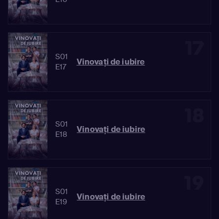
17
S01
Vinovaţi de iubire
E17
18
S01
Vinovaţi de iubire
E18
19
S01
Vinovaţi de iubire
E19