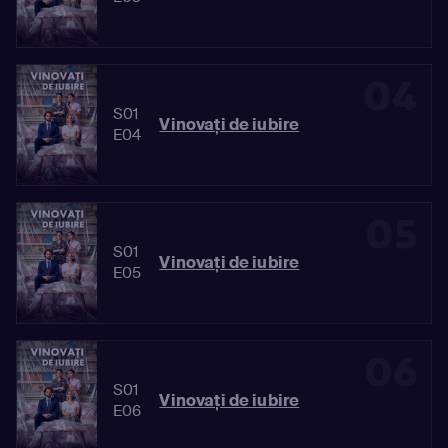
04
S01
Vinovaţi de iubire
E04
05
S01
Vinovaţi de iubire
E05
06
S01
Vinovaţi de iubire
E06