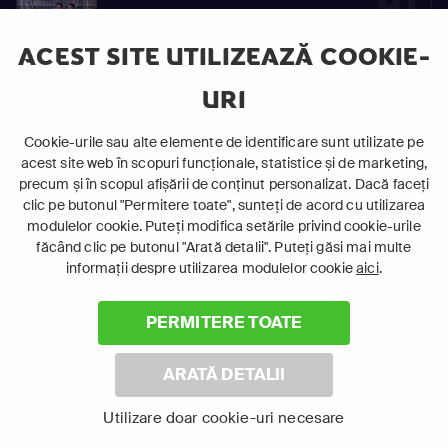
91
S01
Vinovaţi de iubire
E91
ACEST SITE UTILIZEAZĂ COOKIE-
URI
92
Cookie-urile sau alte elemente de identificare sunt utilizate pe
S01
acest site web în scopuri funcționale, statistice și de marketing,
Vinovaţi de iubire
E92
precum și în scopul afișării de conținut personalizat. Dacă faceți
clic pe butonul "Permitere toate", sunteți de acord cu utilizarea
modulelor cookie. Puteți modifica setările privind cookie-urile
făcând clic pe butonul "Arată detalii". Puteți găsi mai multe
93
informații despre utilizarea modulelor cookie
aici
.
S01
Vinovaţi de iubire
E93
PERMITERE TOATE
ARATĂ DETALII
94
Utilizare doar cookie-uri necesare
S01