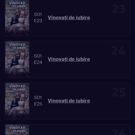
23
S01
Vinovaţi de iubire
E23
24
S01
Vinovaţi de iubire
E24
25
S01
Vinovaţi de iubire
E25
26