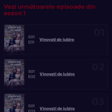
Vezi următoarele episoade din
sezon 1
01
S01
Vinovaţi de iubire
E01
02
S01
Vinovaţi de iubire
E02
03
S01
Vinovaţi de iubire
E03