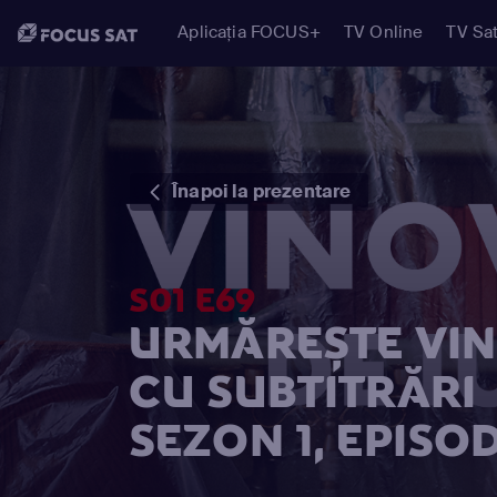
Aplicația FOCUS+
TV Online
TV Sat
Înapoi la prezentare
S01 E69
URMĂREȘTE VIN
CU SUBTITRĂRI
SEZON 1, EPISO