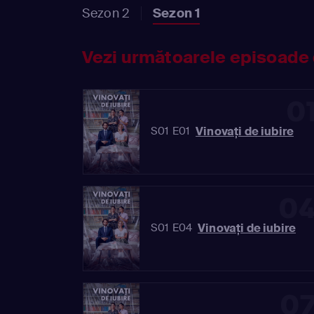
Sezon 2
Sezon 1
Vezi următoarele episoade 
0
Vinovaţi de iubire
S01 E01
0
Vinovaţi de iubire
S01 E04
0