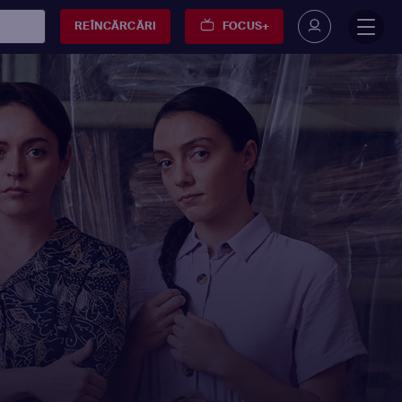
REÎNCĂRCĂRI
FOCUS+