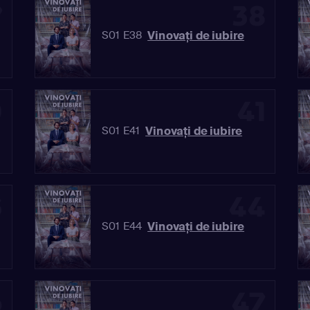
7
38
Vinovaţi de iubire
S01 E38
0
41
Vinovaţi de iubire
S01 E41
3
44
Vinovaţi de iubire
S01 E44
6
47