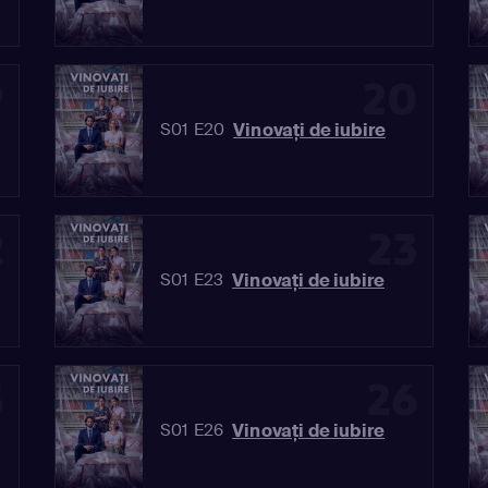
9
20
Vinovaţi de iubire
S01 E20
2
23
Vinovaţi de iubire
S01 E23
5
26
Vinovaţi de iubire
S01 E26