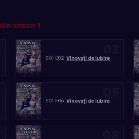
din sezon 1
1
02
Vinovaţi de iubire
S01 E02
4
05
Vinovaţi de iubire
S01 E05
7
08