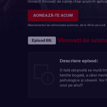
Urmăriți Vinovaţi de iubire chiar acum în aplica
AONEAZĂ-TE ACUM
Abonamentul se reînnoiește automat, de la 44 lei pe lună
Vinovaţi de iubir
Episod 69:
Descriere episod:
O fată obişnuită se mută în
familie bogată, a cărei mem
psihologice şi obsesii. Vor f
unul pe altul?