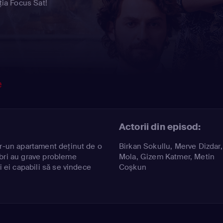
ția Focus Sat!
e
Actorii din episod:
tr-un apartament deţinut de o
Birkan Sokullu
,
Merve Dizdar
bri au grave probleme
Mola
,
Gizem Katmer
,
Metin
i ei capabili să se vindece
Coşkun