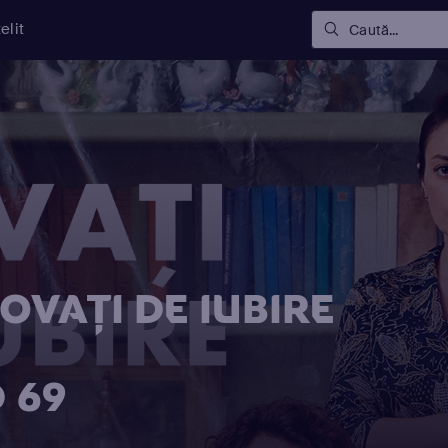
elit
Caută...
OVAŢI DE IUBIRE
D 69