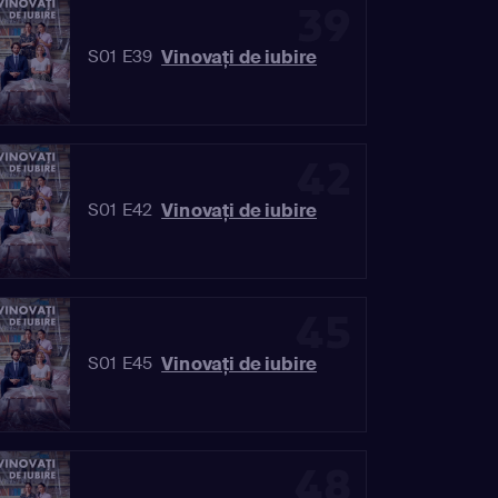
39
Vinovaţi de iubire
S01 E39
42
Vinovaţi de iubire
S01 E42
45
Vinovaţi de iubire
S01 E45
48