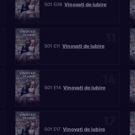
Vinovaţi de iubire
S01 E08
0
11
Vinovaţi de iubire
S01 E11
3
14
Vinovaţi de iubire
S01 E14
6
17
Vinovaţi de iubire
S01 E17