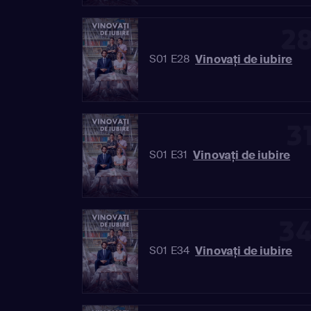
2
Vinovaţi de iubire
S01 E28
3
Vinovaţi de iubire
S01 E31
3
Vinovaţi de iubire
S01 E34