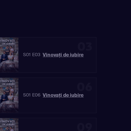
03
Vinovaţi de iubire
S01 E03
06
Vinovaţi de iubire
S01 E06
09