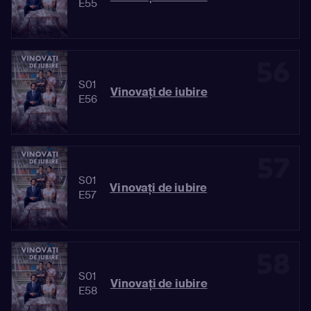
E55
56
S01
Vinovaţi de iubire
E56
57
S01
Vinovaţi de iubire
E57
58
S01
Vinovaţi de iubire
E58