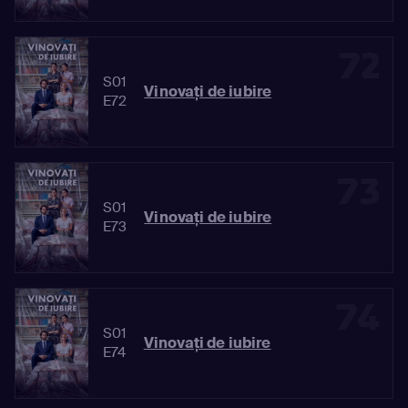
72
S01
Vinovaţi de iubire
E72
73
S01
Vinovaţi de iubire
E73
74
S01
Vinovaţi de iubire
E74