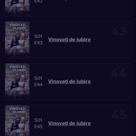
E42
43
S01
Vinovaţi de iubire
E43
44
S01
Vinovaţi de iubire
E44
45
S01
Vinovaţi de iubire
E45