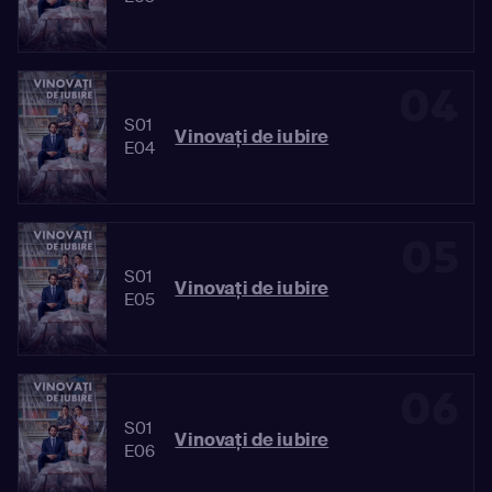
04
S01
Vinovaţi de iubire
E04
05
S01
Vinovaţi de iubire
E05
06
S01
Vinovaţi de iubire
E06