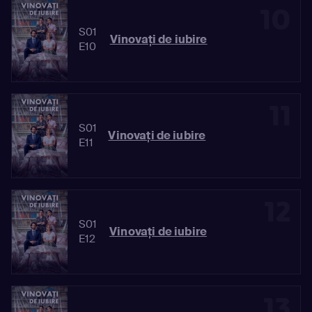
10
S01
Vinovaţi de iubire
E10
11
S01
Vinovaţi de iubire
E11
12
S01
Vinovaţi de iubire
E12
13