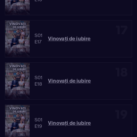
17
S01
Vinovaţi de iubire
E17
18
S01
Vinovaţi de iubire
E18
19
S01
Vinovaţi de iubire
E19