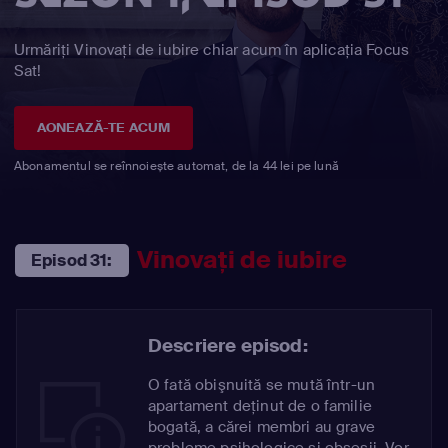
Urmăriți Vinovaţi de iubire chiar acum în aplicația Focus
Sat!
AONEAZĂ-TE ACUM
Abonamentul se reînnoiește automat, de la 44 lei pe lună
Vinovaţi de iubire
Episod 31:
Descriere episod:
O fată obişnuită se mută într-un
apartament deţinut de o familie
bogată, a cărei membri au grave
probleme psihologice şi obsesii. Vor