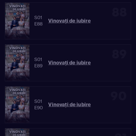
88
S01
Vinovaţi de iubire
E88
89
S01
Vinovaţi de iubire
E89
90
S01
Vinovaţi de iubire
E90