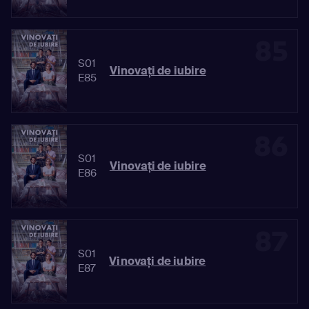
85
S01
Vinovaţi de iubire
E85
86
S01
Vinovaţi de iubire
E86
87
S01
Vinovaţi de iubire
E87