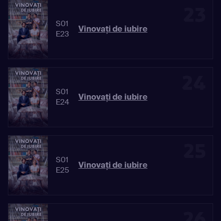
23
S01
Vinovaţi de iubire
E23
24
S01
Vinovaţi de iubire
E24
25
S01
Vinovaţi de iubire
E25
26