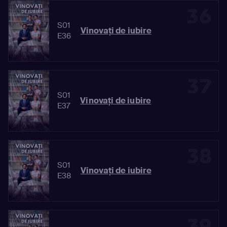
36
S01
Vinovaţi de iubire
E36
37
S01
Vinovaţi de iubire
E37
38
S01
Vinovaţi de iubire
E38
39