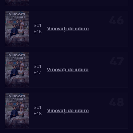
46
S01
Vinovaţi de iubire
E46
47
S01
Vinovaţi de iubire
E47
48
S01
Vinovaţi de iubire
E48