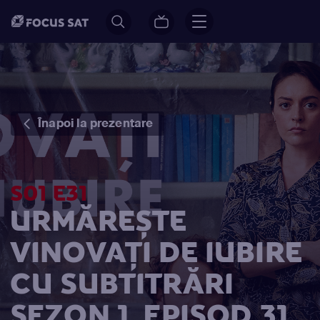
Înapoi la prezentare
S01 E31
URMĂREȘTE
VINOVAŢI DE IUBIRE
CU SUBTITRĂRI
SEZON 1, EPISOD 31