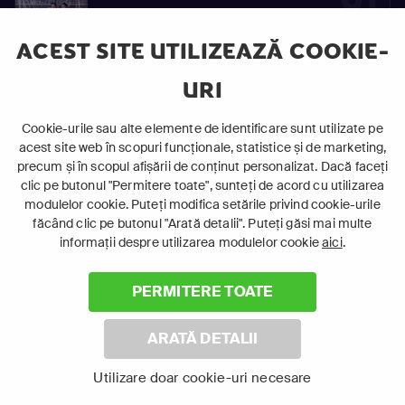
91
S01
Vinovaţi de iubire
E91
ACEST SITE UTILIZEAZĂ COOKIE-
URI
92
Cookie-urile sau alte elemente de identificare sunt utilizate pe
S01
acest site web în scopuri funcționale, statistice și de marketing,
Vinovaţi de iubire
E92
precum și în scopul afișării de conținut personalizat. Dacă faceți
clic pe butonul "Permitere toate", sunteți de acord cu utilizarea
modulelor cookie. Puteți modifica setările privind cookie-urile
făcând clic pe butonul "Arată detalii". Puteți găsi mai multe
93
informații despre utilizarea modulelor cookie
aici
.
S01
Vinovaţi de iubire
E93
PERMITERE TOATE
ARATĂ DETALII
94
Utilizare doar cookie-uri necesare
S01