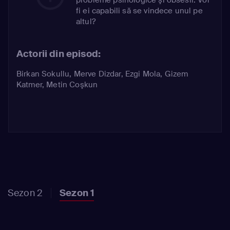
fi ei capabili să se vindece unul pe
altul?
Actorii din episod:
Birkan Sokullu
,
Merve Dizdar
,
Ezgi Mola
,
Gizem
Katmer
,
Metin Coşkun
Sezon 2
Sezon 1