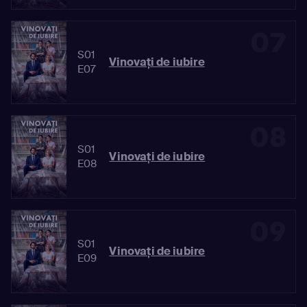
07
S01
Vinovaţi de iubire
E07
08
S01
Vinovaţi de iubire
E08
09
S01
Vinovaţi de iubire
E09