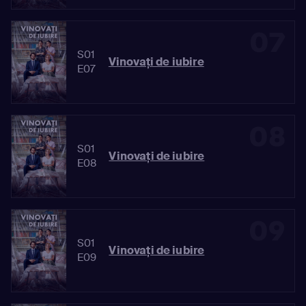
07
S01
Vinovaţi de iubire
E07
08
S01
Vinovaţi de iubire
E08
09
S01
Vinovaţi de iubire
E09