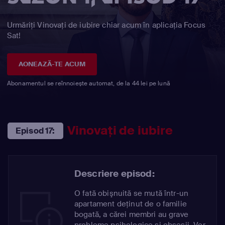
Urmăriți Vinovaţi de iubire chiar acum în aplicația Focus
Sat!
AONEAZĂ-TE ACUM
Abonamentul se reînnoiește automat, de la 44 lei pe lună
Vinovaţi de iubire
Episod 17:
Descriere episod:
O fată obişnuită se mută într-un
apartament deţinut de o familie
bogată, a cărei membri au grave
probleme psihologice şi obsesii. Vor