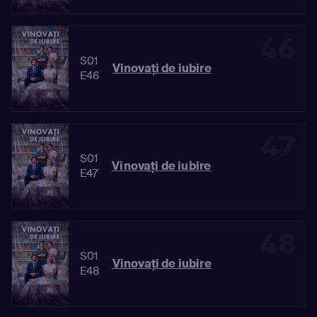
46
S01
Vinovaţi de iubire
E46
47
S01
Vinovaţi de iubire
E47
48
S01
Vinovaţi de iubire
E48