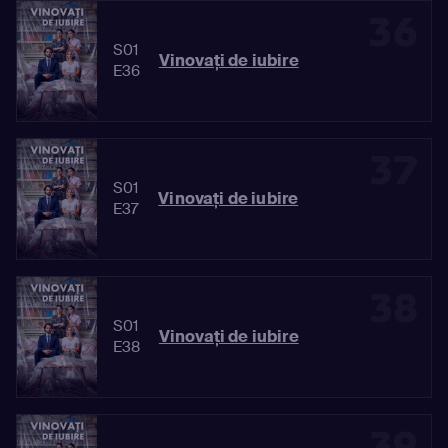
36
S01
Vinovaţi de iubire
E36
37
S01
Vinovaţi de iubire
E37
38
S01
Vinovaţi de iubire
E38
39