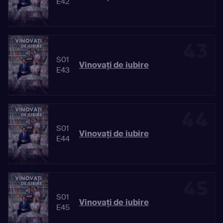
E42
43
S01
Vinovaţi de iubire
E43
44
S01
Vinovaţi de iubire
E44
45
S01
Vinovaţi de iubire
E45