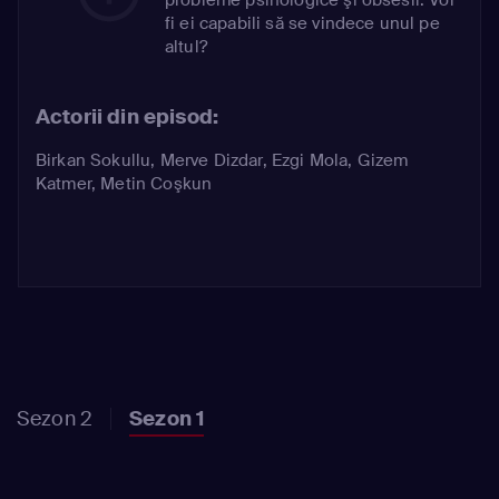
fi ei capabili să se vindece unul pe
altul?
Actorii din episod:
Birkan Sokullu
,
Merve Dizdar
,
Ezgi Mola
,
Gizem
Katmer
,
Metin Coşkun
Sezon 2
Sezon 1