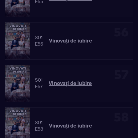
E55
56
S01
Vinovaţi de iubire
E56
57
S01
Vinovaţi de iubire
E57
58
S01
Vinovaţi de iubire
E58