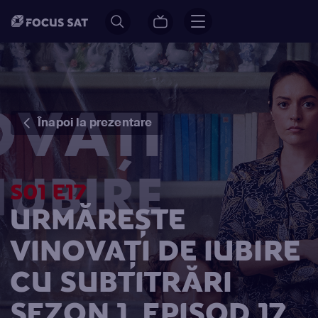
Înapoi la prezentare
S01 E17
URMĂREȘTE
VINOVAŢI DE IUBIRE
CU SUBTITRĂRI
SEZON 1, EPISOD 17