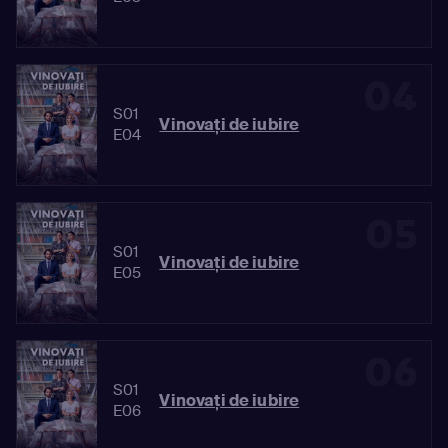
04
S01
Vinovaţi de iubire
E04
05
S01
Vinovaţi de iubire
E05
06
S01
Vinovaţi de iubire
E06