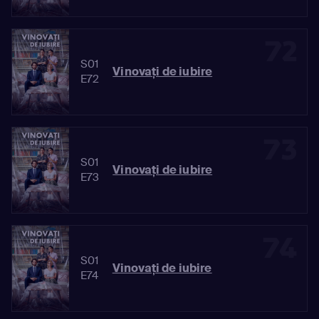
72
S01
Vinovaţi de iubire
E72
73
S01
Vinovaţi de iubire
E73
74
S01
Vinovaţi de iubire
E74