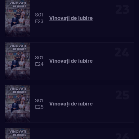
23
S01
Vinovaţi de iubire
E23
24
S01
Vinovaţi de iubire
E24
25
S01
Vinovaţi de iubire
E25
26