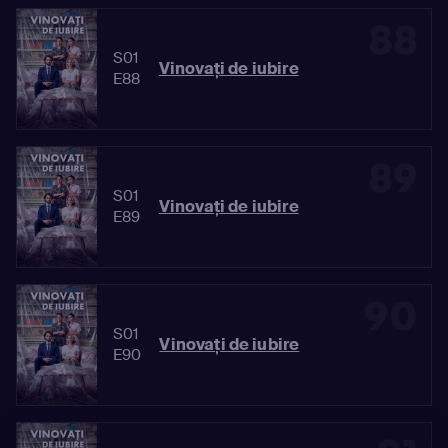
88
S01
Vinovaţi de iubire
E88
89
S01
Vinovaţi de iubire
E89
90
S01
Vinovaţi de iubire
E90