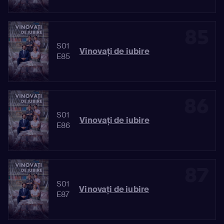
85
S01
Vinovaţi de iubire
E85
86
S01
Vinovaţi de iubire
E86
87
S01
Vinovaţi de iubire
E87