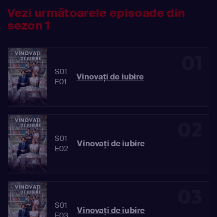
Vezi următoarele episoade din
sezon 1
01
S01
Vinovaţi de iubire
E01
02
S01
Vinovaţi de iubire
E02
03
S01
Vinovaţi de iubire
E03