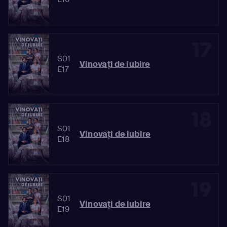
17
S01
Vinovaţi de iubire
E17
18
S01
Vinovaţi de iubire
E18
19
S01
Vinovaţi de iubire
E19