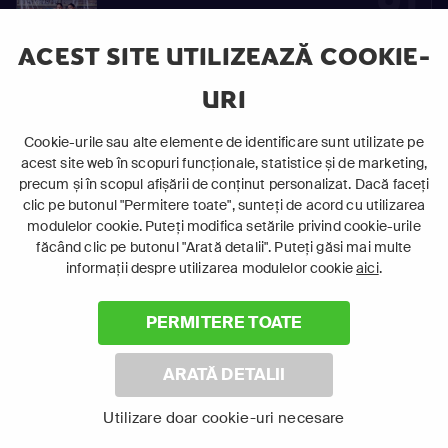
91
S01
Vinovaţi de iubire
E91
ACEST SITE UTILIZEAZĂ COOKIE-
URI
92
Cookie-urile sau alte elemente de identificare sunt utilizate pe
S01
acest site web în scopuri funcționale, statistice și de marketing,
Vinovaţi de iubire
E92
precum și în scopul afișării de conținut personalizat. Dacă faceți
clic pe butonul "Permitere toate", sunteți de acord cu utilizarea
modulelor cookie. Puteți modifica setările privind cookie-urile
făcând clic pe butonul "Arată detalii". Puteți găsi mai multe
93
informații despre utilizarea modulelor cookie
aici
.
S01
Vinovaţi de iubire
E93
PERMITERE TOATE
ARATĂ DETALII
94
Utilizare doar cookie-uri necesare
S01