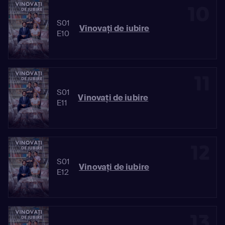
10
S01
Vinovaţi de iubire
E10
11
S01
Vinovaţi de iubire
E11
12
S01
Vinovaţi de iubire
E12
13