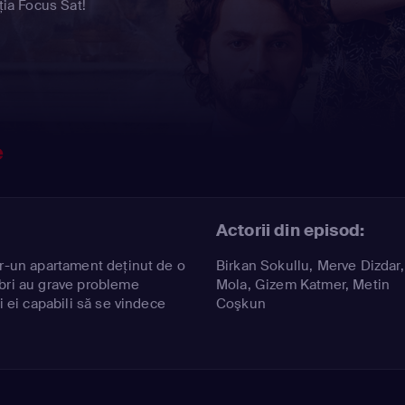
ția Focus Sat!
e
Actorii din episod:
tr-un apartament deţinut de o
Birkan Sokullu
,
Merve Dizdar
bri au grave probleme
Mola
,
Gizem Katmer
,
Metin
i ei capabili să se vindece
Coşkun