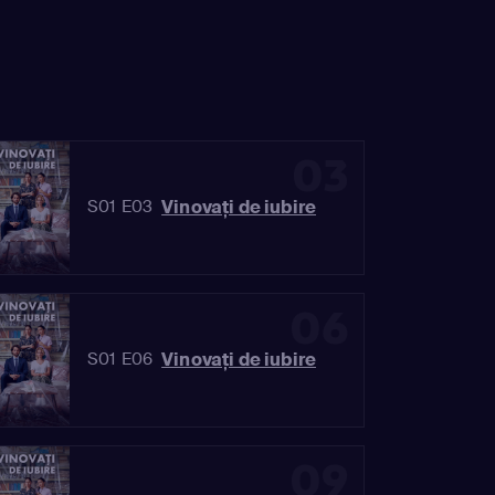
03
Vinovaţi de iubire
S01 E03
06
Vinovaţi de iubire
S01 E06
09