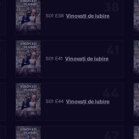
7
38
Vinovaţi de iubire
S01 E38
0
41
Vinovaţi de iubire
S01 E41
3
44
Vinovaţi de iubire
S01 E44
6
47