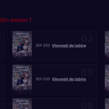
din sezon 1
1
02
Vinovaţi de iubire
S01 E02
4
05
Vinovaţi de iubire
S01 E05
7
08