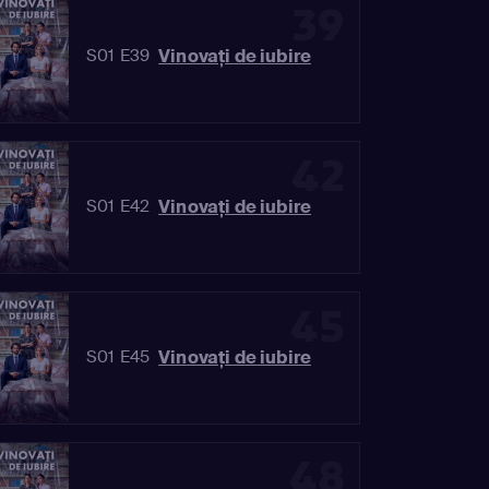
39
Vinovaţi de iubire
S01 E39
42
Vinovaţi de iubire
S01 E42
45
Vinovaţi de iubire
S01 E45
48