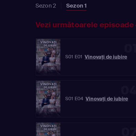
Sezon 2
Sezon 1
Vezi următoarele episoade 
0
Vinovaţi de iubire
S01 E01
0
Vinovaţi de iubire
S01 E04
0