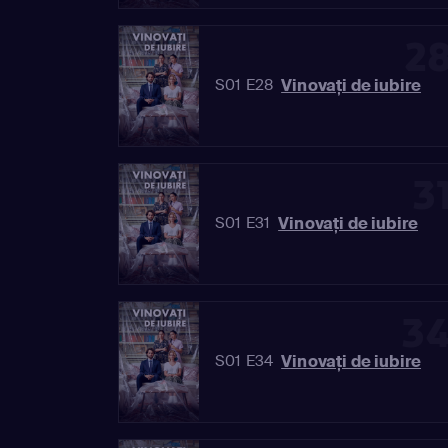
2
Vinovaţi de iubire
S01 E28
3
Vinovaţi de iubire
S01 E31
3
Vinovaţi de iubire
S01 E34