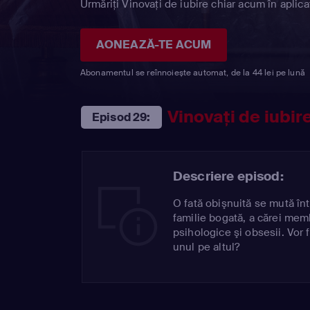
Urmăriți Vinovaţi de iubire chiar acum în aplica
AONEAZĂ-TE ACUM
Abonamentul se reînnoiește automat, de la 44 lei pe lună
Vinovaţi de iubir
Episod 29:
Descriere episod:
O fată obişnuită se mută în
familie bogată, a cărei mem
psihologice şi obsesii. Vor f
unul pe altul?