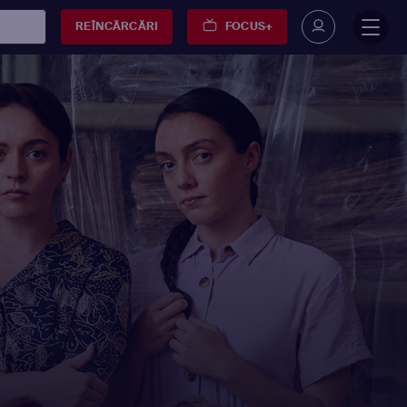
REÎNCĂRCĂRI
FOCUS+