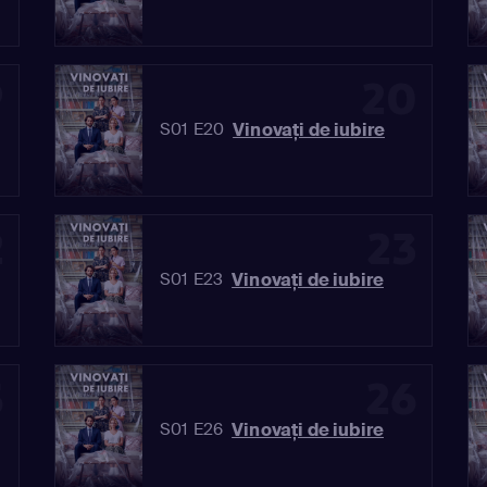
9
20
Vinovaţi de iubire
S01 E20
2
23
Vinovaţi de iubire
S01 E23
5
26
Vinovaţi de iubire
S01 E26