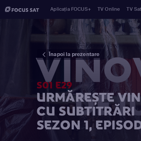
Aplicația FOCUS+
TV Online
TV Sat
Înapoi la prezentare
S01 E29
URMĂREȘTE VIN
CU SUBTITRĂRI
SEZON 1, EPISOD