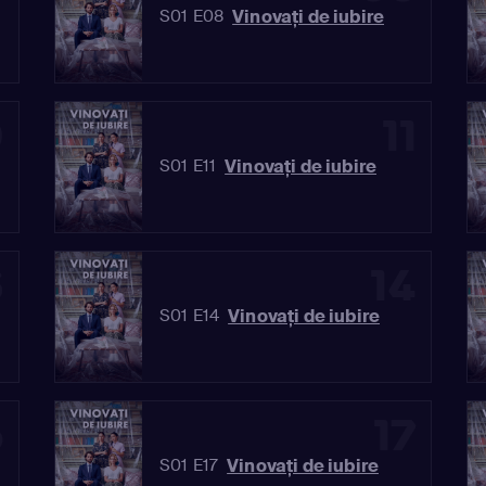
Vinovaţi de iubire
S01 E08
0
11
Vinovaţi de iubire
S01 E11
3
14
Vinovaţi de iubire
S01 E14
6
17
Vinovaţi de iubire
S01 E17