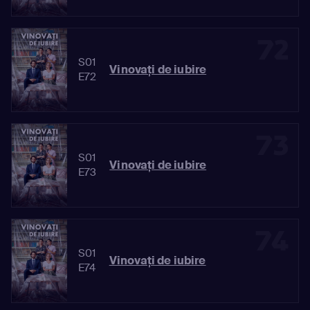
72
S01
Vinovaţi de iubire
E72
73
S01
Vinovaţi de iubire
E73
74
S01
Vinovaţi de iubire
E74