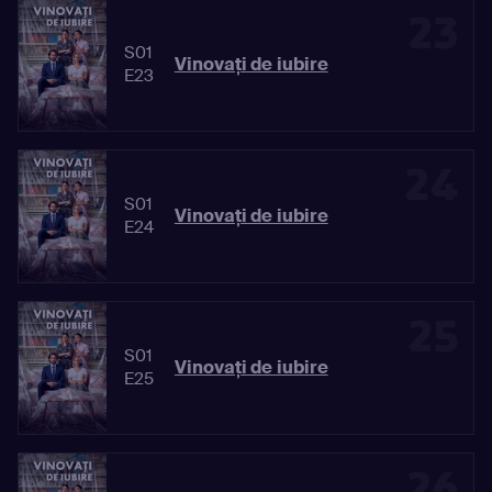
23
S01
Vinovaţi de iubire
E23
24
S01
Vinovaţi de iubire
E24
25
S01
Vinovaţi de iubire
E25
26