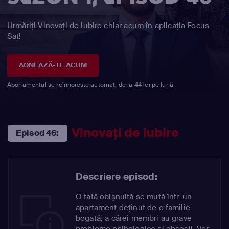
Urmăriți Vinovaţi de iubire chiar acum în aplicația Focus
Sat!
AONEAZĂ-TE ACUM
Abonamentul se reînnoiește automat, de la 44 lei pe lună
Vinovaţi de iubire
Episod 46:
Descriere episod:
O fată obişnuită se mută într-un
apartament deţinut de o familie
bogată, a cărei membri au grave
probleme psihologice şi obsesii. Vor