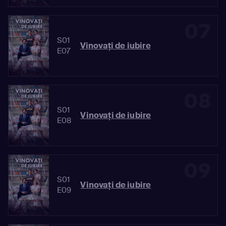
07
S01
Vinovaţi de iubire
E07
08
S01
Vinovaţi de iubire
E08
09
S01
Vinovaţi de iubire
E09