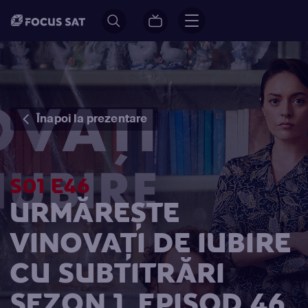
Înapoi la prezentare
S01 E46
URMĂREȘTE
VINOVAŢI DE IUBIRE
CU SUBTITRĂRI
SEZON 1, EPISOD 46