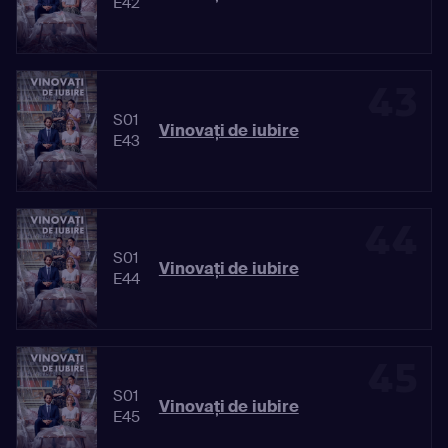
E42
43
S01
Vinovaţi de iubire
E43
44
S01
Vinovaţi de iubire
E44
45
S01
Vinovaţi de iubire
E45