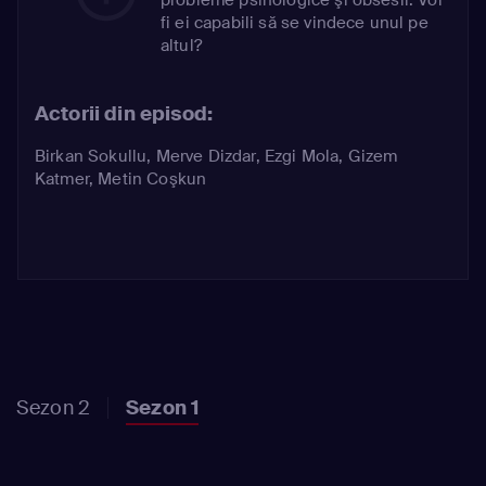
fi ei capabili să se vindece unul pe
altul?
Actorii din episod:
Birkan Sokullu
,
Merve Dizdar
,
Ezgi Mola
,
Gizem
Katmer
,
Metin Coşkun
Sezon 2
Sezon 1