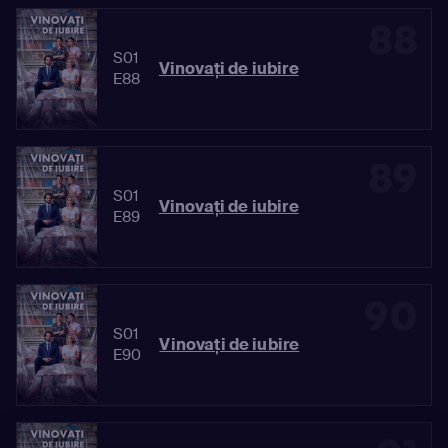
88
S01
Vinovaţi de iubire
E88
89
S01
Vinovaţi de iubire
E89
90
S01
Vinovaţi de iubire
E90