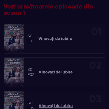
Vezi următoarele episoade din
sezon 1
01
S01
Vinovaţi de iubire
E01
02
S01
Vinovaţi de iubire
E02
03
S01
Vinovaţi de iubire
E03