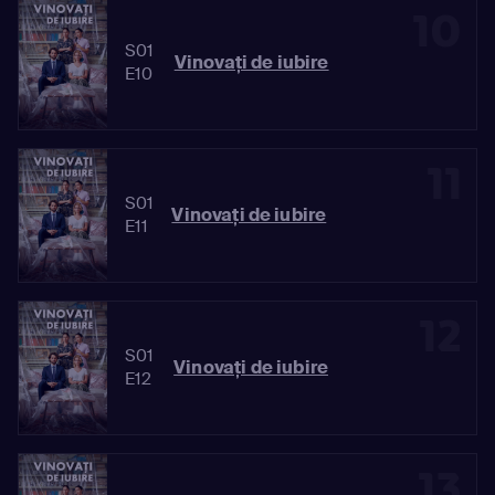
10
S01
Vinovaţi de iubire
E10
11
S01
Vinovaţi de iubire
E11
12
S01
Vinovaţi de iubire
E12
13