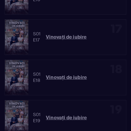
17
S01
Vinovaţi de iubire
E17
18
S01
Vinovaţi de iubire
E18
19
S01
Vinovaţi de iubire
E19