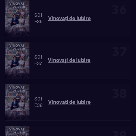
36
S01
Vinovaţi de iubire
E36
37
S01
Vinovaţi de iubire
E37
38
S01
Vinovaţi de iubire
E38
39