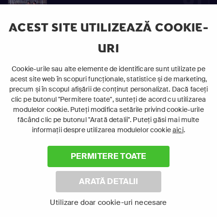
91
S01
Vinovaţi de iubire
E91
ACEST SITE UTILIZEAZĂ COOKIE-
URI
92
Cookie-urile sau alte elemente de identificare sunt utilizate pe
S01
acest site web în scopuri funcționale, statistice și de marketing,
Vinovaţi de iubire
E92
precum și în scopul afișării de conținut personalizat. Dacă faceți
clic pe butonul "Permitere toate", sunteți de acord cu utilizarea
modulelor cookie. Puteți modifica setările privind cookie-urile
făcând clic pe butonul "Arată detalii". Puteți găsi mai multe
93
informații despre utilizarea modulelor cookie
aici
.
S01
Vinovaţi de iubire
E93
PERMITERE TOATE
ARATĂ DETALII
94
Utilizare doar cookie-uri necesare
S01