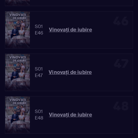
46
S01
Vinovaţi de iubire
E46
47
S01
Vinovaţi de iubire
E47
48
S01
Vinovaţi de iubire
E48