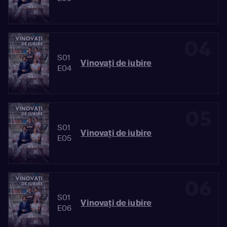
04
S01
Vinovaţi de iubire
E04
05
S01
Vinovaţi de iubire
E05
06
S01
Vinovaţi de iubire
E06