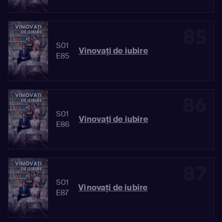
85
S01
Vinovaţi de iubire
E85
86
S01
Vinovaţi de iubire
E86
87
S01
Vinovaţi de iubire
E87