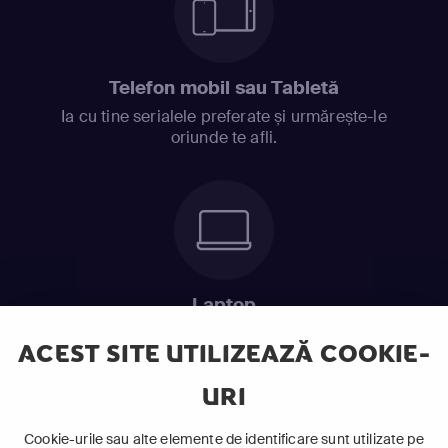
Telefon mobil sau Tabletă
Ia cu tine serialele preferate și urmărește-le
oriunde te afli.
Laptop
Intră în pat și urmărește acel episod incitant.
ACEST SITE UTILIZEAZĂ COOKIE-
URI
ABONEAZĂ-TE ACUM
Cookie-urile sau alte elemente de identificare sunt utilizate pe