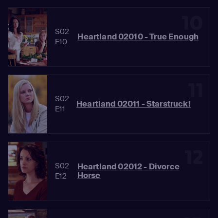
10
S02
Heartland 02010 - True Enough
E10
11
S02
Heartland 02011 - Starstruck!
E11
12
S02
Heartland 02012 - Divorce
Horse
E12