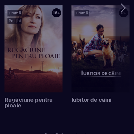
16+
9+
Dramă
Dramă
Polițist
Rugăciune pentru
Iubitor de câini
ploaie