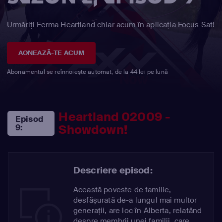
Urmăriți Ferma Heartland chiar acum în aplicația Focus Sat!
AONEAZĂ-TE ACUM
Abonamentul se reînnoiește automat, de la 44 lei pe lună
Heartland 02009 -
Episod
Showdown!
9:
Descriere episod:
Această poveste de familie,
desfășurată de-a lungul mai multor
generații, are loc în Alberta, relatând
despre membrii unei familii, care