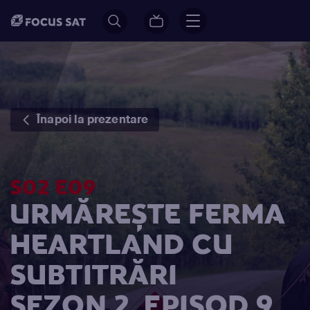
Înapoi la prezentare
S02 E09
URMĂREȘTE FERMA
HEARTLAND CU
SUBTITRĂRI
SEZON 2, EPISOD 9