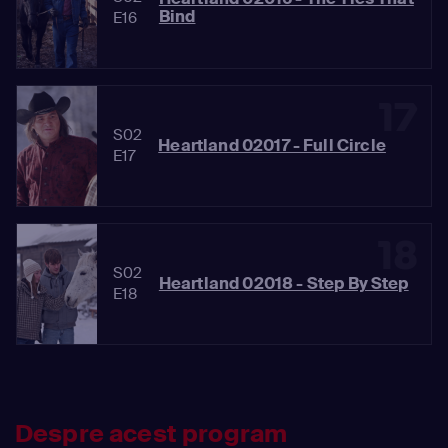
Bind
E16
17
S02
Heartland 02017 - Full Circle
E17
18
S02
Heartland 02018 - Step By Step
E18
Despre acest program