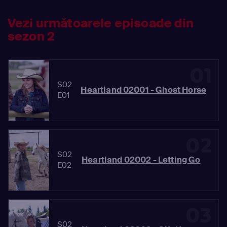
Vezi următoarele episoade din
sezon 2
01
S02
Heartland 02001 - Ghost Horse
E01
02
S02
Heartland 02002 - Letting Go
E02
03
S02