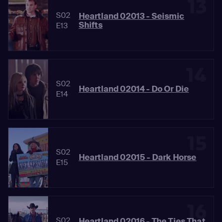
13
S02
Heartland 02013 - Seismic
Shifts
E13
14
S02
Heartland 02014 - Do Or Die
E14
15
S02
Heartland 02015 - Dark Horse
E15
16
S02
Heartland 02016 - The Ties That