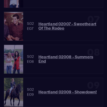
07
S02
Heartland 02007 - Sweetheart
Of The Rodeo
E07
08
S02
Heartland 02008 - Summers
End
E08
09
S02
Heartland 02009 - Showdown!
E09