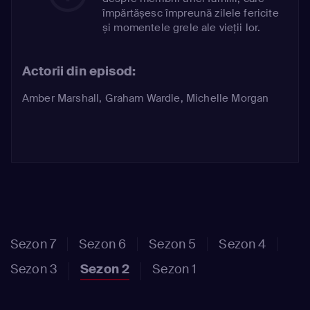
împărtășesc împreună zilele fericite
și momentele grele ale vieții lor.
Actorii din episod:
Amber Marshall
,
Graham Wardle
,
Michelle Morgan
Sezon 7
Sezon 6
Sezon 5
Sezon 4
Sezon 3
Sezon 2
Sezon 1