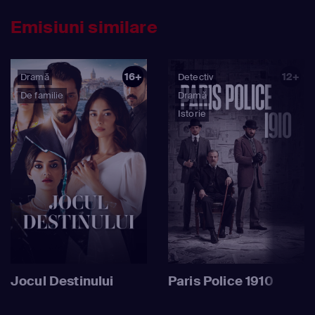
Emisiuni similare
16+
12+
Dramă
Detectiv
De familie
Dramă
Istorie
Jocul Destinului
Paris Police 1910