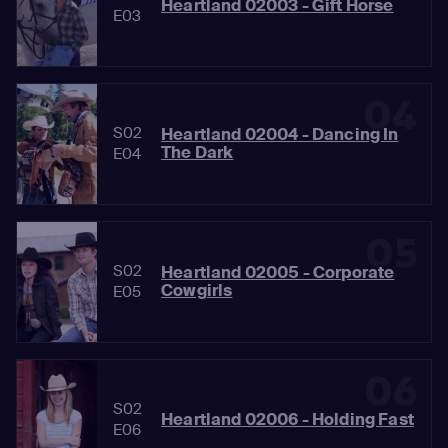
Heartland 02003 - Gift Horse
E03
04
S02
Heartland 02004 - Dancing In
The Dark
E04
05
S02
Heartland 02005 - Corporate
Cowgirls
E05
06
S02
Heartland 02006 - Holding Fast
E06