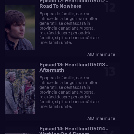
Episod 12: Heartland 05012 -
12
Road To Nowhere
Epopea de familie, care se
întinde de-a lungul mai multor
generații, se desfășoară în
provincia canadiană Alberta,
relatând despre perioadele
fericite, și pline de încercări ale
unei familii unite.
Află mai multe
Episod 13: Heartland 05013 -
13
Aftermath
Epopea de familie, care se
întinde de-a lungul mai multor
generații, se desfășoară în
provincia canadiană Alberta,
relatând despre perioadele
fericite, și pline de încercări ale
unei familii unite.
Află mai multe
Episod 14: Heartland 05014 -