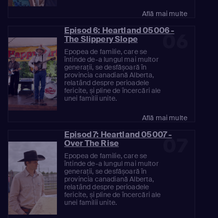
Află mai multe
Episod 6: Heartland 05006 -
06
The Slippery Slope
Epopea de familie, care se
întinde de-a lungul mai multor
generații, se desfășoară în
provincia canadiană Alberta,
relatând despre perioadele
fericite, și pline de încercări ale
unei familii unite.
Află mai multe
Episod 7: Heartland 05007 -
07
Over The Rise
Epopea de familie, care se
întinde de-a lungul mai multor
generații, se desfășoară în
provincia canadiană Alberta,
relatând despre perioadele
fericite, și pline de încercări ale
unei familii unite.