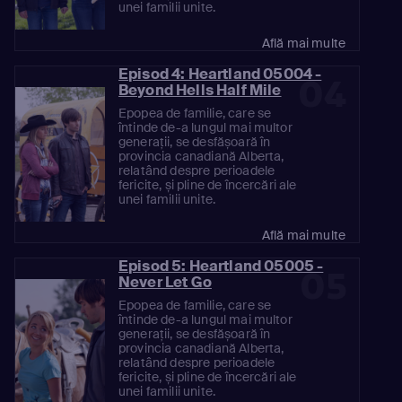
unei familii unite.
Află mai multe
Episod 4: Heartland 05004 -
04
Beyond Hells Half Mile
Epopea de familie, care se
întinde de-a lungul mai multor
generații, se desfășoară în
provincia canadiană Alberta,
relatând despre perioadele
fericite, și pline de încercări ale
unei familii unite.
Află mai multe
Episod 5: Heartland 05005 -
05
Never Let Go
Epopea de familie, care se
întinde de-a lungul mai multor
generații, se desfășoară în
provincia canadiană Alberta,
relatând despre perioadele
fericite, și pline de încercări ale
unei familii unite.