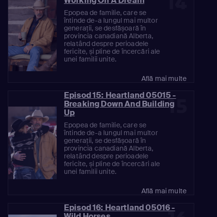
14
Working On A Dream
Epopea de familie, care se
întinde de-a lungul mai multor
generații, se desfășoară în
provincia canadiană Alberta,
relatând despre perioadele
fericite, și pline de încercări ale
unei familii unite.
Află mai multe
Episod 15: Heartland 05015 -
15
Breaking Down And Building
Up
Epopea de familie, care se
întinde de-a lungul mai multor
generații, se desfășoară în
provincia canadiană Alberta,
relatând despre perioadele
fericite, și pline de încercări ale
unei familii unite.
Află mai multe
Episod 16: Heartland 05016 -
Wild Horses