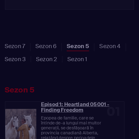
Sezon 7
Sezon 6
Sezon 5
Sezon 4
Sezon 3
Sezon 2
Sezon 1
Sezon 5
Episod 1: Heartland 05001 -
01
Finding Freedom
Epopea de familie, care se
întinde de-a lungul mai multor
generații, se desfășoară în
provincia canadiană Alberta,
relatând despre perioadele