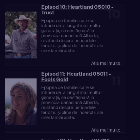
Episod 10: Heartland 05010 -
10
Trust
Epopea de familie, care se
întinde de-a lungul mai multor
generații, se desfășoară în
provincia canadiană Alberta,
relatând despre perioadele
fericite, și pline de încercări ale
unei familii unite.
Află mai multe
Episod 11: Heartland 05011 -
11
Fools Gold
Epopea de familie, care se
întinde de-a lungul mai multor
generații, se desfășoară în
provincia canadiană Alberta,
relatând despre perioadele
fericite, și pline de încercări ale
unei familii unite.
Află mai multe