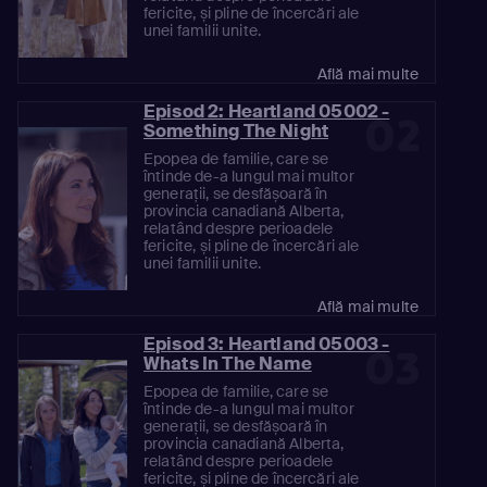
fericite, și pline de încercări ale
unei familii unite.
Află mai multe
Episod 2: Heartland 05002 -
02
Something The Night
Epopea de familie, care se
întinde de-a lungul mai multor
generații, se desfășoară în
provincia canadiană Alberta,
relatând despre perioadele
fericite, și pline de încercări ale
unei familii unite.
Află mai multe
Episod 3: Heartland 05003 -
03
Whats In The Name
Epopea de familie, care se
întinde de-a lungul mai multor
generații, se desfășoară în
provincia canadiană Alberta,
relatând despre perioadele
fericite, și pline de încercări ale