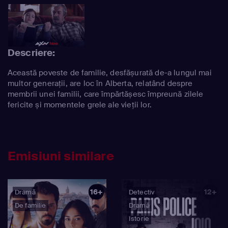
Descriere:
Această poveste de familie, desfășurată de-a lungul mai
multor generații, are loc în Alberta, relatând despre
membrii unei familii, care împărtășesc împreună zilele
fericite și momentele grele ale vieții lor.
Emisiuni similare
16+
12+
Dramă
Detectiv
De familie
Dramă
Istorie