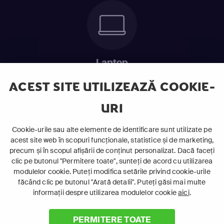
Laptop
Intră în pat și urmărește acel episod incitant.
ACEST SITE UTILIZEAZĂ COOKIE-
URI
ABONEAZĂ-TE ACUM
Cookie-urile sau alte elemente de identificare sunt utilizate pe
acest site web în scopuri funcționale, statistice și de marketing,
Cerințe de sistem
precum și în scopul afișării de conținut personalizat. Dacă faceți
clic pe butonul "Permitere toate", sunteți de acord cu utilizarea
modulelor cookie. Puteți modifica setările privind cookie-urile
făcând clic pe butonul "Arată detalii". Puteți găsi mai multe
informații despre utilizarea modulelor cookie
aici
.
PERMITERE TOATE