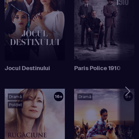
Jocul Destinului
Paris Police 1910
16+
9+
Dramă
Dramă
Polițist