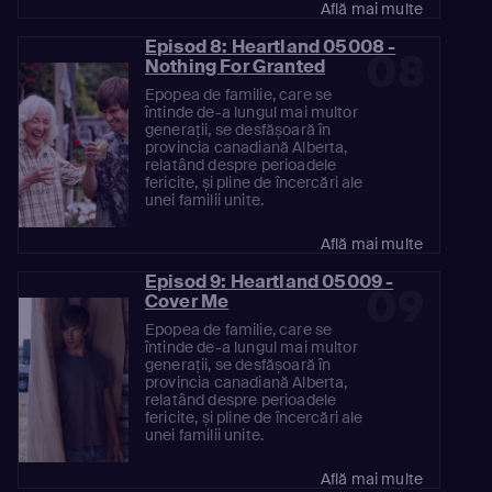
Află mai multe
Episod 8: Heartland 05008 -
08
Nothing For Granted
Epopea de familie, care se
întinde de-a lungul mai multor
generații, se desfășoară în
provincia canadiană Alberta,
relatând despre perioadele
fericite, și pline de încercări ale
unei familii unite.
Află mai multe
Episod 9: Heartland 05009 -
09
Cover Me
Epopea de familie, care se
întinde de-a lungul mai multor
generații, se desfășoară în
provincia canadiană Alberta,
relatând despre perioadele
fericite, și pline de încercări ale
unei familii unite.
Află mai multe