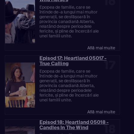
16
Epopea de familie, care se
întinde de-a lungul mai multor
generații, se desfășoară în
provincia canadiană Alberta,
relatând despre perioadele
fericite, și pline de încercări ale
unei familii unite.
Află mai multe
Episod 17: Heartland 05017 -
17
True Calling
Epopea de familie, care se
întinde de-a lungul mai multor
generații, se desfășoară în
provincia canadiană Alberta,
relatând despre perioadele
fericite, și pline de încercări ale
unei familii unite.
Află mai multe
Episod 18: Heartland 05018 -
18
Candles In The Wind