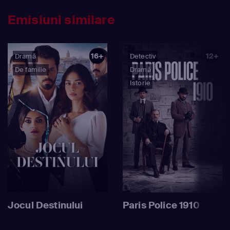
Emisiuni similare
16+
12+
Dramă
Detectiv
De familie
Dramă
Istorie
Jocul Destinului
Paris Police 1910