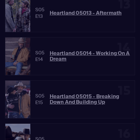
13
S05
Heartland 05013 - Aftermath
E13
14
S05
Heartland 05014 - Working On A
Dream
E14
15
S05
Heartland 05015 - Breaking
Down And Building Up
E15
16
S05