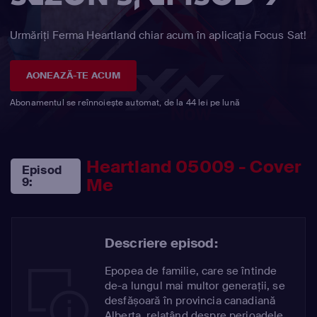
Urmăriți Ferma Heartland chiar acum în aplicația Focus Sat!
AONEAZĂ-TE ACUM
Abonamentul se reînnoiește automat, de la 44 lei pe lună
Heartland 05009 - Cover
Episod
Me
9:
Descriere episod:
Epopea de familie, care se întinde
de-a lungul mai multor generații, se
desfășoară în provincia canadiană
Alberta, relatând despre perioadele