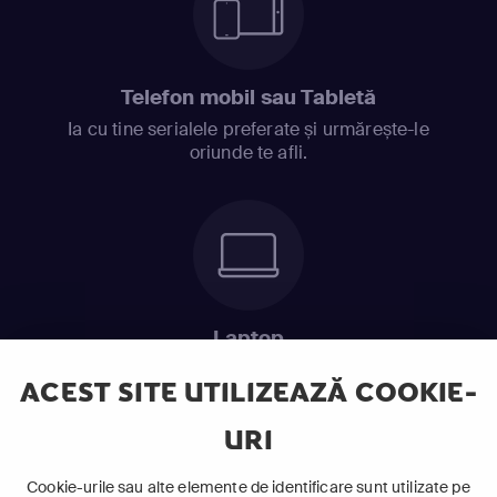
Telefon mobil sau Tabletă
Ia cu tine serialele preferate și urmărește-le
oriunde te afli.
Laptop
Intră în pat și urmărește acel episod incitant.
ACEST SITE UTILIZEAZĂ COOKIE-
URI
ABONEAZĂ-TE ACUM
Cookie-urile sau alte elemente de identificare sunt utilizate pe