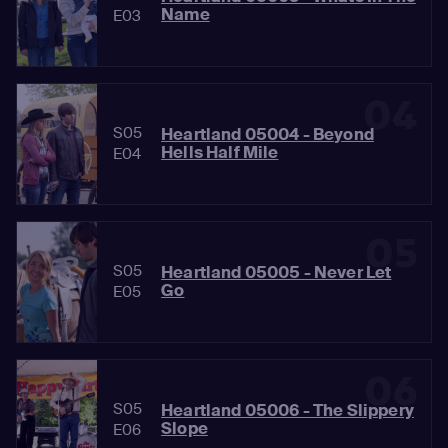
Name
E03
04
S05
Heartland 05004 - Beyond
Hells Half Mile
E04
05
S05
Heartland 05005 - Never Let
Go
E05
06
S05
Heartland 05006 - The Slippery
Slope
E06