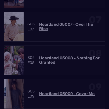
07
S05
Heartland 05007 - Over The
Rise
E07
08
S05
Heartland 05008 - Nothing For
Granted
E08
09
S05
Heartland 05009 - Cover Me
E09