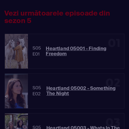
Vezi următoarele episoade din
sezon 5
01
S05
Heartland 05001 - Finding
Freedom
E01
02
S05
Heartland 05002 - Something
The Night
E02
03
S05
Heartland 05003 - Whats In The