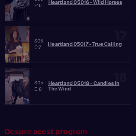
Heartland 05016 - Wild Horses
E16
17
S05
Heartland 05017 - True Calling
E17
18
S05
Heartland 05018 - Candles In
The Wind
E18
Despre acest program