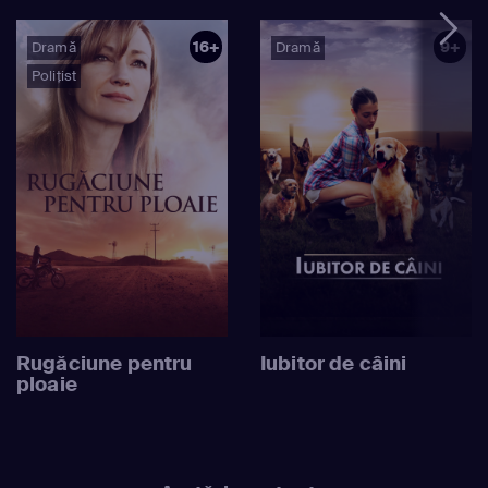
16+
9+
Dramă
Dramă
Polițist
Rugăciune pentru
Iubitor de câini
ploaie