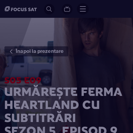
Înapoi la prezentare
S05 E09
URMĂREȘTE FERMA
HEARTLAND CU
SUBTITRĂRI
SEZON 5, EPISOD 9