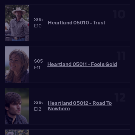
10
S05
Heartland 05010 - Trust
E10
11
S05
Heartland 05011 - Fools Gold
E11
12
S05
Heartland 05012 - Road To
Nowhere
E12