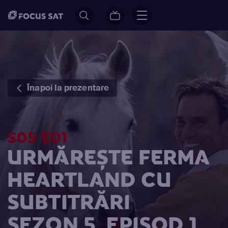
Înapoi la prezentare
S05 E01
URMĂREȘTE FERMA
HEARTLAND CU
SUBTITRĂRI
SEZON 5, EPISOD 1