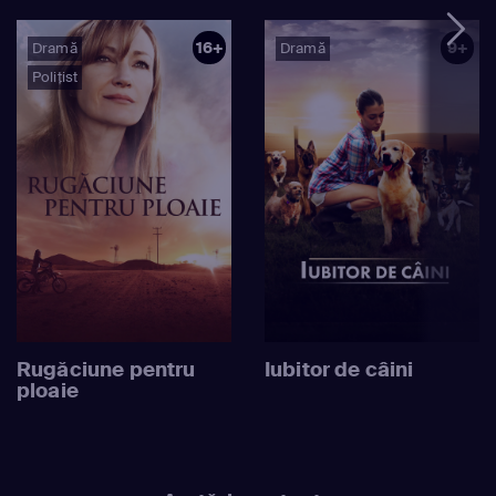
16+
9+
Dramă
Dramă
Polițist
Rugăciune pentru
Iubitor de câini
ploaie