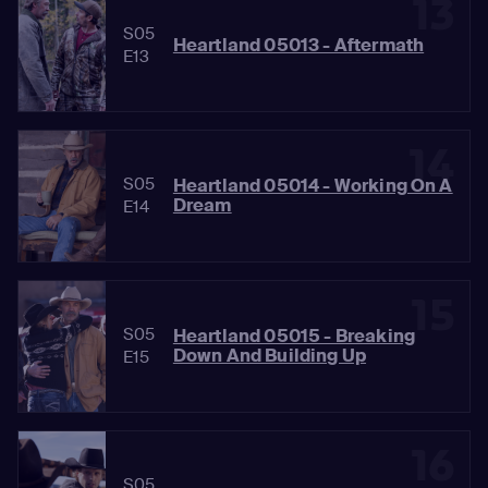
13
S05
Heartland 05013 - Aftermath
E13
14
S05
Heartland 05014 - Working On A
Dream
E14
15
S05
Heartland 05015 - Breaking
Down And Building Up
E15
16
S05