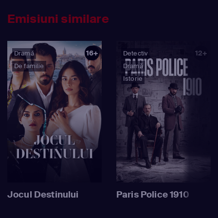
Emisiuni similare
16+
12+
Dramă
Detectiv
De familie
Dramă
Istorie
Jocul Destinului
Paris Police 1910