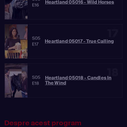
Heartland 05016 - Wild Horses
E16
17
S05
Heartland 05017 - True Calling
E17
18
S05
Heartland 05018 - Candles In
The Wind
E18
Despre acest program