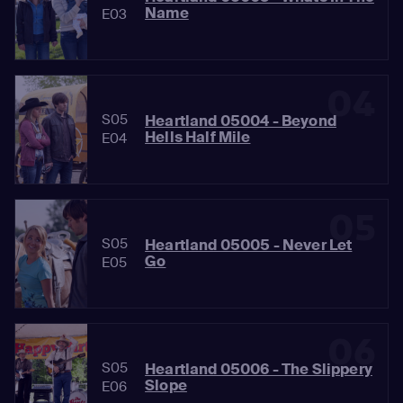
Name
E03
04
S05
Heartland 05004 - Beyond
Hells Half Mile
E04
05
S05
Heartland 05005 - Never Let
Go
E05
06
S05
Heartland 05006 - The Slippery
Slope
E06