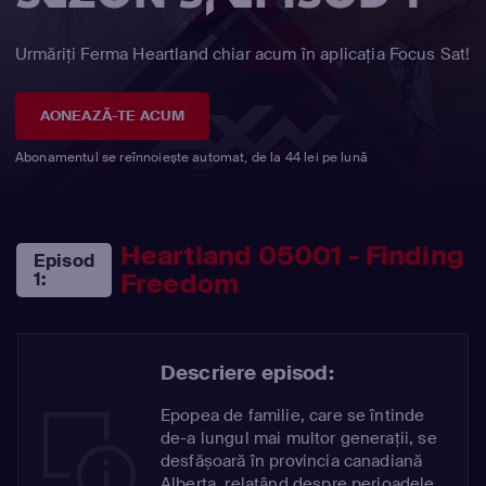
Urmăriți Ferma Heartland chiar acum în aplicația Focus Sat!
AONEAZĂ-TE ACUM
Abonamentul se reînnoiește automat, de la 44 lei pe lună
Heartland 05001 - Finding
Episod
Freedom
1:
Descriere episod:
Epopea de familie, care se întinde
de-a lungul mai multor generații, se
desfășoară în provincia canadiană
Alberta, relatând despre perioadele