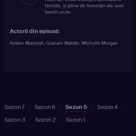
fericite, și pline de încercări ale unei
familii unite.
Actorii din episod:
Amber Marshall
,
Graham Wardle
,
Michelle Morgan
Sezon 7
Sezon 6
Sezon 5
Sezon 4
Sezon 3
Sezon 2
Sezon 1