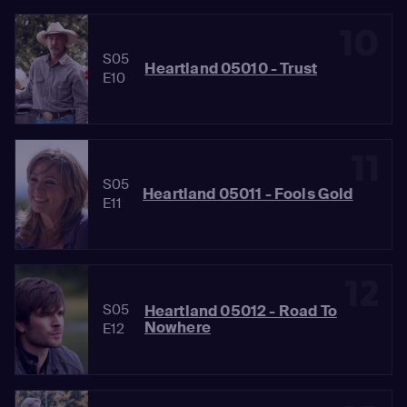
10
S05
Heartland 05010 - Trust
E10
11
S05
Heartland 05011 - Fools Gold
E11
12
S05
Heartland 05012 - Road To
Nowhere
E12