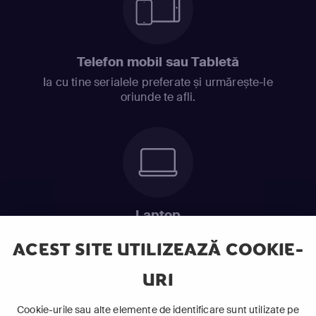
Telefon mobil sau Tabletă
Ia cu tine serialele preferate și urmărește-le
oriunde te afli.
Laptop
Intră în pat și urmărește acel episod incitant.
ACEST SITE UTILIZEAZĂ COOKIE-
URI
ABONEAZĂ-TE ACUM
Cookie-urile sau alte elemente de identificare sunt utilizate pe