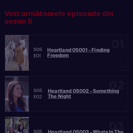
Vezi următoarele episoade din
sezon 5
01
S05
Heartland 05001 - Finding
Freedom
E01
02
S05
Heartland 05002 - Something
The Night
E02
03
S05
Heartland 05003 - Whats In The