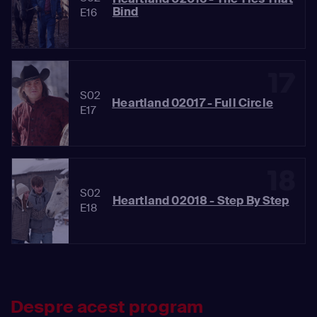
Bind
E16
17
S02
Heartland 02017 - Full Circle
E17
18
S02
Heartland 02018 - Step By Step
E18
Despre acest program