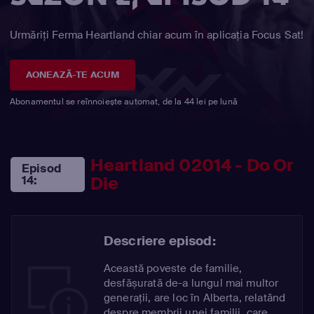
Urmăriți Ferma Heartland chiar acum în aplicația Focus Sat!
AONEAZĂ-TE ACUM
Abonamentul se reînnoiește automat, de la 44 lei pe lună
Heartland 02014 - Do Or
Episod
Die
14:
Descriere episod:
Această poveste de familie,
desfășurată de-a lungul mai multor
generații, are loc în Alberta, relatând
despre membrii unei familii, care