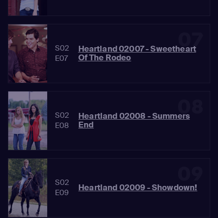
07
S02
Heartland 02007 - Sweetheart
Of The Rodeo
E07
08
S02
Heartland 02008 - Summers
End
E08
09
S02
Heartland 02009 - Showdown!
E09