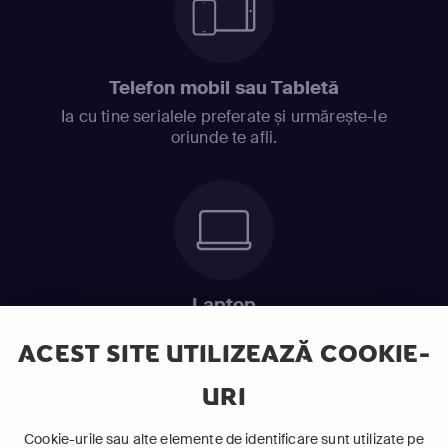
Telefon mobil sau Tabletă
Ia cu tine serialele preferate și urmărește-le
oriunde te afli.
Laptop
Intră în pat și urmărește acel episod incitant.
ACEST SITE UTILIZEAZĂ COOKIE-
URI
ABONEAZĂ-TE ACUM
Cookie-urile sau alte elemente de identificare sunt utilizate pe