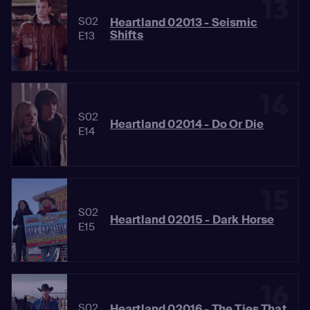
13
S02
Heartland 02013 - Seismic
Shifts
E13
14
S02
Heartland 02014 - Do Or Die
E14
15
S02
Heartland 02015 - Dark Horse
E15
16
S02
Heartland 02016 - The Ties That