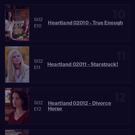
10
S02
Heartland 02010 - True Enough
E10
11
S02
Heartland 02011 - Starstruck!
E11
12
S02
Heartland 02012 - Divorce
Horse
E12