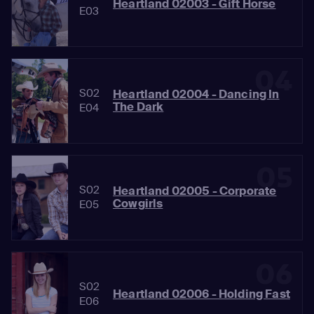
Heartland 02003 - Gift Horse
E03
04
S02
Heartland 02004 - Dancing In
The Dark
E04
05
S02
Heartland 02005 - Corporate
Cowgirls
E05
06
S02
Heartland 02006 - Holding Fast
E06