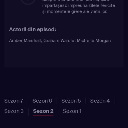
împărtășesc împreună zilele fericite
și momentele grele ale vieții lor.
Actorii din episod:
Amber Marshall
,
Graham Wardle
,
Michelle Morgan
Sezon 7
Sezon 6
Sezon 5
Sezon 4
Sezon 3
Sezon 2
Sezon 1