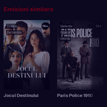
Emisiuni similare
16+
12+
Dramă
Detectiv
De familie
Dramă
Istorie
Jocul Destinului
Paris Police 1910