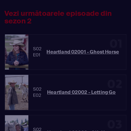
Vezi următoarele episoade din
sezon 2
01
S02
Heartland 02001 - Ghost Horse
E01
02
S02
Heartland 02002 - Letting Go
E02
03
S02