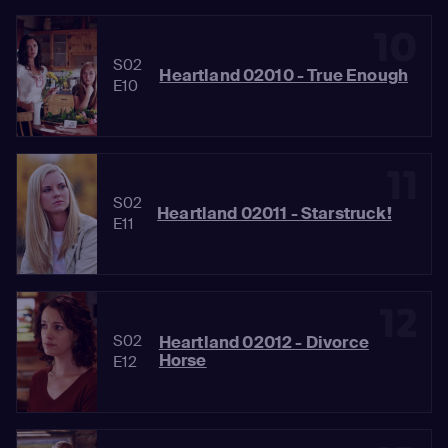
10
S02
Heartland 02010 - True Enough
E10
11
S02
Heartland 02011 - Starstruck!
E11
12
S02
Heartland 02012 - Divorce
Horse
E12