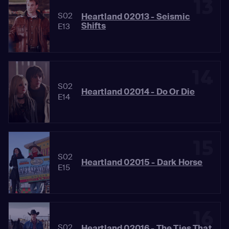
13
S02
Heartland 02013 - Seismic
Shifts
E13
14
S02
Heartland 02014 - Do Or Die
E14
15
S02
Heartland 02015 - Dark Horse
E15
16
S02
Heartland 02016 - The Ties That