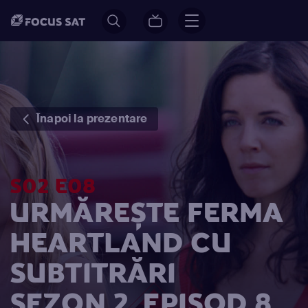
Înapoi la prezentare
S02 E08
URMĂREȘTE FERMA
HEARTLAND CU
SUBTITRĂRI
SEZON 2, EPISOD 8