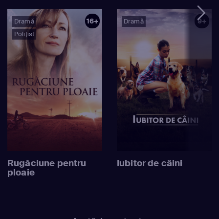
16+
9+
Dramă
Dramă
Polițist
Rugăciune pentru
Iubitor de câini
ploaie