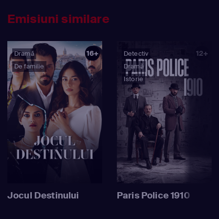
Emisiuni similare
16+
12+
Dramă
Detectiv
De familie
Dramă
Istorie
Jocul Destinului
Paris Police 1910