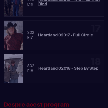
Bind
E16
17
S02
Heartland 02017 - Full Circle
E17
18
S02
Heartland 02018 - Step By Step
E18
Despre acest program