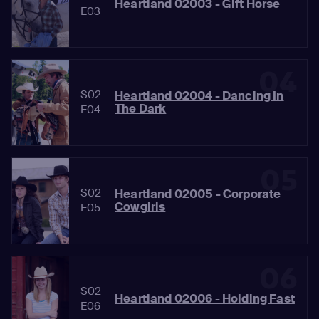
Heartland 02003 - Gift Horse
E03
04
S02
Heartland 02004 - Dancing In
The Dark
E04
05
S02
Heartland 02005 - Corporate
Cowgirls
E05
06
S02
Heartland 02006 - Holding Fast
E06