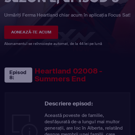
Urmăriți Ferma Heartland chiar acum în aplicația Focus Sat!
AONEAZĂ-TE ACUM
Abonamentul se reînnoiește automat, de la 44 lei pe lună
Heartland 02008 -
Episod
Summers End
8:
Descriere episod:
Această poveste de familie,
desfășurată de-a lungul mai multor
generații, are loc în Alberta, relatând
despre membrii unei familii, care