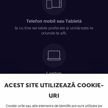
Telefon mobil sau Tabletă
Ia cu tine serialele preferate și urmărește-le
oriunde te afli.
Laptop
Intră în pat și urmărește acel episod incitant.
ACEST SITE UTILIZEAZĂ COOKIE-
URI
ABONEAZĂ-TE ACUM
Cookie-urile sau alte elemente de identificare sunt utilizate pe