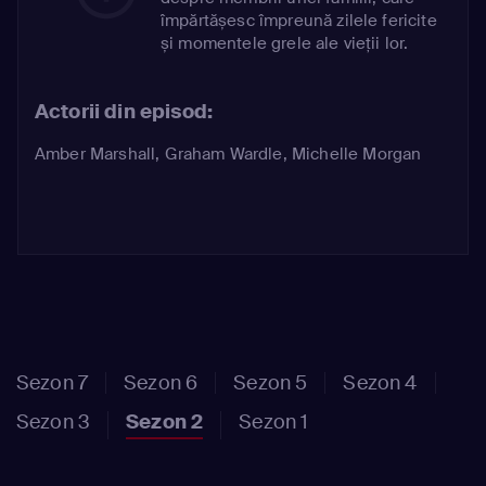
împărtășesc împreună zilele fericite
și momentele grele ale vieții lor.
Actorii din episod:
Amber Marshall
,
Graham Wardle
,
Michelle Morgan
Sezon 7
Sezon 6
Sezon 5
Sezon 4
Sezon 3
Sezon 2
Sezon 1