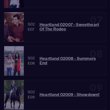
07
S02
Heartland 02007 - Sweetheart
Of The Rodeo
E07
08
S02
Heartland 02008 - Summers
End
E08
09
S02
Heartland 02009 - Showdown!
E09