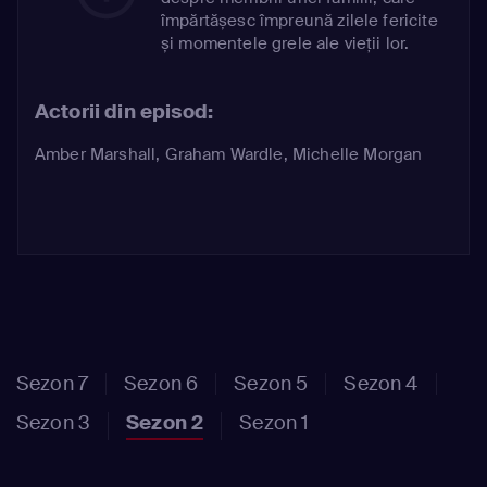
împărtășesc împreună zilele fericite
și momentele grele ale vieții lor.
Actorii din episod:
Amber Marshall
,
Graham Wardle
,
Michelle Morgan
Sezon 7
Sezon 6
Sezon 5
Sezon 4
Sezon 3
Sezon 2
Sezon 1