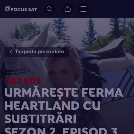
Înapoi la prezentare
S02 E03
URMĂREȘTE FERMA
HEARTLAND CU
SUBTITRĂRI
SEZON 2, EPISOD 3