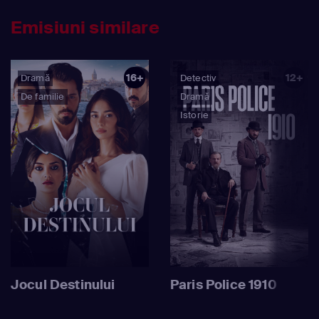
Emisiuni similare
16+
12+
Dramă
Detectiv
De familie
Dramă
Istorie
Jocul Destinului
Paris Police 1910