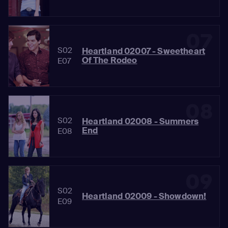
07
S02
Heartland 02007 - Sweetheart
Of The Rodeo
E07
08
S02
Heartland 02008 - Summers
End
E08
09
S02
Heartland 02009 - Showdown!
E09