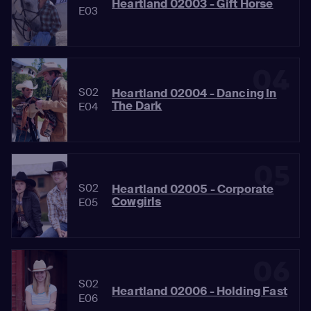
Heartland 02003 - Gift Horse
E03
04
S02
Heartland 02004 - Dancing In
The Dark
E04
05
S02
Heartland 02005 - Corporate
Cowgirls
E05
06
S02
Heartland 02006 - Holding Fast
E06