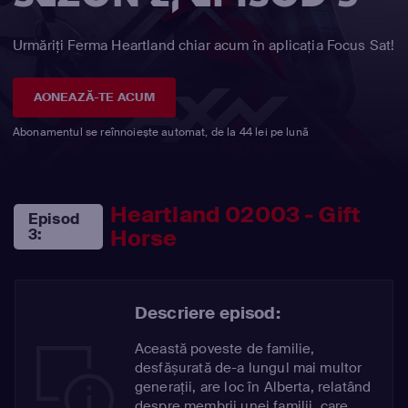
Urmăriți Ferma Heartland chiar acum în aplicația Focus Sat!
AONEAZĂ-TE ACUM
Abonamentul se reînnoiește automat, de la 44 lei pe lună
Heartland 02003 - Gift
Episod
Horse
3:
Descriere episod:
Această poveste de familie,
desfășurată de-a lungul mai multor
generații, are loc în Alberta, relatând
despre membrii unei familii, care