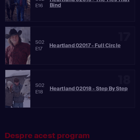
Bind
E16
17
S02
Heartland 02017 - Full Circle
E17
18
S02
Heartland 02018 - Step By Step
E18
Despre acest program