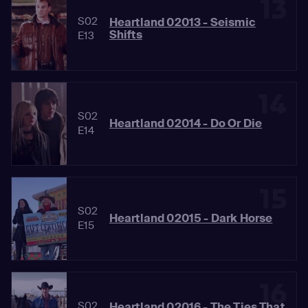
13
S02
Heartland 02013 - Seismic
Shifts
E13
14
S02
Heartland 02014 - Do Or Die
E14
15
S02
Heartland 02015 - Dark Horse
E15
16
S02
Heartland 02016 - The Ties That