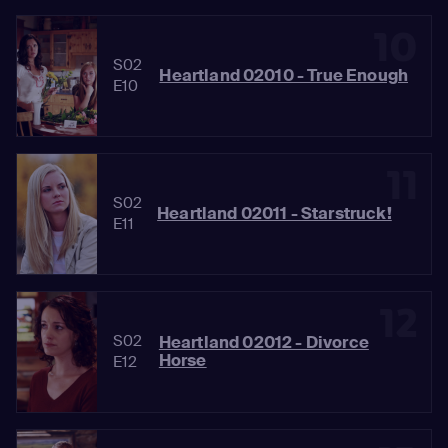
10
S02
Heartland 02010 - True Enough
E10
11
S02
Heartland 02011 - Starstruck!
E11
12
S02
Heartland 02012 - Divorce
Horse
E12