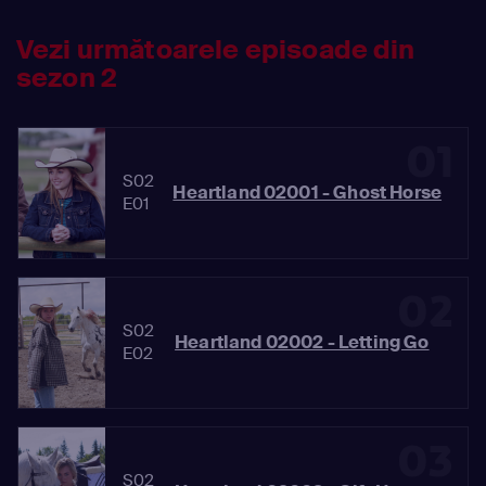
Vezi următoarele episoade din
sezon 2
01
S02
Heartland 02001 - Ghost Horse
E01
02
S02
Heartland 02002 - Letting Go
E02
03
S02