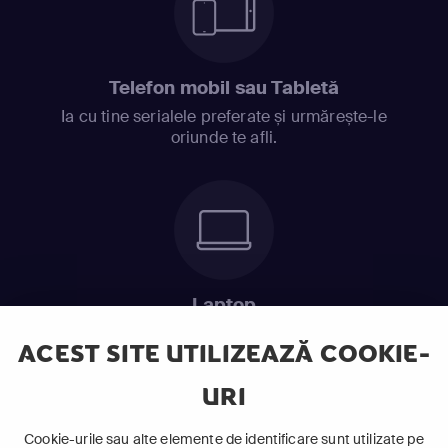
Telefon mobil sau Tabletă
Ia cu tine serialele preferate și urmărește-le
oriunde te afli.
Laptop
Intră în pat și urmărește acel episod incitant.
ACEST SITE UTILIZEAZĂ COOKIE-
URI
ABONEAZĂ-TE ACUM
Cookie-urile sau alte elemente de identificare sunt utilizate pe