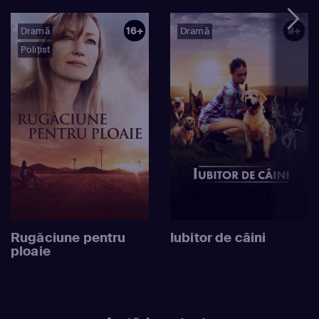
16+
9+
Dramă
Dramă
Polițist
Rugăciune pentru
Iubitor de câini
ploaie