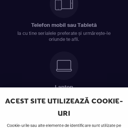
Telefon mobil sau Tabletă
Ia cu tine serialele preferate și urmărește-le
oriunde te afli.
Laptop
Intră în pat și urmărește acel episod incitant.
ACEST SITE UTILIZEAZĂ COOKIE-
URI
ABONEAZĂ-TE ACUM
Cookie-urile sau alte elemente de identificare sunt utilizate pe