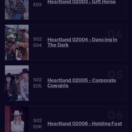
Heartland 02003 - Gift Horse
E03
04
S02
Heartland 02004 - Dancing In
The Dark
E04
05
S02
Heartland 02005 - Corporate
Cowgirls
E05
06
S02
Heartland 02006 - Holding Fast
E06