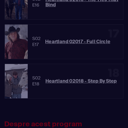
Bind
E16
17
S02
Heartland 02017 - Full Circle
E17
18
S02
Heartland 02018 - Step By Step
E18
Despre acest program