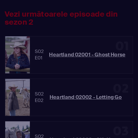
Vezi următoarele episoade din
sezon 2
01
S02
Heartland 02001 - Ghost Horse
E01
02
S02
Heartland 02002 - Letting Go
E02
03
S02