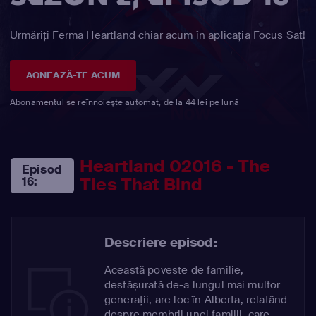
Urmăriți Ferma Heartland chiar acum în aplicația Focus Sat!
AONEAZĂ-TE ACUM
Abonamentul se reînnoiește automat, de la 44 lei pe lună
Heartland 02016 - The
Episod
Ties That Bind
16:
Descriere episod:
Această poveste de familie,
desfășurată de-a lungul mai multor
generații, are loc în Alberta, relatând
despre membrii unei familii, care