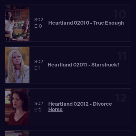
10
S02
Heartland 02010 - True Enough
E10
11
S02
Heartland 02011 - Starstruck!
E11
12
S02
Heartland 02012 - Divorce
Horse
E12