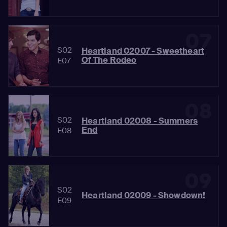
07
S02
Heartland 02007 - Sweetheart
Of The Rodeo
E07
08
S02
Heartland 02008 - Summers
End
E08
09
S02
Heartland 02009 - Showdown!
E09