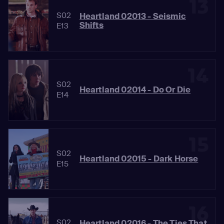
13
S02
Heartland 02013 - Seismic
Shifts
E13
14
S02
Heartland 02014 - Do Or Die
E14
15
S02
Heartland 02015 - Dark Horse
E15
16
S02
Heartland 02016 - The Ties That