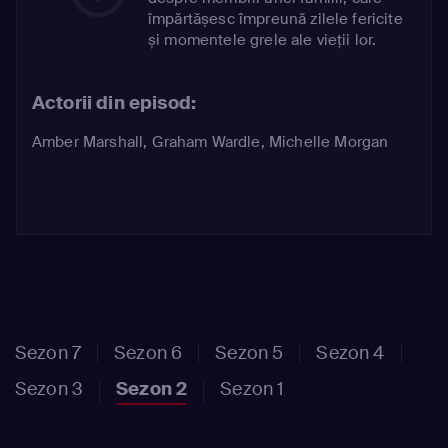
împărtășesc împreună zilele fericite
și momentele grele ale vieții lor.
Actorii din episod:
Amber Marshall
,
Graham Wardle
,
Michelle Morgan
Sezon 7
Sezon 6
Sezon 5
Sezon 4
Sezon 3
Sezon 2
Sezon 1