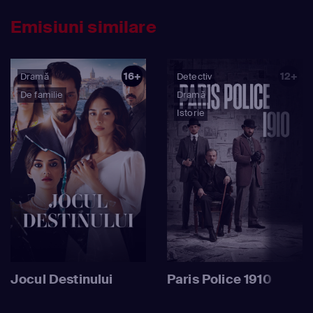
Emisiuni similare
16+
12+
Dramă
Detectiv
De familie
Dramă
Istorie
Jocul Destinului
Paris Police 1910