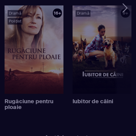
16+
9+
Dramă
Dramă
Polițist
Rugăciune pentru
Iubitor de câini
ploaie