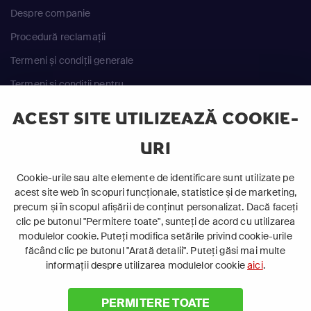
Despre companie
Procedură reclamații
Termeni și condiții generale
Termeni și condiții pentru
achiziția serviciilor
ACEST SITE UTILIZEAZĂ COOKIE-
ANPC
URI
Cookie-urile sau alte elemente de identificare sunt utilizate pe
acest site web în scopuri funcționale, statistice și de marketing,
precum și în scopul afișării de conținut personalizat. Dacă faceți
clic pe butonul "Permitere toate", sunteți de acord cu utilizarea
©
2026 Canal+ Luxembourg S. à r.l. - Toate drepturile
modulelor cookie. Puteți modifica setările privind cookie-urile
rezervate
făcând clic pe butonul "Arată detalii". Puteți găsi mai multe
informații despre utilizarea modulelor cookie
aici
.
Focus Sat este o marcă înregistrată aparținând Canal+
Luxembourg S. à r.l.
Rue Albert Borschette 4, L-1246 Luxemburg | R.C.S.
PERMITERE TOATE