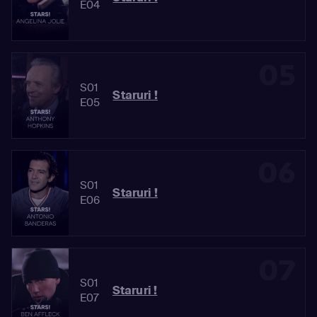
E04
05
S01
Staruri !
E05
06
S01
Staruri !
E06
07
S01
Staruri !
E07