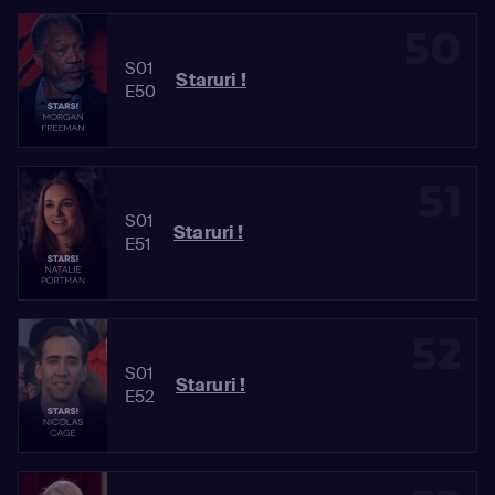
50
S01
Staruri !
E50
51
S01
Staruri !
E51
52
S01
Staruri !
E52