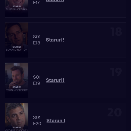
E17
18
S01
Staruri !
E18
19
S01
Staruri !
E19
20
S01
Staruri !
E20