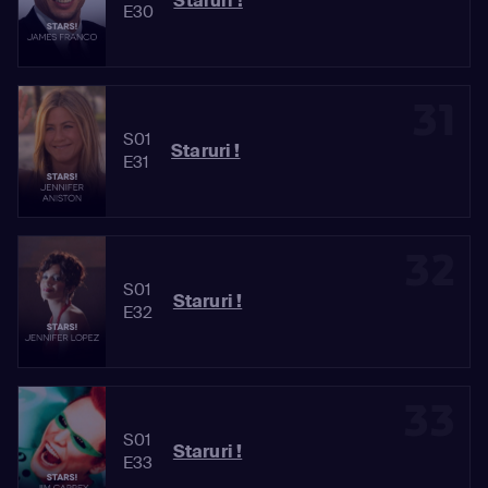
Staruri !
E30
31
S01
Staruri !
E31
32
S01
Staruri !
E32
33
S01
Staruri !
E33