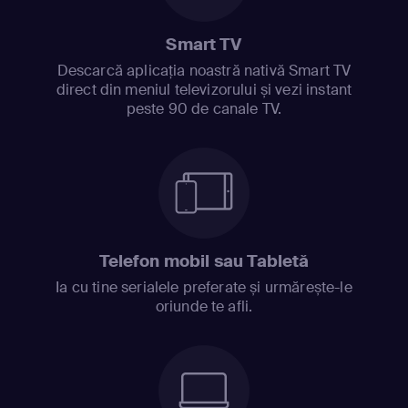
Smart TV
Descarcă aplicația noastră nativă Smart TV
direct din meniul televizorului și vezi instant
peste 90 de canale TV.
Telefon mobil sau Tabletă
Ia cu tine serialele preferate și urmărește-le
oriunde te afli.