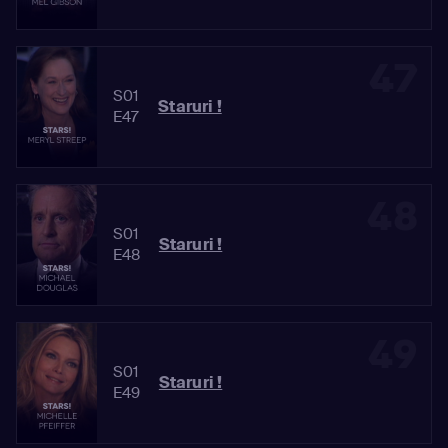
47
S01
Staruri !
E47
48
S01
Staruri !
E48
49
S01
Staruri !
E49