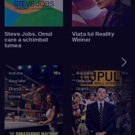
Steve Jobs. Omul
Viaţa lui Reality
care a schimbat
Winner
lumea
16+
16+
Acțiune
Biografie
Biografie
Detectiv
Dramă
Dramă
Istorie