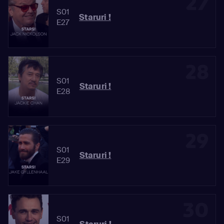
27
S01
Staruri !
E27
28
S01
Staruri !
E28
29
S01
Staruri !
E29
30
S01