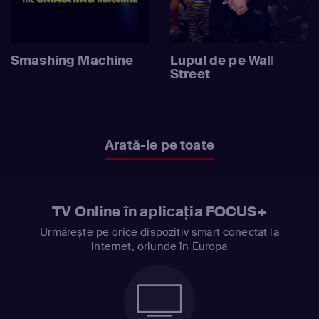
Smashing Machine
Lupul de pe Wall
Street
Arată-le pe toate
TV Online în aplicația FOCUS+
Urmărește pe orice dispozitiv smart conectat la
internet, oriunde în Europa