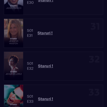
Staruri !
E30
31
S01
Staruri !
E31
32
S01
Staruri !
E32
33
S01
Staruri !
E33