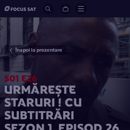
Înapoi la prezentare
S01 E26
URMĂREȘTE
STARURI ! CU
SUBTITRĂRI
SEZON 1, EPISOD 26