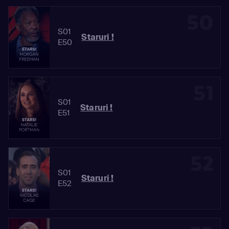
50
S01
Staruri !
E50
51
S01
Staruri !
E51
52
S01
Staruri !
E52