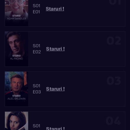
01
S01
Staruri !
E01
02
S01
Staruri !
E02
03
S01
Staruri !
E03
04
S01
Staruri !