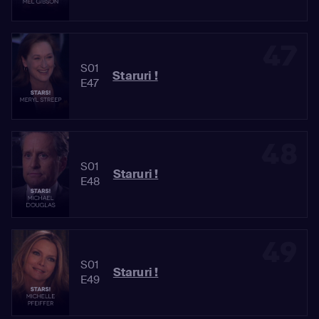
47
S01
Staruri !
E47
48
S01
Staruri !
E48
49
S01
Staruri !
E49