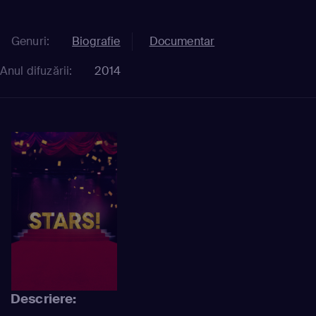
Genuri:
Biografie
Documentar
Anul difuzării:
2014
Descriere: