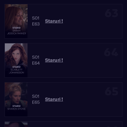
63
S01
Staruri !
E63
64
S01
Staruri !
E64
65
S01
Staruri !
E65