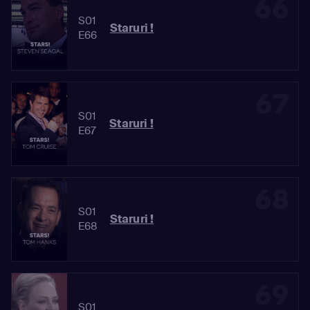
66
S01
Staruri !
E66
67
S01
Staruri !
E67
68
S01
Staruri !
E68
69
S01