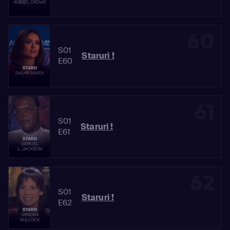
60
S01
Staruri !
E60
61
S01
Staruri !
E61
62
S01
Staruri !
E62