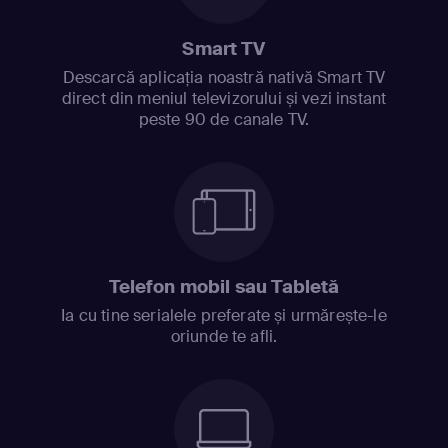
Smart TV
Descarcă aplicația noastră nativă Smart TV
direct din meniul televizorului și vezi instant
peste 90 de canale TV.
Telefon mobil sau Tabletă
Ia cu tine serialele preferate și urmărește-le
oriunde te afli.