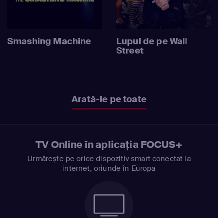
Smashing Machine
Lupul de pe Wall
Street
Arată-le pe toate
TV Online în aplicația FOCUS+
Urmărește pe orice dispozitiv smart conectat la
internet, oriunde în Europa