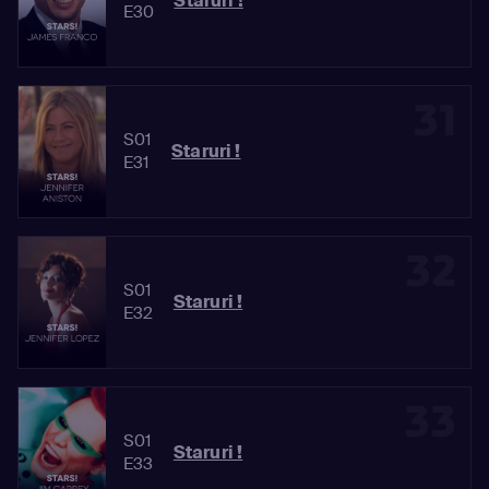
Staruri !
E30
31
S01
Staruri !
E31
32
S01
Staruri !
E32
33
S01
Staruri !
E33