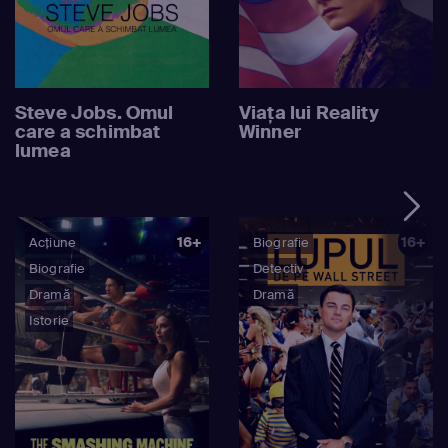
Steve Jobs. Omul
Viaţa lui Reality
care a schimbat
Winner
lumea
16+
16+
Acțiune
Biografie
Biografie
Detectiv
Dramă
Dramă
Istorie