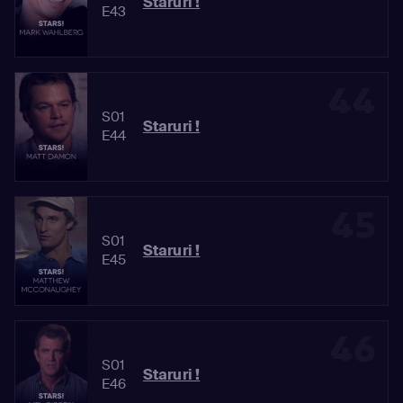
Staruri !
E43
44
S01
Staruri !
E44
45
S01
Staruri !
E45
46
S01
Staruri !
E46