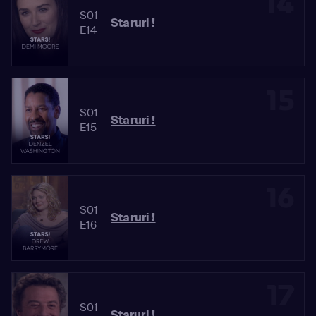
14
S01
Staruri !
E14
15
S01
Staruri !
E15
16
S01
Staruri !
E16
17
S01
Staruri !