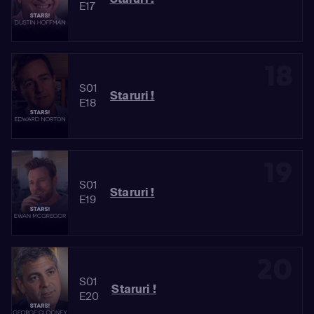
E17
18
S01
Staruri !
E18
19
S01
Staruri !
E19
20
S01
Staruri !
E20