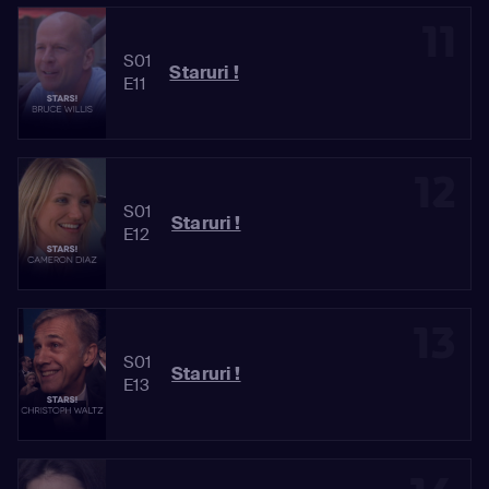
11
S01
Staruri !
E11
12
S01
Staruri !
E12
13
S01
Staruri !
E13