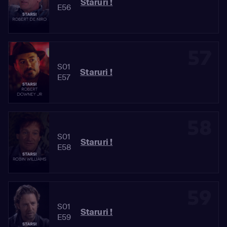
Staruri !
E56
57
S01
Staruri !
E57
58
S01
Staruri !
E58
59
S01
Staruri !
E59