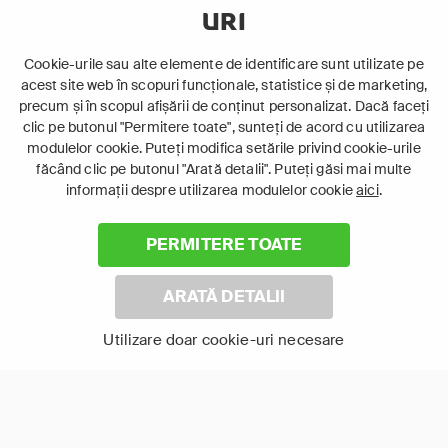
URI
12+
16+
Acțiune
Acțiune
Cookie-urile sau alte elemente de identificare sunt utilizate pe
Polițist
acest site web în scopuri funcționale, statistice și de marketing,
precum și în scopul afișării de conținut personalizat. Dacă faceți
clic pe butonul "Permitere toate", sunteți de acord cu utilizarea
modulelor cookie. Puteți modifica setările privind cookie-urile
făcând clic pe butonul "Arată detalii". Puteți găsi mai multe
informații despre utilizarea modulelor cookie
aici
.
PERMITERE TOATE
ARATĂ DETALII
Brigada
Borrego
Utilizare doar cookie-uri necesare
Arată-le pe toate