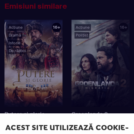
Emisiuni similare
16+
16+
Acțiune
Acțiune
Dramă
Polițist
Istorie
De război
Putere și glorie
Groenlanda 2:
Migratia
ACEST SITE UTILIZEAZĂ COOKIE-