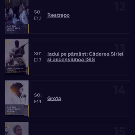
12
S01
Restrepo
E12
13
S01
Iadul pe pământ: Căderea Siriei
și ascensiunea ISIS
E13
14
S01
Grota
E14
15