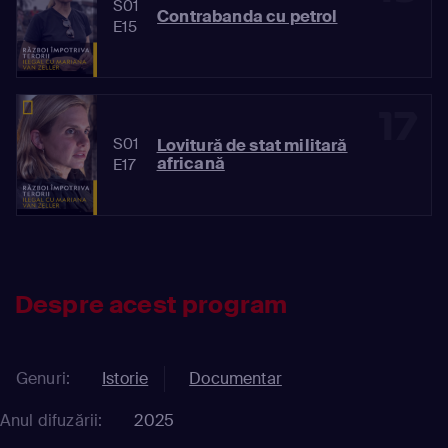
S01
Contrabanda cu petrol
E15
17
S01
Lovitură de stat militară
africană
E17
Despre acest program
Genuri:
Istorie
Documentar
Anul difuzării:
2025