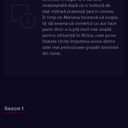
neașteptată după ce o lovitură de
stat militară plasează țara în izolare.
În timp ce Mariana încearcă să scape,
își dă seama că comerțul cu aur face
parte dintr-o luptă mult mai amplă
pentru influență în Africa, care pune
Statele Unite împotriva unora dintre
cele mai periculoase grupări teroriste
din lume.
Sezon 1