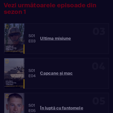
Vezi următoarele episoade din
sezon 1
03
S01
Ultima misiune
E03
04
S01
Capcane și mac
E04
05
S01
În luptă cu fantomele
E05