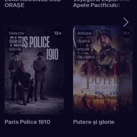
ORAȘE
Apele Pacificului
12+
16+
Detectiv
Acțiune
Dramă
Dramă
Istorie
Istorie
De război
Paris Police 1910
Putere și glorie