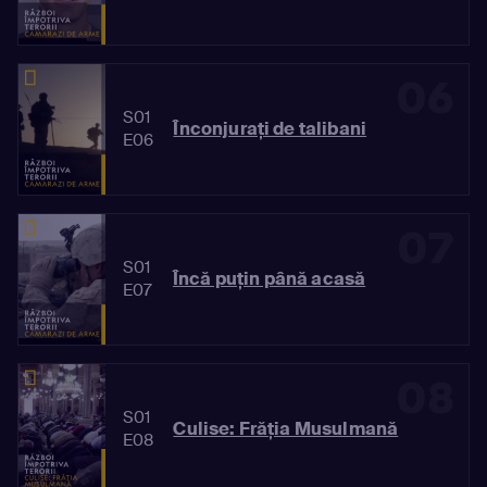
06
S01
Înconjurați de talibani
E06
07
S01
Încă puţin până acasă
E07
08
S01
Culise: Frăția Musulmană
E08