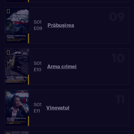
09
S01
Prăbușirea
E09
10
S01
Arma crimei
E10
11
S01
Vinovatul
E11