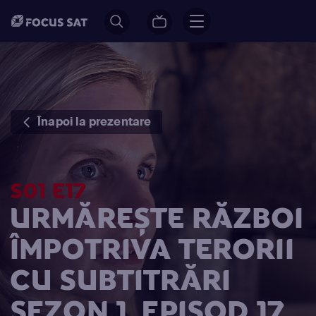
Înapoi la prezentare
S01 E17
URMĂREȘTE RĂZBOI
ÎMPOTRIVA TERORII
CU SUBTITRĂRI
SEZON 1, EPISOD 17