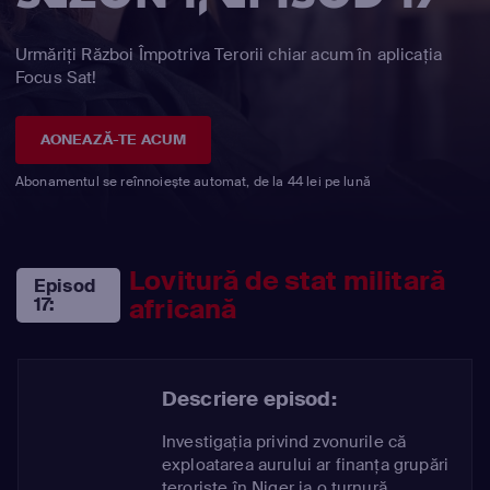
Urmăriți Război Împotriva Terorii chiar acum în aplicația
Focus Sat!
AONEAZĂ-TE ACUM
Abonamentul se reînnoiește automat, de la 44 lei pe lună
Lovitură de stat militară
Episod
africană
17:
Descriere episod:
Investigația privind zvonurile că
exploatarea aurului ar finanța grupări
teroriste în Niger ia o turnură