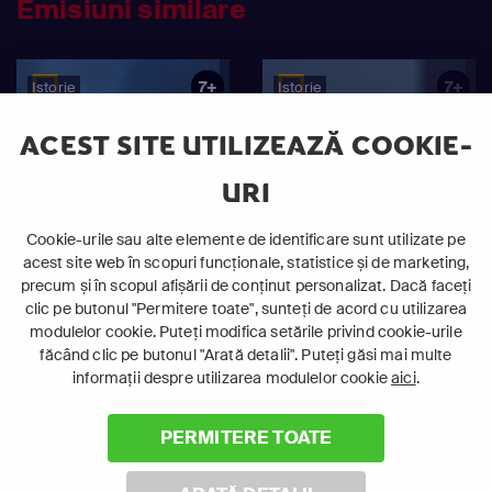
Emisiuni similare
7+
7+
Istorie
Istorie
Documentar
Documentar
ACEST SITE UTILIZEAZĂ COOKIE-
URI
Cookie-urile sau alte elemente de identificare sunt utilizate pe
acest site web în scopuri funcționale, statistice și de marketing,
precum și în scopul afișării de conținut personalizat. Dacă faceți
clic pe butonul "Permitere toate", sunteți de acord cu utilizarea
modulelor cookie. Puteți modifica setările privind cookie-urile
făcând clic pe butonul "Arată detalii". Puteți găsi mai multe
informații despre utilizarea modulelor cookie
aici
.
Comori Pierdute:
Voyagers: Explorând
Grecia Antică
Apele Pacificului
PERMITERE TOATE