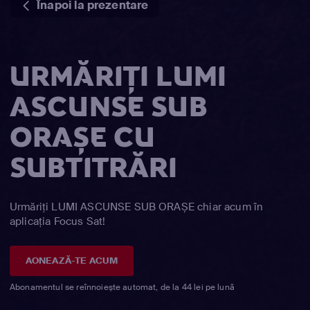
Înapoi la prezentare
URMĂRIȚI LUMI
ASCUNSE SUB
ORAȘE CU
SUBTITRĂRI
Urmăriți LUMI ASCUNSE SUB ORAȘE chiar acum în
aplicația Focus Sat!
AONEAZĂ-TE ACUM
Abonamentul se reînnoiește automat, de la 44 lei pe lună