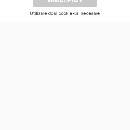
ARATĂ DETALII
7+
12+
Istorie
Detectiv
Utilizare doar cookie-uri necesare
Documentar
Dramă
Istorie
Medicina Antică:
Paris Police 1910
Mistere Dezvăluite
Arată-le pe toate