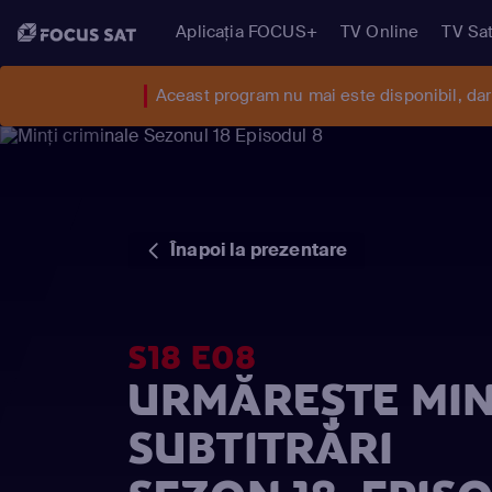
Aplicația FOCUS+
TV Online
TV Sat
Aceast program nu mai este disponibil, da
Înapoi la prezentare
S18 E08
URMĂREȘTE MIN
SUBTITRĂRI