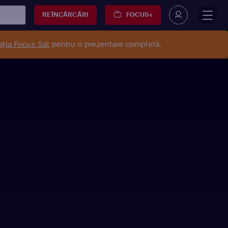
REÎNCĂRCĂRI
FOCUS+
ația Focus Sat
pentru o prezentare completă.