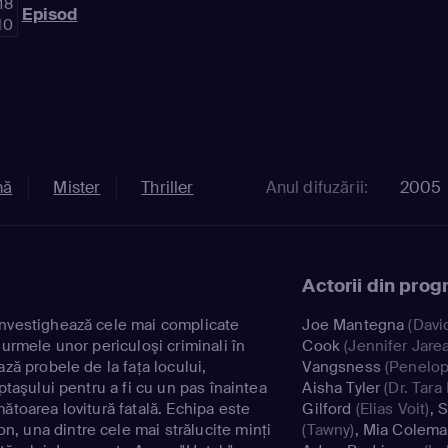
18
0
Episod
10
mă
Mister
Thriller
Anul difuzării:
2005
Actorii din prog
investighează cele mai complicate
Joe Mantegna
(Davi
 urmele unor periculoşi criminali în
Cook
(Jennifer Jare
ază probele de la faţa locului,
Vangsness
(Penelop
ăptaşului pentru a fi cu un pas înaintea
Aisha Tyler
(Dr. Tara
mătoarea lovitură fatală. Echipa este
Gilford
(Elias Voit)
,
S
, una dintre cele mai strălucite minţi
(Tawny)
,
Mia Colem