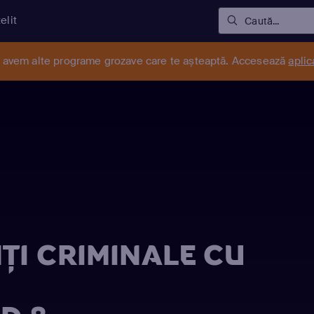
elit
Caută...
r avem alte programe grozave care te așteaptă. Accesează
aplic
ŢI CRIMINALE CU