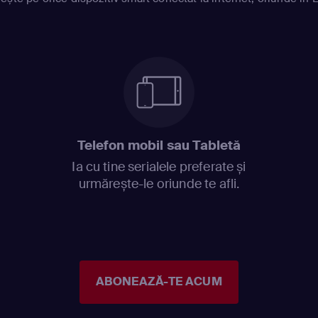
Telefon mobil sau Tabletă
Ia cu tine serialele preferate și
urmărește-le oriunde te afli.
ABONEAZĂ-TE ACUM