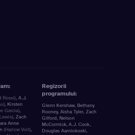
ram:
Regizorii
programului:
d Rossi)
,
A.J.
au)
,
Kirsten
Glenn Kershaw, Bethany
e Garcia)
,
Rooney, Aisha Tyler, Zach
 Lewis)
,
Zach
Gilford, Nelson
ara Anne
McCormick, A.J. Cook,
an
(Harlow Voit)
,
Douglas Aarniokoski,