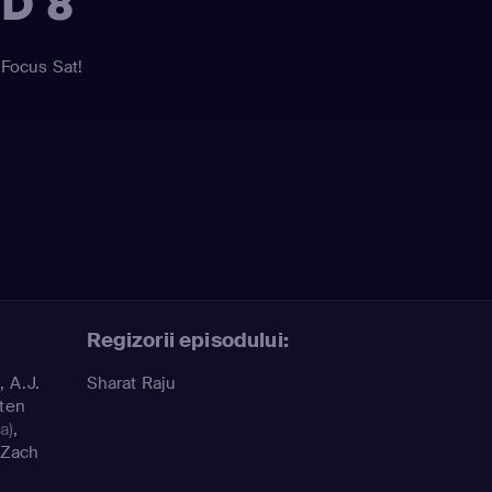
OD 8
 Focus Sat!
Regizorii episodului:
)
,
A.J.
Sharat Raju
sten
a)
,
Zach