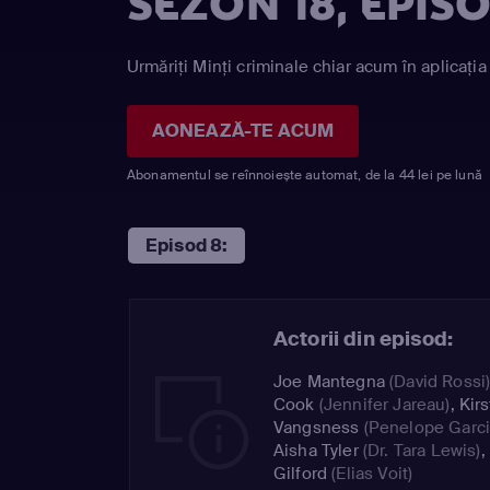
SEZON 18, EPIS
Urmăriți Minţi criminale chiar acum în aplicația
AONEAZĂ-TE ACUM
Abonamentul se reînnoiește automat, de la 44 lei pe lună
Episod 8:
Actorii din episod:
Joe Mantegna
(David Rossi
Cook
(Jennifer Jareau)
,
Kir
Vangsness
(Penelope Garci
Aisha Tyler
(Dr. Tara Lewis)
,
Gilford
(Elias Voit)