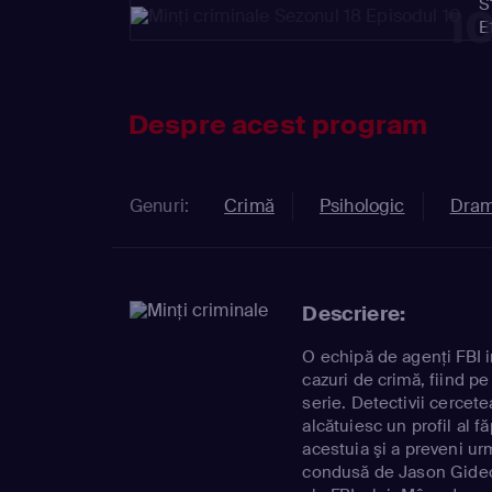
S
1
E
Despre acest program
Genuri:
Crimă
Psihologic
Dra
Descriere:
O echipă de agenţi FBI 
cazuri de crimă, fiind pe
serie. Detectivii cercete
alcătuiesc un profil al f
acestuia şi a preveni ur
condusă de Jason Gideon