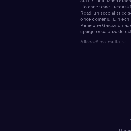
ale FBI-ului. Mâna dreap
Hotchner care lucrează 
Read, un specialist ce 
orice domeniu. Din echip
Penelope Garcia, un adev
sparge orice bază de da
Afișează mai multe
Urmăr