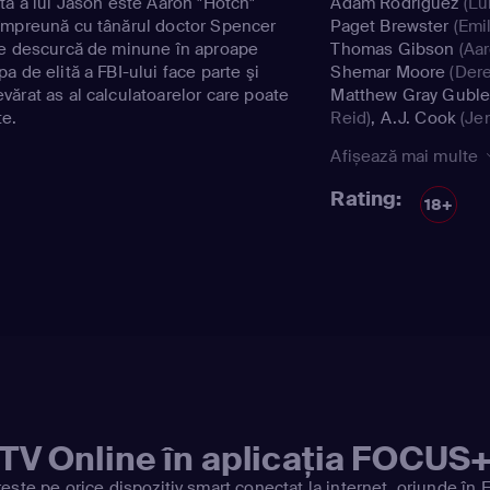
tă a lui Jason este Aaron "Hotch"
Adam Rodriguez
(Lu
împreună cu tânărul doctor Spencer
Paget Brewster
(Emil
se descurcă de minune în aproape
Thomas Gibson
(Aar
a de elită a FBI-ului face parte şi
Shemar Moore
(Dere
ărat as al calculatoarelor care poate
Matthew Gray Guble
te.
Reid)
,
A.J. Cook
(Jen
Jareau)
,
Mandy Patin
Afișează mai multe
Gideon)
,
Zach Fisch
Jr.)
,
Chaise Goris
(Sa
Rating:
18+
Sharisse Baker-Ber
Arnold)
,
Neal Jones
Rachel Nichols
(Ashl
Matthew Gray Guble
Reid)
TV Online în aplicația FOCUS
ește pe orice dispozitiv smart conectat la internet, oriunde în 