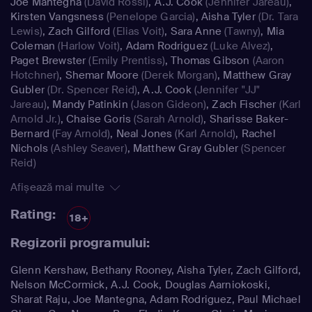
Joe Mantegna
(David Rossi)
,
A.J. Cook
(Jennifer Jareau)
,
Kirsten Vangsness
(Penelope Garcia)
,
Aisha Tyler
(Dr. Tara
Lewis)
,
Zach Gilford
(Elias Voit)
,
Sara Anne
(Tawny)
,
Mia
Coleman
(Harlow Voit)
,
Adam Rodriguez
(Luke Alvez)
,
Paget Brewster
(Emily Prentiss)
,
Thomas Gibson
(Aaron
Hotchner)
,
Shemar Moore
(Derek Morgan)
,
Matthew Gray
Gubler
(Dr. Spencer Reid)
,
A.J. Cook
(Jennifer "JJ"
Jareau)
,
Mandy Patinkin
(Jason Gideon)
,
Zach Fischer
(Karl
Arnold Jr.)
,
Chaise Goris
(Sarah Arnold)
,
Sharisse Baker-
Bernard
(Fay Arnold)
,
Neal Jones
(Karl Arnold)
,
Rachel
Nichols
(Ashley Seaver)
,
Matthew Gray Gubler
(Spencer
Reid)
Afișează mai multe
Rating:
18+
Regizorii programului:
Glenn Kershaw, Bethany Rooney, Aisha Tyler, Zach Gilford,
Nelson McCormick, A.J. Cook, Douglas Aarniokoski,
Sharat Raju, Joe Mantegna, Adam Rodriguez, Paul Michael