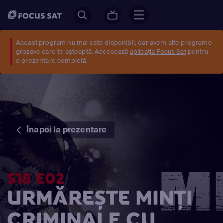
Aceast program nu mai este disponibil, dar avem alte programe
grozave care te așteaptă. Accesează
aplicația Focus Sat
pentru
o prezentare completă.
Înapoi la prezentare
S18 E02
URMĂREȘTE MINŢI
CRIMINALE CU