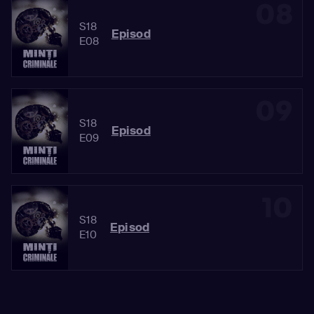
08
S18
Episod
E08
09
S18
Episod
E09
10
S18
Episod
E10