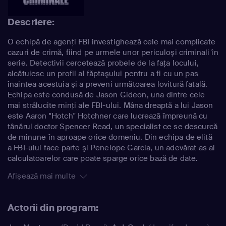
Descriere:
O echipă de agenţi FBI investighează cele mai complicate
cazuri de crimă, fiind pe urmele unor periculoşi criminali în
serie. Detectivii cercetează probele de la faţa locului,
alcătuiesc un profil al făptaşului pentru a fi cu un pas
înaintea acestuia şi a preveni următoarea lovitură fatală.
Echipa este condusă de Jason Gideon, una dintre cele
mai strălucite minţi ale FBI-ului. Mâna dreaptă a lui Jason
este Aaron "Hotch" Hotchner care lucrează împreună cu
tânărul doctor Spencer Read, un specialist ce se descurcă
de minune în aproape orice domeniu. Din echipa de elită
a FBI-ului face parte şi Penelope Garcia, un adevărat as al
calculatoarelor care poate sparge orice bază de date.
Afișează mai multe
Actorii din program: