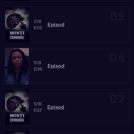
05
S18
Episod
E05
06
S18
Episod
E06
07
S18
Episod
E07