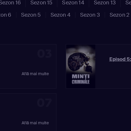
Sezon 16
Sezon 15
Sezon 14
Sezon 13
Se
on 6
Sezon 5
Sezon 4
Sezon 3
Sezon 2
03
Episod 5
Află mai multe
07
Află mai multe