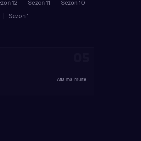
zon 12
Sezon 11
Sezon 10
Sezon 1
05
:
Află mai multe