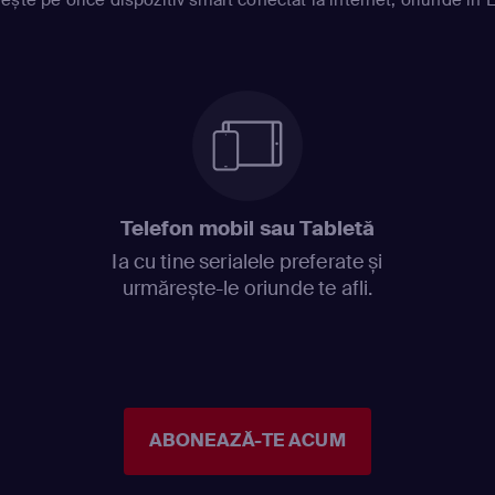
Telefon mobil sau Tabletă
Ia cu tine serialele preferate și
urmărește-le oriunde te afli.
ABONEAZĂ-TE ACUM