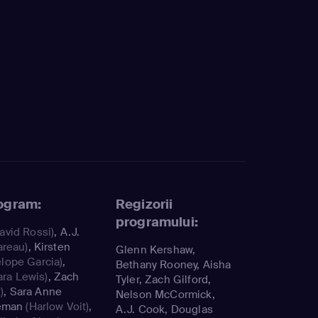
rogram:
Regizorii
programului:
avid Rossi)
,
A.J.
areau)
,
Kirsten
Glenn Kershaw,
lope Garcia)
,
Bethany Rooney, Aisha
ara Lewis)
,
Zach
Tyler, Zach Gilford,
)
,
Sara Anne
Nelson McCormick,
eman
(Harlow Voit)
,
A.J. Cook, Douglas