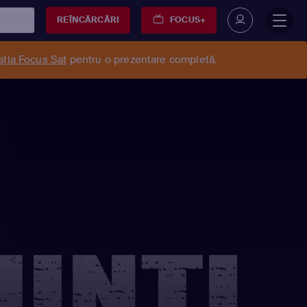
REÎNCĂRCĂRI
FOCUS+
ația Focus Sat
pentru o prezentare completă.