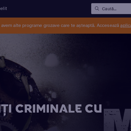
elit
Caută...
r avem alte programe grozave care te așteaptă. Accesează
aplic
ŢI CRIMINALE CU