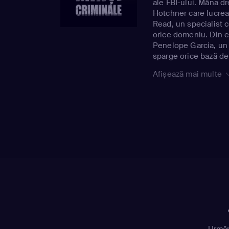
ale FBI-ului. Mâna d
Hotchner care lucre
Read, un specialist 
orice domeniu. Din ec
Penelope Garcia, un 
sparge orice bază de
Afișează mai multe
Urmăr