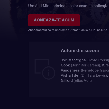
Urmăriți Minţi criminale chiar acum în aplicația
AONEAZĂ-TE ACUM
Abonamentul se reînnoiește automat, de la 44 lei pe lună
Actorii din sezon:
Joe Mantegna
(David Rossi
Cook
(Jennifer Jareau)
,
Kir
Vangsness
(Penelope Garci
Aisha Tyler
(Dr. Tara Lewis)
,
Gilford
(Elias Voit)