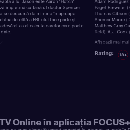
reaptă a lui Jason este Aaron "Hotch"
Adam Rodriguez
ază împreună cu tânărul doctor Spencer
Paget Brewster
(
ce se descurcă de minune în aproape
Thomas Gibson
(
hipa de elită a FBI-ului face parte şi
Shemar Moore
(D
adevărat as al calculatoarelor care poate
Matthew Gray Gu
 date.
Reid)
,
A.J. Cook
(
Jareau)
,
Mandy P
Afișează mai mul
Gideon)
,
Zach Fi
Jr.)
,
Chaise Goris
Rating:
18+
Sharisse Baker-
Arnold)
,
Neal Jo
Rachel Nichols
(
Matthew Gray Gu
Reid)
TV Online în aplicația FOCUS
ește pe orice dispozitiv smart conectat la internet, oriunde în 