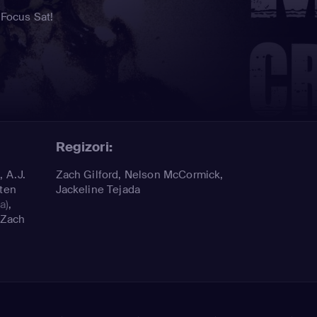
 Focus Sat!
Regizori:
)
,
A.J.
Zach Gilford, Nelson McCormick,
sten
Jackeline Tejada
a)
,
Zach