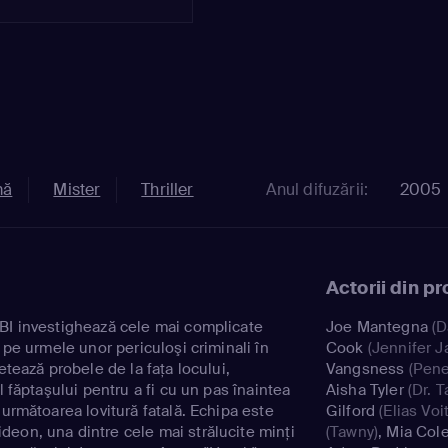
mă
Mister
Thriller
Anul difuzării:
2005
Actorii din p
BI investighează cele mai complicate
Joe Mantegna
(D
d pe urmele unor periculoşi criminali în
Cook
(Jennifer J
etează probele de la faţa locului,
Vangsness
(Pene
l făptaşului pentru a fi cu un pas înaintea
Aisha Tyler
(Dr. T
 următoarea lovitură fatală. Echipa este
Gilford
(Elias Voit
eon, una dintre cele mai strălucite minţi
(Tawny)
,
Mia Col