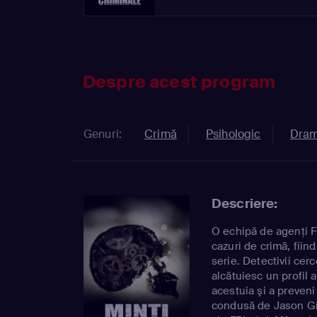
Despre acest program
Genuri:
Crimă
Psihologic
Dra
Descriere:
O echipă de agenţi F
cazuri de crimă, fiin
serie. Detectivii cerc
alcătuiesc un profil a
acestuia şi a preveni
condusă de Jason Gid