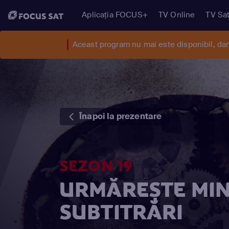
Aplicația FOCUS+
TV Online
TV Sat
Aceast program nu mai este disponibil, da
Înapoi la prezentare
SEZON 19
URMĂREȘTE MIN
SUBTITRĂRI