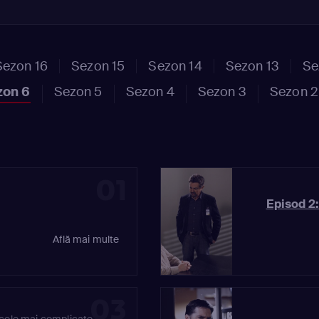
Sezon 16
Sezon 15
Sezon 14
Sezon 13
Se
zon 6
Sezon 5
Sezon 4
Sezon 3
Sezon 2
01
Episod 2:
Află mai multe
03
 cele mai complicate