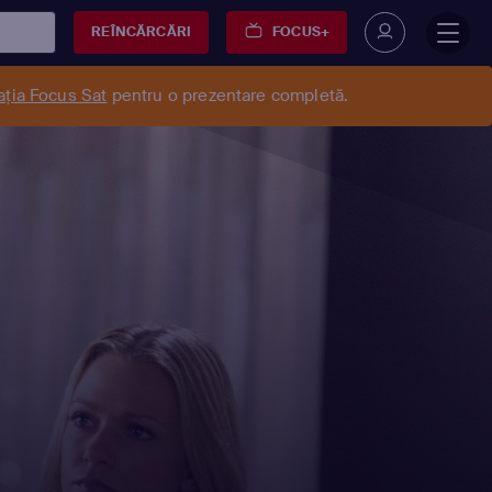
REÎNCĂRCĂRI
FOCUS+
ația Focus Sat
pentru o prezentare completă.