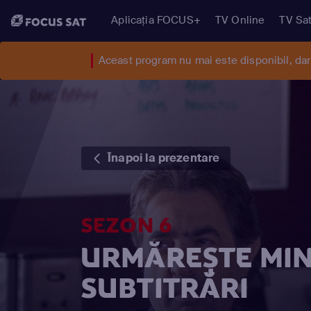
Aplicația FOCUS+
TV Online
TV Sat
Aceast program nu mai este disponibil, da
Înapoi la prezentare
SEZON 6
URMĂREȘTE MIN
SUBTITRĂRI