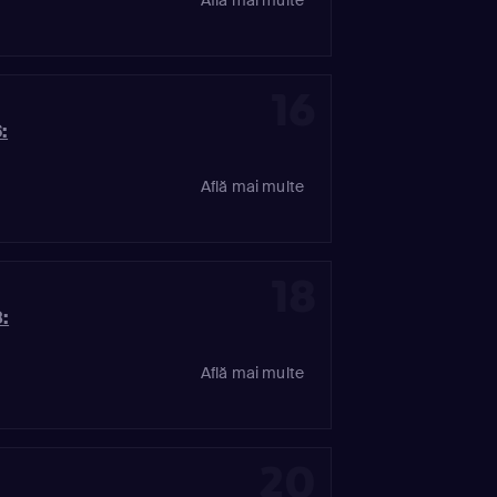
16
:
Află mai multe
18
:
Află mai multe
20