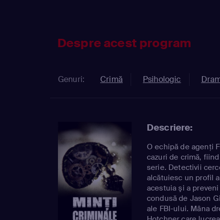
Despre acest program
Genuri:
Crimă
Psihologic
Dra
Descriere:
O echipă de agenţi F
cazuri de crimă, fiin
serie. Detectivii cerc
alcătuiesc un profil a
acestuia şi a preveni
condusă de Jason Gid
ale FBI-ului. Mâna d
Hotchner care lucre