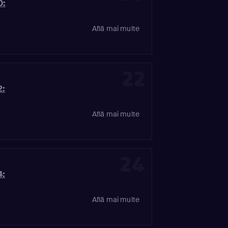
0:
Află mai multe
22
2:
Află mai multe
24
4:
Află mai multe