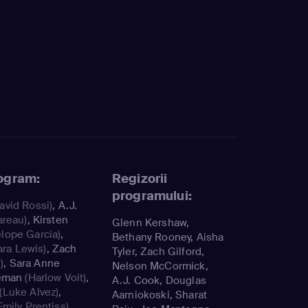
rogram:
Regizorii
programului:
avid Rossi)
,
A.J.
areau)
,
Kirsten
Glenn Kershaw,
lope Garcia)
,
Bethany Rooney, Aisha
ara Lewis)
,
Zach
Tyler, Zach Gilford,
)
,
Sara Anne
Nelson McCormick,
eman
(Harlow Voit)
,
A.J. Cook, Douglas
(Luke Alvez)
,
Aarniokoski, Sharat
Emily Prentiss)
,