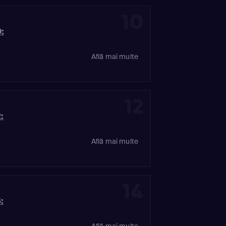
10
:
Află mai multe
12
:
Află mai multe
14
:
Află mai multe