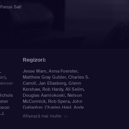
 Focus Sat!
Regizori:
)
,
Jesse Warn, Anna Foerster,
an)
,
Matthew Gray Gubler, Charles S.
pencer
Carroll, Jan Eliasberg, Glenn
Kershaw, Rob Hardy, Ali Selim,
ichols
Douglas Aarniokoski, Nelson
ster
McCormick, Rob Spera, John
bson
Gallagher, Charles Haid, Andy
.J.
Wolk, Guy Norman Bee, Edward
Afișează mai multe
Allen Bernero