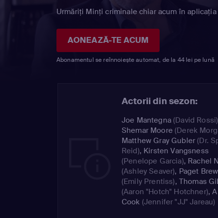
Urmăriți Minţi criminale chiar acum în aplicația
AONEAZĂ-TE ACUM
Abonamentul se reînnoiește automat, de la 44 lei pe lună
Actorii din sezon:
Joe Mantegna
(David Rossi
Shemar Moore
(Derek Morg
Matthew Gray Gubler
(Dr. S
Reid)
,
Kirsten Vangsness
(Penelope Garcia)
,
Rachel N
(Ashley Seaver)
,
Paget Brew
(Emily Prentiss)
,
Thomas Gi
(Aaron "Hotch" Hotchner)
,
A
Cook
(Jennifer "JJ" Jareau)