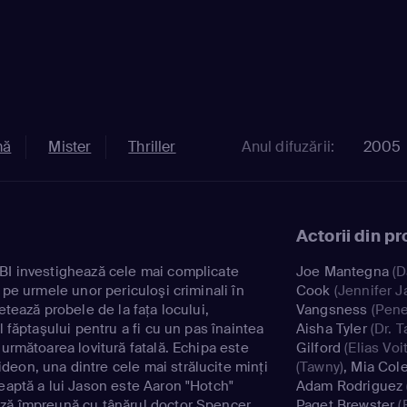
mă
Mister
Thriller
Anul difuzării:
2005
Actorii din p
BI investighează cele mai complicate
Joe Mantegna
(D
d pe urmele unor periculoşi criminali în
Cook
(Jennifer J
etează probele de la faţa locului,
Vangsness
(Pene
l făptaşului pentru a fi cu un pas înaintea
Aisha Tyler
(Dr. T
 următoarea lovitură fatală. Echipa este
Gilford
(Elias Voit
eon, una dintre cele mai strălucite minţi
(Tawny)
,
Mia Col
reaptă a lui Jason este Aaron "Hotch"
Adam Rodriguez
ază împreună cu tânărul doctor Spencer
Paget Brewster
(