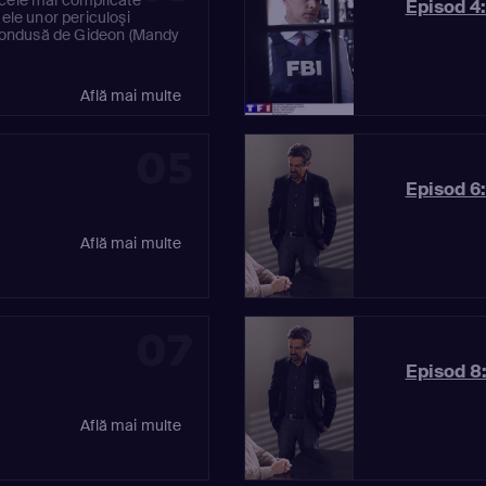
Episod 4:
mele unor periculoşi
e condusă de Gideon (Mandy
Află mai multe
05
Episod 6:
Află mai multe
07
Episod 8
Află mai multe