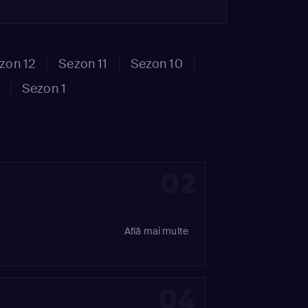
zon 12
Sezon 11
Sezon 10
Sezon 1
02
Află mai multe
04