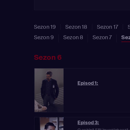
Sezon 19
Sezon 18
Sezon 17
Sezon 9
Sezon 8
Sezon 7
Se
Sezon 6
Episod 1:
Episod 3:
O echipă FBI investighează