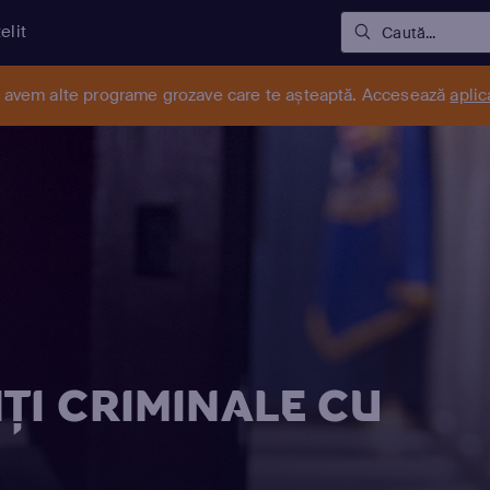
elit
Caută...
r avem alte programe grozave care te așteaptă. Accesează
aplic
ŢI CRIMINALE CU