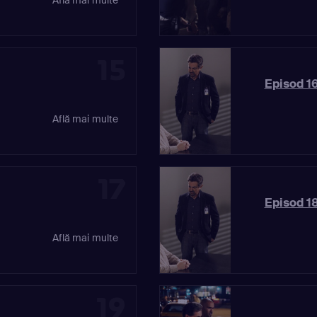
15
Episod 16
Află mai multe
17
Episod 18
Află mai multe
19